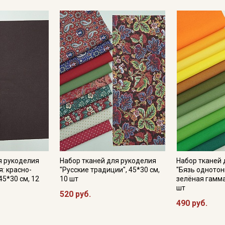
Секретная рассылка от
Купава
я рукоделия
Набор тканей для рукоделия
Набор тканей 
Мы публикуем здесь дополнительные
: красно-
"Русские традиции", 45*30 см,
"Бязь однотон
промокоды и скидки до 30% на узкие
45*30 см, 12
10 шт
зелёная гамма"
категории тканей
шт
520 руб.
490 руб.
Электронная почта