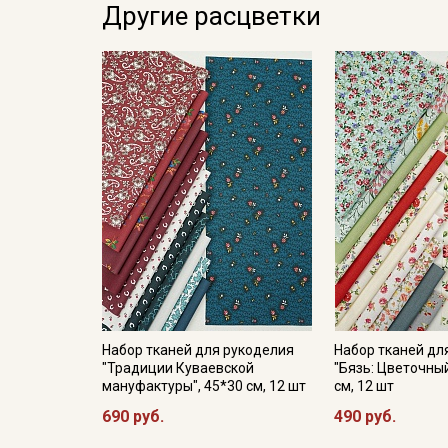
Другие расцветки
Набор тканей для рукоделия
Набор тканей дл
"Традиции Куваевской
"Бязь: Цветочный
мануфактуры", 45*30 см, 12 шт
см, 12 шт
690 руб.
490 руб.