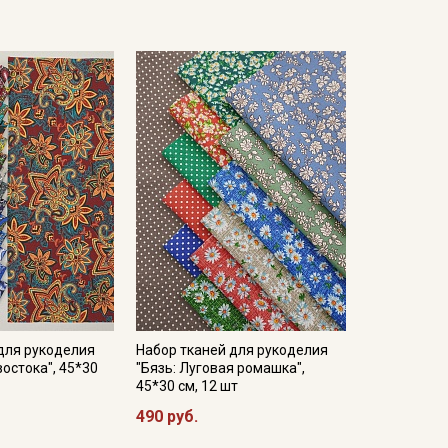
пользования отбеливателей, отжим на минимальных
изнанки.
щим рукодельницам.
йства, возможны расхождения в оттенках между
ок-100%, 120гр/м.кв
ГОСТ, ш.1.5м, хлопок-100%, 125гр/м.кв
0гр/м.кв
ГОСТ, ш.1.5м, хлопок-100%, 130гр/м.кв
опок-100%, 120гр/м.кв
ш.1.5м, хлопок-100%, 120гр/м.кв
для рукоделия
Набор тканей для рукоделия
востока", 45*30
"Бязь: Луговая ромашка",
45*30 см, 12 шт
490 руб.