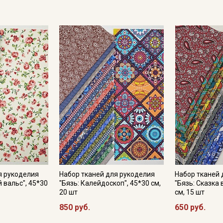
Рекомендована деликатная стирка до 40 градусов, без ис
оборотах. Утюжить рекомендуется слегка влажную ткань с 
Наборы подойдут как опытным мастерицам, так и начинаю
Приятного творчества и творческого вдохновения!
Цвет зависит от настроек монитора/дисплея вашего устро
фотографией изделия и оригиналом.
* Состав набора:
064144 Перкаль "Подкова" цв.бордовый, ГОСТ, ш.1.5м, хлоп
047633 Перкаль "Царевна" цв.винтажный бордово-красный, 
042341 Поплин "Смородина", ГОСТ, ш.1.5м, хлопок-100%, 11
064145 Перкаль "Волшебный завиток" цв.красно-бордовый, 
047808 Бязь "Цветочные огурчики" цв.бордовый, ш.1.5м, хл
064150 Перкаль "Романтика лепестков" цв.бордовый, ГОСТ, 
я рукоделия
Набор тканей для рукоделия
Набор тканей 
 вальс", 45*30
"Бязь: Калейдоскоп", 45*30 см,
"Бязь: Сказка 
20 шт
см, 15 шт
850 руб.
650 руб.