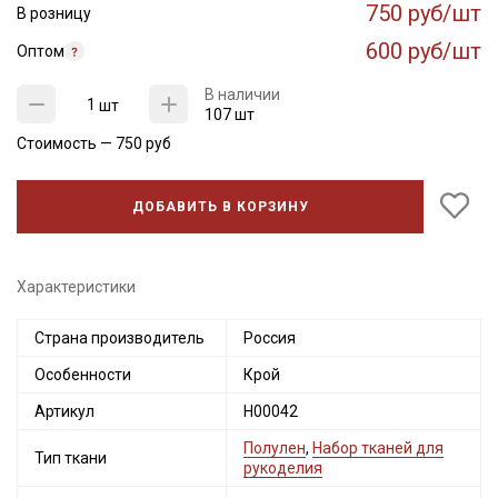
750 руб/шт
В розницу
600 руб/шт
Оптом
В наличии
шт
107 шт
Стоимость —
750
руб
ДОБАВИТЬ В КОРЗИНУ
Характеристики
Страна производитель
Россия
Секретная рассылка от Купава
Особенности
Крой
Мы публикуем здесь дополнительные
Артикул
Н00042
промокоды и скидки до 30% на узкие
категории тканей
Полулен
,
Набор тканей для
Тип ткани
рукоделия