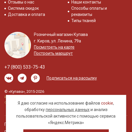
Отзывы о нас
Наши контакты
Цвет зависит от настроек монитора/дисплея вашего
Система скидок
Способы оплаты и
устройства, возможны расхождения в оттенках между
Доставка и оплата
реквизиты
фотографией изделия и оригиналом.
Типы тканей
* Состав набора:
Розничный магазин Купава
г. Киров, ул. Ленина, 79а
032664 Полулен "Черника - куст" (на суровом), ш.1.5м,
Посмотреть на карте
лен-30%, хл-70%, 147гр/м.кв, раппорт 64см - 3 отреза
Построить маршрут
032662 Полулен "Черника - веточки" (на суровом), ш.1.5м,
лен-30%, хлопок-70%, 147гр/м.кв
+7 (800) 533-75-43
033264 Полулен цв.Суровый, ш.1.5м, лен-30%, хлопок-70%,
147гр/м.кв
Подписаться на рассылку
047822 Полулен постельный цв.Шалфей, ш.2.2м, лен-30%,
хлопок-70%, 155гр/м.кв
© «Купава», 2015-2026
Информация на сайте не является публичной
офертой.
Я даю согласие на использование файлов
cookie
,
обработку
персональных данных
и анализ
пользовательской активности с помощью сервиса
«Яндекс.Метрика»
Правовая информация