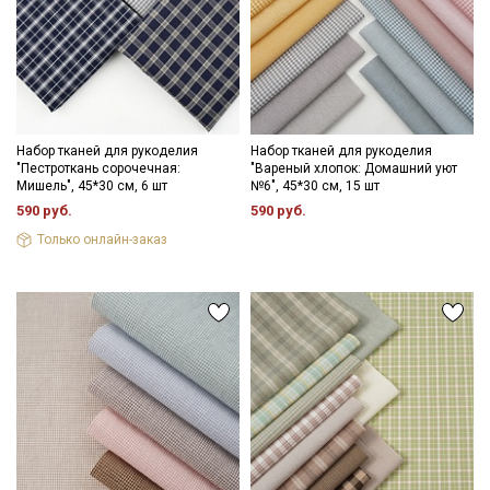
Секретная рассылка от Купава
Мы публикуем здесь дополнительные
промокоды и скидки до 30% на узкие
категории тканей
Набор тканей для рукоделия
Набор тканей для рукоделия
"Пестроткань сорочечная:
"Вареный хлопок: Домашний уют
Электронная почта
Мишель", 45*30 см, 6 шт
№6", 45*30 см, 15 шт
590 руб.
590 руб.
Только онлайн-заказ
Подписаться
Ознакомлен(а) с
Политикой обработки персональных
данных
и даю
Согласие на обработку персональных
данных
Даю
Согласие на получение рекламных и
информационных рассылок