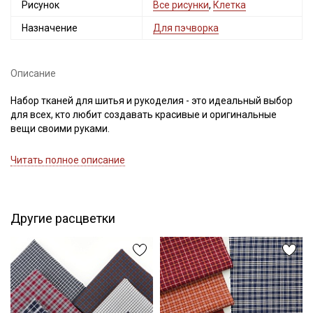
Рисунок
Все рисунки
,
Клетка
Назначение
Для пэчворка
Описание
Набор тканей для шитья и рукоделия - это идеальный выбор
для всех, кто любит создавать красивые и оригинальные
вещи своими руками.
Отрезы ткани в наборе гармонично сочетающиеся между
Читать полное описание
собой по составу, цветовой гамме и рисунку, позволяют
создавать уникальные дизайны и комбинации, не затрачивая
большое количество времени и усилий на подбор.
В наборе 6 отрезов натуральной ткани из ассортимента
Другие расцветки
нашего магазина, (состав комплекта*), размер каждого
45*30см
Нарезка наборов выполняется вручную (возможна
погрешность ±1см; края не обрабатываются, что позволяет
использовать их в любом виде творчества.
Набор прекрасно подходит: