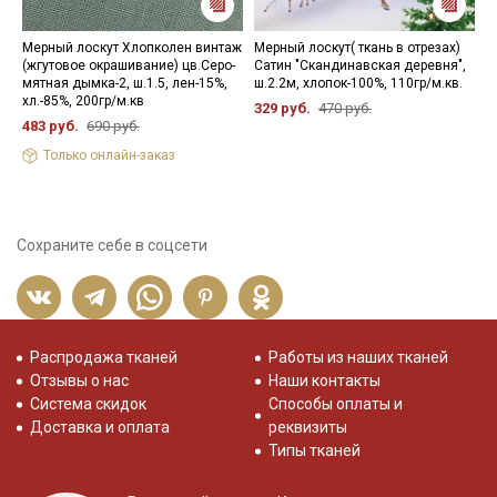
Мерный лоскут Хлопколен винтаж
Мерный лоскут( ткань в отрезах)
П
(жгутовое окрашивание) цв.Серо-
Сатин "Скандинавская деревня",
в
мятная дымка-2, ш.1.5, лен-15%,
ш.2.2м, хлопок-100%, 110гр/м.кв.
х
хл.-85%, 200гр/м.кв
329 руб.
470 руб.
4
483 руб.
690 руб.
Только онлайн-заказ
Сохраните себе в соцсети
Распродажа тканей
Работы из наших тканей
Отзывы о нас
Наши контакты
Система скидок
Способы оплаты и
Доставка и оплата
реквизиты
Типы тканей