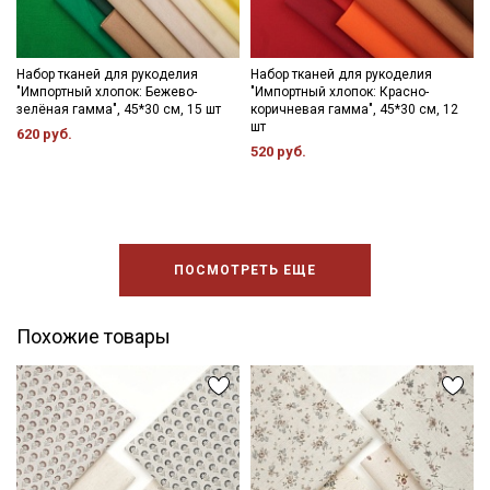
Электронная почта
Набор тканей для рукоделия
Набор тканей для рукоделия
"Импортный хлопок: Бежево-
"Импортный хлопок: Красно-
зелёная гамма", 45*30 см, 15 шт
коричневая гамма", 45*30 см, 12
шт
Подписаться
620 руб.
520 руб.
Ознакомлен(а) с
Политикой обработки персональных
данных
и даю
Согласие на обработку персональных
данных
Даю
Согласие на получение рекламных и
ПОСМОТРЕТЬ ЕЩЕ
информационных рассылок
Похожие товары