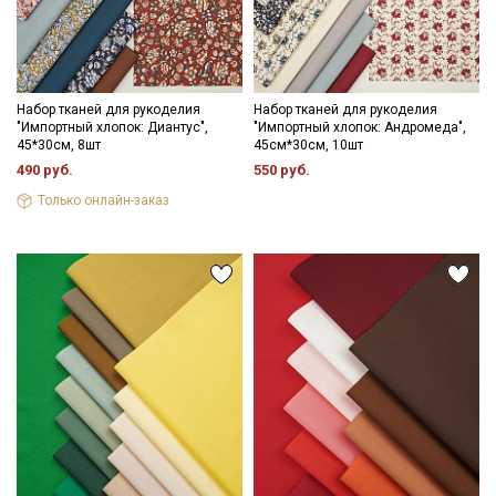
Набор тканей для рукоделия
Набор тканей для рукоделия
"Импортный хлопок: Диантус",
"Импортный хлопок: Андромеда",
45*30см, 8шт
45см*30см, 10шт
490 руб.
550 руб.
Только онлайн-заказ
Секретная рассылка от Купава
Мы публикуем здесь дополнительные
промокоды и скидки до 30% на узкие
категории тканей