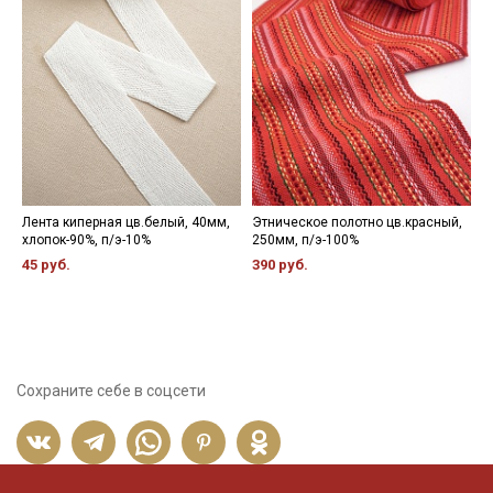
Лента киперная цв.белый, 40мм,
Этническое полотно цв.красный,
К
хлопок-90%, п/э-10%
250мм, п/э-100%
х
45 руб.
390 руб.
5
Сохраните себе в соцсети