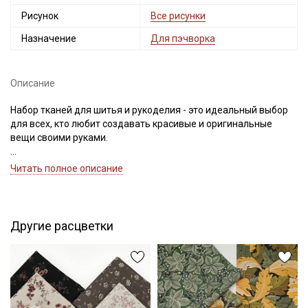
Рисунок
Все рисунки
Назначение
Для пэчворка
Описание
Набор тканей для шитья и рукоделия - это идеальный выбор
для всех, кто любит создавать красивые и оригинальные
вещи своими руками.
Отрезы ткани в наборе гармонично сочетающиеся между
Читать полное описание
собой по составу, цветовой гамме и рисунку, позволяют
создавать уникальные дизайны и комбинации, не затрачивая
большое количество времени и усилий на подбор.
В наборе 6 отрезов натуральной хлопковой ткани из
Другие расцветки
ассортимента нашего магазина: бязь, поплин, перкаль (состав
комплекта*), размер каждого 43см*30см
Нарезка наборов выполняется вручную (возможна
погрешность ±1см; края не обрабатываются, что позволяет
использовать их в любом виде творчества.