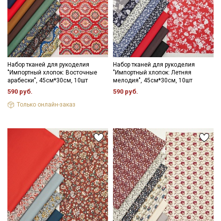
Набор тканей для рукоделия
Набор тканей для рукоделия
"Импортный хлопок: Восточные
"Импортный хлопок: Летняя
арабески", 45см*30см, 10шт
мелодия", 45см*30см, 10шт
590 руб.
590 руб.
Только онлайн-заказ