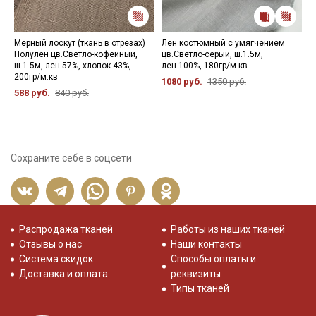
Мерный лоскут (ткань в отрезах)
Лен костюмный с умягчением
П
Полулен цв.Светло-кофейный,
цв.Светло-серый, ш.1.5м,
(
ш.1.5м, лен-57%, хлопок-43%,
лен-100%, 180гр/м.кв
х
200гр/м.кв
1080 руб.
1350 руб.
5
588 руб.
840 руб.
Сохраните себе в соцсети
Распродажа тканей
Работы из наших тканей
Отзывы о нас
Наши контакты
Система скидок
Способы оплаты и
Доставка и оплата
реквизиты
Типы тканей