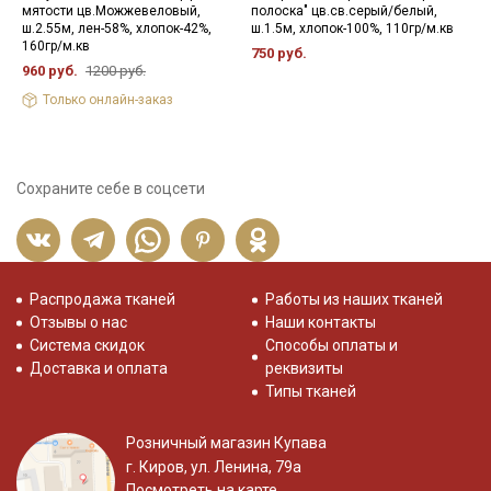
мятости цв.Можжевеловый,
полоска" цв.св.серый/белый,
в
ш.2.55м, лен-58%, хлопок-42%,
ш.1.5м, хлопок-100%, 110гр/м.кв
р
160гр/м.кв
750 руб.
8
960 руб.
1200 руб.
Только онлайн-заказ
Сохраните себе в соцсети
Распродажа тканей
Работы из наших тканей
Отзывы о нас
Наши контакты
Система скидок
Способы оплаты и
Доставка и оплата
реквизиты
Типы тканей
Розничный магазин Купава
г. Киров, ул. Ленина, 79а
Посмотреть на карте