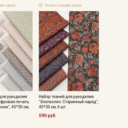
ом), цв.синий, СОРТ2, ш.1.4м, лен-10%, хл-90%,
йн-заказ
Только онлайн-заказ
овом), цв.розово-сиреневый, ш.1.45м, лен-10%,
вом), цв.синий, ш.1.45м, лен-10%, хл-90%, 125гр/
для рукоделия
Набор тканей для рукоделия
ифровая печать:
"Хлопколен: Старинный наряд",
нок", 45*30 см,
45*30 см, 6 шт
590 руб.