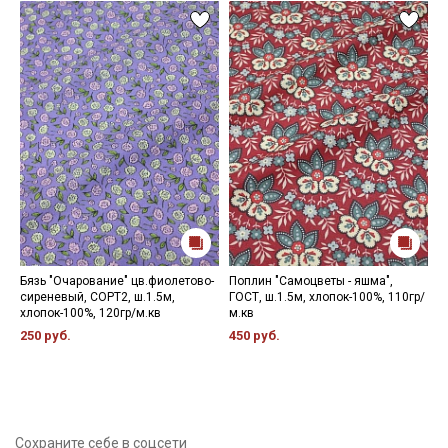
Бязь "Очарование" цв.фиолетово-
Поплин "Самоцветы - яшма",
К
сиреневый, СОРТ2, ш.1.5м,
ГОСТ, ш.1.5м, хлопок-100%, 110гр/
х
хлопок-100%, 120гр/м.кв
м.кв
6
250 руб.
450 руб.
Сохраните себе в соцсети