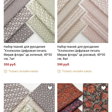
категории тканей
Электронная почта
Подписаться
Набор тканей для рукоделия
Набор тканей для рукоделия
"Хлопколен Цифровая печать:
"Хлопколен Цифровая печать:
Ознакомлен(а) с
Политикой обработки персональных
Мираж флоры" цв.зеленый, 45*30
Мираж флоры" цв.розовый, 45*30
данных
и даю
Согласие на обработку персональных
см, 7шт
см, 8шт
данных
550 руб.
590 руб.
Даю
Согласие на получение рекламных и
Только онлайн-заказ
Только онлайн-заказ
информационных рассылок