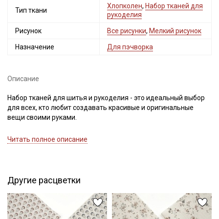
Хлопколен
,
Набор тканей для
Тип ткани
рукоделия
Рисунок
Все рисунки
,
Мелкий рисунок
Назначение
Для пэчворка
Описание
Набор тканей для шитья и рукоделия - это идеальный выбор
для всех, кто любит создавать красивые и оригинальные
вещи своими руками.
Отрезы ткани в наборе гармонично сочетающиеся между
Читать полное описание
собой по составу, цветовой гамме и рисунку, позволяют
создавать уникальные дизайны и комбинации, не затрачивая
большое количество времени и усилий на подбор.
В наборе 11 отрезов натуральной ткани из ассортимента
Другие расцветки
нашего магазина, размер каждого 45см*30см
Нарезка наборов выполняется вручную (возможна
погрешность ±1см; края не обрабатываются, что позволяет
использовать их в любом виде творчества.