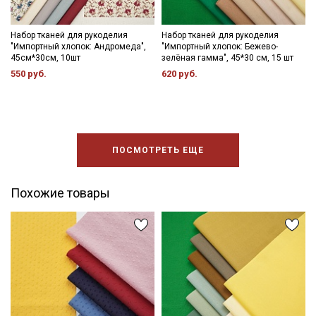
Подписаться
Набор тканей для рукоделия
Набор тканей для рукоделия
"Импортный хлопок: Андромеда",
"Импортный хлопок: Бежево-
45см*30см, 10шт
зелёная гамма", 45*30 см, 15 шт
Ознакомлен(а) с
Политикой обработки персональных
550 руб.
620 руб.
данных
и даю
Согласие на обработку персональных
данных
Даю
Согласие на получение рекламных и
информационных рассылок
ПОСМОТРЕТЬ ЕЩЕ
Похожие товары