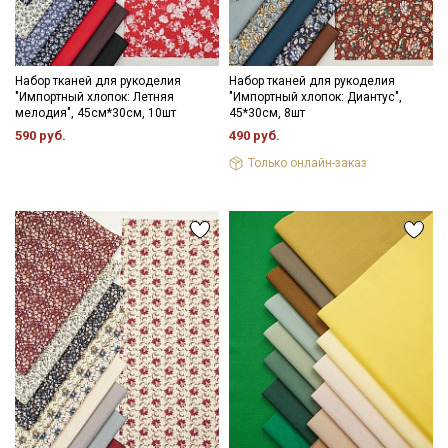
Набор тканей для рукоделия
Набор тканей для рукоделия
"Импортный хлопок: Летняя
"Импортный хлопок: Диантус",
мелодия", 45см*30см, 10шт
45*30см, 8шт
590 руб.
490 руб.
Только онлайн-заказ
Секретная рассылка от Купава
Мы публикуем здесь дополнительные
промокоды и скидки до 30% на узкие
категории тканей
Электронная почта