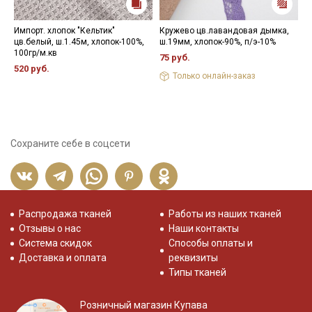
Импорт. хлопок "Кельтик"
Кружево цв.лавандовая дымка,
П
цв.белый, ш.1.45м, хлопок-100%,
ш.19мм, хлопок-90%, п/э-10%
о
100гр/м.кв
о
75 руб.
520 руб.
1
Только онлайн-заказ
Сохраните себе в соцсети
Распродажа тканей
Работы из наших тканей
Отзывы о нас
Наши контакты
Система скидок
Способы оплаты и
Доставка и оплата
реквизиты
Типы тканей
Розничный магазин Купава