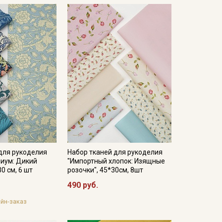
изнанки.
щим рукодельницам.
йства, возможны расхождения в оттенках между
опок-100%, 100гр/м.кв
-100%, 100гр/м.кв
1.45, хлопок-100%, 100гр/м.кв
48м, хлопок-100%, 100гр/м.кв
хлопок-100%, 100гр/м.кв
хлопок-100%, 105гр/м.кв
для рукоделия
Набор тканей для рукоделия
миум: Дикий
"Импортный хлопок: Изящные
0 см, 6 шт
розочки", 45*30см, 8шт
490 руб.
йн-заказ