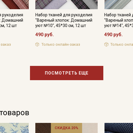
я рукоделия
Набор тканей для рукоделия
Набор тканей 
к: Домашний
"Вареный хлопок: Домашний
"Вареный хло
см, 12 шт
уют №10", 45*30 см, 12 шт
уют №14", 45*3
490 руб.
490 руб.
-заказ
Только онлайн-заказ
Только онла
ПОСМОТРЕТЬ ЕЩЕ
 товаров
СКИДКА 20%