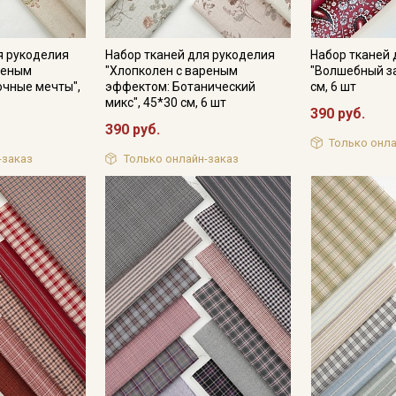
я рукоделия
Набор тканей для рукоделия
Набор тканей 
реным
"Хлопколен с вареным
"Волшебный за
очные мечты",
эффектом: Ботанический
см, 6 шт
микс", 45*30 см, 6 шт
390 руб.
390 руб.
Только онла
-заказ
Только онлайн-заказ