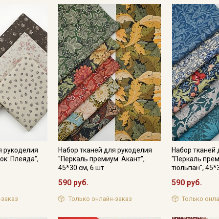
оборотах. Утюжить рекомендуется слегка влажную ткань с 
Наборы подойдут как опытным мастерицам, так и начинаю
Приятного творчества и творческого вдохновения!
Цвет зависит от настроек монитора/дисплея вашего устро
фотографией изделия и оригиналом.
* Состав набора:
028199 Импорт. хлопок "Амира" цв.чернильный, ш.1.45м, хл
045700 Импорт. хлопок "Архелия" цв.черный, ш.1.5м, хлопок
063469 Импорт. хлопок "Летняя мелодия" цв.чернильный, ш.
010216 Импорт. хлопок "Пшено-4 на чернильно-синем", ш.1.
018442 Импорт. хлопок "Мелания" цв.чернильный, ш.1.48м, 
045689 Импорт. хлопок "Летний каприз" цв.черный, ш.1.5м, 
я рукоделия
Набор тканей для рукоделия
Набор тканей 
ок: Плеяда",
"Перкаль премиум: Акант",
"Перкаль пре
45*30 см, 6 шт
тюльпан", 45*3
590 руб.
590 руб.
-заказ
Только онлайн-заказ
Только онла