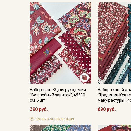
Набор тканей для рукоделия
Набор тканей дл
"Волшебный завиток", 45*30
"Традиции Кува
см, 6 шт
мануфактуры", 45
390 руб.
690 руб.
Только онлайн-заказ