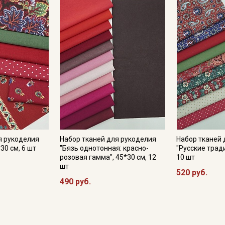
Секретная рассылка от
Купава
я рукоделия
Набор тканей для рукоделия
Набор тканей 
30 см, 6 шт
"Бязь однотонная: красно-
"Русские тради
розовая гамма", 45*30 см, 12
10 шт
Мы публикуем здесь дополнительные
шт
520 руб.
промокоды и скидки до 30% на узкие
490 руб.
категории тканей
Электронная почта