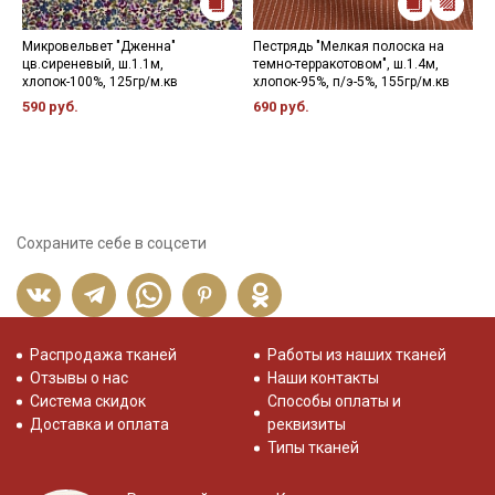
Микровельвет "Дженна"
Пестрядь "Мелкая полоска на
П
цв.сиреневый, ш.1.1м,
темно-терракотовом", ш.1.4м,
с
хлопок-100%, 125гр/м.кв
хлопок-95%, п/э-5%, 155гр/м.кв
х
590 руб.
690 руб.
4
Сохраните себе в соцсети
Распродажа тканей
Работы из наших тканей
Отзывы о нас
Наши контакты
Система скидок
Способы оплаты и
Доставка и оплата
реквизиты
Типы тканей