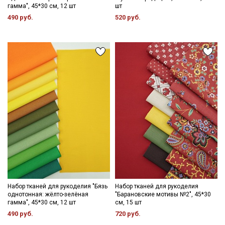
гамма", 45*30 см, 12 шт
шт
490 руб.
520 руб.
Секретная рассылка от Купава
Мы публикуем здесь дополнительные
промокоды и скидки до 30% на узкие
категории тканей
Набор тканей для рукоделия "Бязь
Набор тканей для рукоделия
однотонная: жёлто-зелёная
"Барановские мотивы №2", 45*30
Электронная почта
гамма", 45*30 см, 12 шт
см, 15 шт
490 руб.
720 руб.