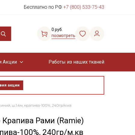
Бесплатно по РФ
+7 (800) 533-75-43
0 руб.
посмотреть
и Акции
Работы из наших тканей
вия акции
ний, ш.1.4м, крапива-100%, 240гр/м.кв
) Крапива Рами (Ramie)
апива-100%, 240гр/м.кв