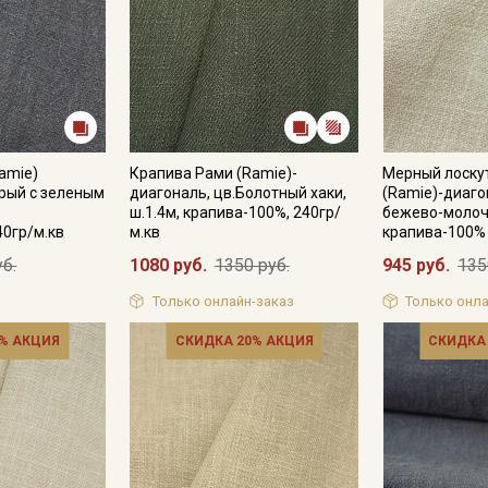
amie)
Крапива Рами (Ramie)-
Мерный лоскут
рый с зеленым
диагональ, цв.Болотный хаки,
(Ramie)-диаго
,
ш.1.4м, крапива-100%, 240гр/
бежево-молочн
40гр/м.кв
м.кв
крапива-100%
уб.
1080 руб.
1350 руб.
945 руб.
135
Только онлайн-заказ
Только онла
% АКЦИЯ
СКИДКА 20% АКЦИЯ
СКИДКА