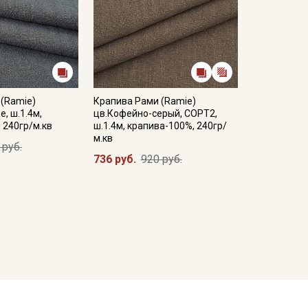
 (Ramie)
Крапива Рами (Ramie)
, ш.1.4м,
цв.Кофейно-серый, СОРТ2,
 240гр/м.кв
ш.1.4м, крапива-100%, 240гр/
м.кв
 руб.
736 руб.
920 руб.