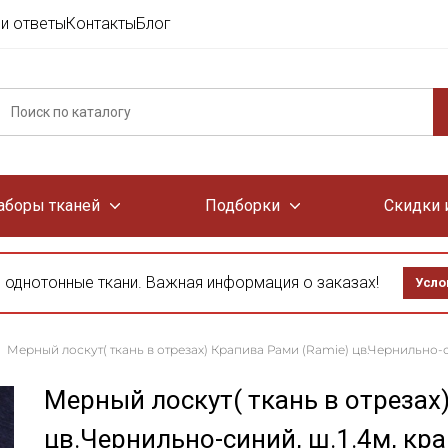
и ответы
Контакты
Блог
аборы тканей
Подборки
Скидки 
 однотонные ткани. Важная информация о заказах!
Усло
Мерный лоскут( ткань в отрезах) Крапива Рами (Ramie) цв.Чернильно-си
Мерный лоскут( ткань в отрезах
цв.Чернильно-синий, ш.1.4м, кр