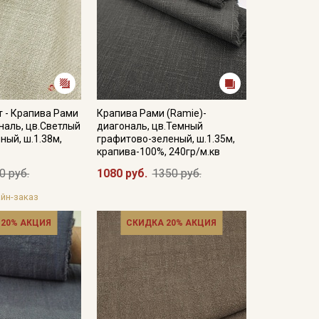
 - Крапива Рами
Крапива Рами (Ramie)-
наль, цв.Светлый
диагональ, цв.Темный
ый, ш.1.38м,
графитово-зеленый, ш.1.35м,
крапива-100%, 240гр/м.кв
0 руб.
1080 руб.
1350 руб.
йн-заказ
 20% АКЦИЯ
СКИДКА 20% АКЦИЯ