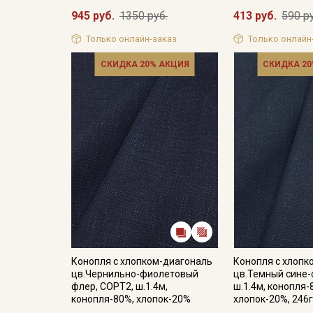
945 руб.
1350 руб.
413 руб.
590 р
Только онлайн-заказ
Только онлайн
СКИДКА 20% АКЦИЯ
СКИДКА 20
Конопля с хлопком-диагональ
Конопля с хлопк
цв.Чернильно-фиолетовый
цв.Темный сине-
флер, СОРТ2, ш.1.4м,
ш.1.4м, конопля-
конопля-80%, хлопок-20%
хлопок-20%, 246г