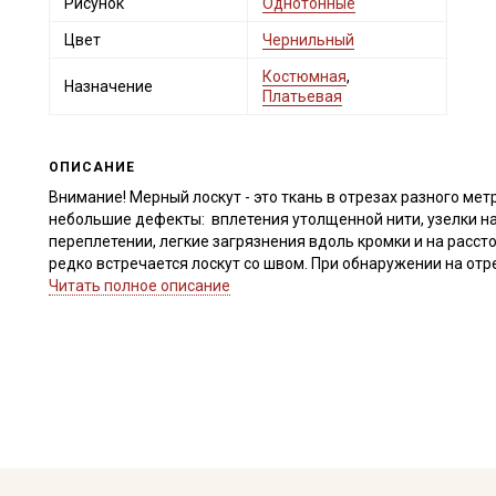
Рисунок
Однотонные
Цвет
Чернильный
Костюмная
,
Назначение
Платьевая
ОПИСАНИЕ
Внимание! Мерный лоскут - это ткань в отрезах разного метр
небольшие дефекты: вплетения утолщенной нити, узелки на
переплетении, легкие загрязнения вдоль кромки и на расст
редко встречается лоскут со швом. При обнаружении на от
для дополнительного согласования. В комментариях к зак
Читать полное описание
Внимание! На ткани могут встречаться утолщение нитей, неп
короткие единичные вплетения нитей другого цвета. Дефект
браком не являются. Ширина ткани ±2см. Просим учитывать 
Внимание! На рулоне с изнаночной стороны, в 47-52 см от к
которая не влияет на качество с лицевой стороны, местам
поперечная полоса (см.фото). Тон ткани неравномерный с л
встречаться текстильная пыль, утолщения нитей, короткие 
дефекты вдоль кромки на расстоянии до 5см от края браком