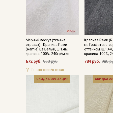
Мерный лоскут (ткань в
Крапива Рами (R
отрезах) - Крапива Рами
цв.Графитово-се
(Ramie) цв.Белый, ш.1.4м,
оттенком, ш.1.4м
крапива-100%, 240гр/м.кв
крапива-100%, 2
672 руб.
960 руб.
784 руб.
980 р
Только онлайн-заказ
СКИДКА 20% АКЦИЯ
СКИДКА 20