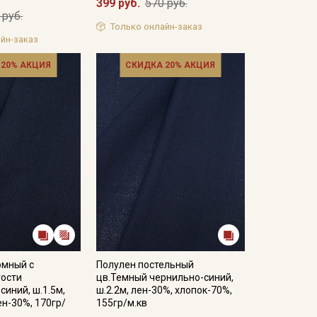
399 руб.
570 руб.
 руб.
Только онлайн-заказ
йн-заказ
 20% АКЦИЯ
СКИДКА 20% АКЦИЯ
юмный с
Полулен постельный
ости
цв.Темный чернильно-синий,
синий, ш.1.5м,
ш.2.2м, лен-30%, хлопок-70%,
ен-30%, 170гр/
155гр/м.кв