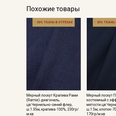
Похожие товары
- 30% ТКАНЬ В ОТРЕЗАХ
- 30% ТКАНЬ
Мерный лоскут Крапива Рами
Мерный лоскут 
(Ramie)-диагональ,
костюмный с эф
цв.Чернильно-синий флер,
мятости цв.Черн
ш.1.35м, крапива-100%, 230гр/
ш.1.5м, хлопок-7
м.кв
170гр/м.кв