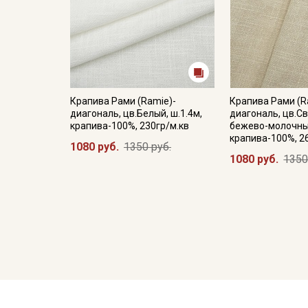
Крапива Рами (Ramie)-
Крапива Рами (R
диагональ, цв.Белый, ш.1.4м,
диагональ, цв.С
крапива-100%, 230гр/м.кв
бежево-молочный
крапива-100%, 2
1080 руб.
1350 руб.
1080 руб.
1350