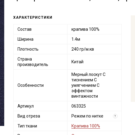
ХАРАКТЕРИСТИКИ
Состав
крапива 100%
Ширина
1.4м
Плотность
240 гр/м.кв
Страна
Китай
производитель
Мерный лоскут С
тиснением С
Особенности
умягчением С
эффектом
винтажности
Артикул
063325
Вид отреза
Режем по нитке
?
Тип ткани
Крапива 100%