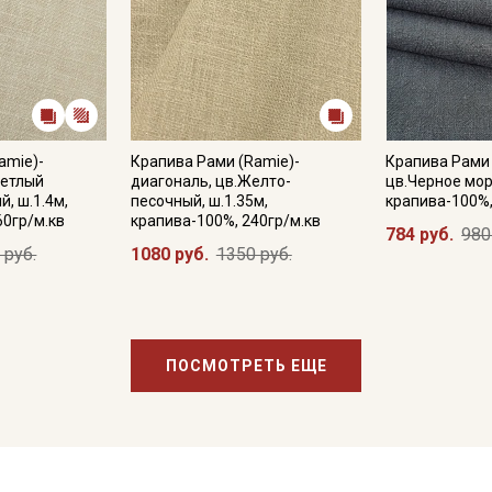
amie)-
Крапива Рами (Ramie)-
Крапива Рами
ветлый
диагональ, цв.Желто-
цв.Черное море
, ш.1.4м,
песочный, ш.1.35м,
крапива-100%,
60гр/м.кв
крапива-100%, 240гр/м.кв
784 руб.
980
 руб.
1080 руб.
1350 руб.
ПОСМОТРЕТЬ ЕЩЕ