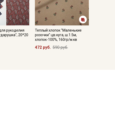
для рукоделия
Теплый хлопок "Маленькие
ударушка", 20*20
розочки" цв.нуга, ш.1.5м,
хлопок-100%, 160гр/м.кв
472 руб.
590 руб.