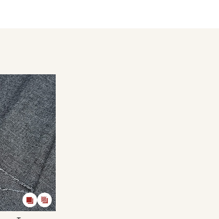
готовом изделии:
ерсть» или «Ручная стирка» до 30C, отжим до 400
а для стирки шерстяных изделий;
ре стирки, либо чуть прохладнее;
к.
кани в зависимости от настроек вашего монитора и