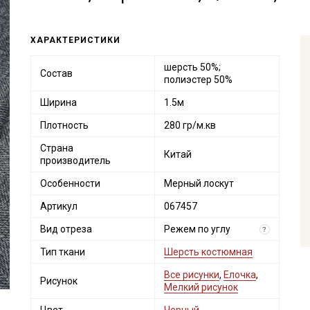
ХАРАКТЕРИСТИКИ
шерсть 50%;
Состав
полиэстер 50%
Ширина
1.5м
Плотность
280 гр/м.кв
Страна
Китай
производитель
Особенности
Мерный лоскут
Артикул
067457
Вид отреза
Режем по углу
?
Тип ткани
Шерсть костюмная
Все рисунки
,
Елочка
,
Рисунок
Мелкий рисунок