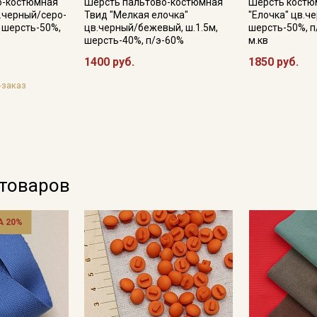
о-костюмная
Шерсть пальтово-костюмная
Шерсть костю
в.черный/серо-
Твид "Мелкая елочка"
"Елочка" цв.че
Подписаться
, шерсть-50%,
цв.черный/бежевый, ш.1.5м,
шерсть-50%, п
шерсть-40%, п/э-60%
м.кв
1400 руб.
1850 руб.
Ознакомлен(а) с
Политикой обработки персональных
данных
и даю
Согласие на обработку персональных
данных
-заказ
Даю
Согласие на получение рекламных и
информационных рассылок
 товаров
 20%