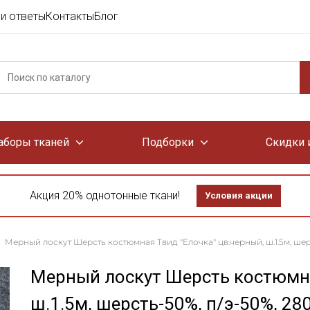
и ответы
Контакты
Блог
аборы тканей
Подборки
Скидки 
Акция 20% однотонные ткани!
Условия акции
Мерный лоскут Шерсть костюмная Твид "Елочка" цв.черный, ш.1.5м, шерс
Мерный лоскут Шерсть костюмна
ш.1.5м, шерсть-50%, п/э-50%, 28