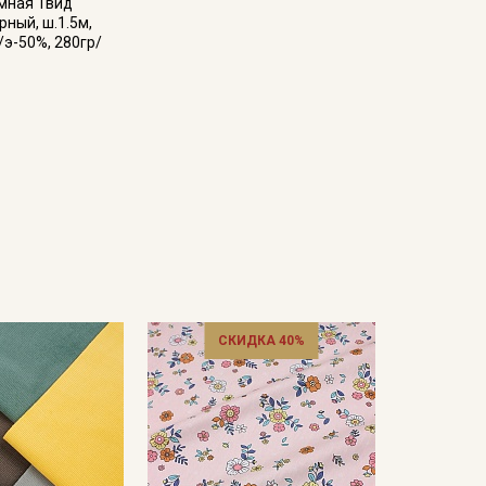
мная Твид
рный, ш.1.5м,
/э-50%, 280гр/
СКИДКА 40%