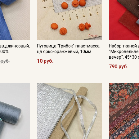
цв.джинсовый,
Пуговица "Грибок" пластмасса,
Набор тканей 
100%
цв.ярко-оранжевый, 10мм
"Микровельве
вечер", 45*30 
 руб.
10 руб.
790 руб.