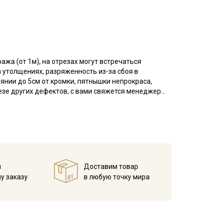
ажа (от 1м), на отрезах могут встречаться
 утолщениях, разряженность из-за сбоя в
оянии до 5см от кромки, пятнышки непрокраса,
резе других дефектов, с вами свяжется менеджер
азу просим указывать необходимый единый метраж
 в себе уютную натуральность шерсти и
ой стороны имеет легкий мягкий начес с
поэтому рисунок выглядит слегка припыленным.
 ворсинок может слегка колоться.
ое формообразование, не тянется, обладает низкой
й
Доставим товар
у заказу
в любую точку мира
элегантных костюмов, брюк, юбок, пиджаков и
, перед пошивом рекомендуется декатировка,