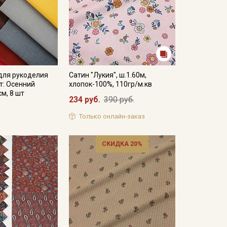
для рукоделия
Сатин "Лукия", ш.1.60м,
т: Осенний
хлопок-100%, 110гр/м.кв
см, 8 шт
234 руб.
390 руб.
Только онлайн-заказ
СКИДКА 20%