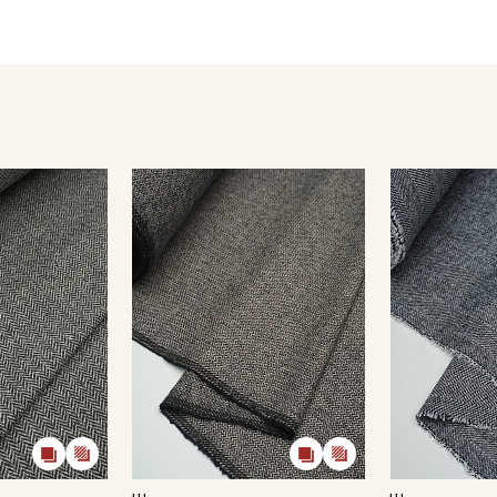
Шерстяная ткань требует деликатного ухода до пошива и в 
- стирка в расправленном виде, исключительно в режиме «Ш
оборотов, не рекомендуется замачивание;
- запрещены отбеливатели, рекомендуются жидкие средств
- полоскание следует проводить при аналогичной температу
- сушить в подвешенном и расправленном состоянии;
- глажка только с изнаночной стороны, через проутюжильни
Цветопередача может отличаться от оригинального цвета т
в зависимости от партии.
Секретная рассылка от
Купава
Мы публикуем здесь дополнительные
промокоды и скидки до 30% на узкие
категории тканей
Электронная почта