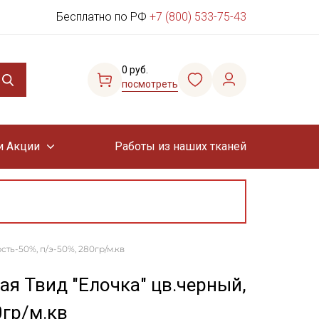
Бесплатно по РФ
+7 (800) 533-75-43
0 руб.
посмотреть
и Акции
Работы из наших тканей
ть-50%, п/э-50%, 280гр/м.кв
я Твид "Елочка" цв.черный,
0гр/м.кв