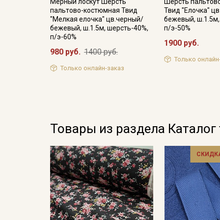
Мерный лоскут Шерсть
Шерсть пальтов
пальтово-костюмная Твид
Твид "Елочка" ц
"Мелкая елочка" цв.черный/
бежевый, ш.1.5м
бежевый, ш.1.5м, шерсть-40%,
п/э-50%
п/э-60%
1900 руб.
980 руб.
1400 руб.
Только онлайн
Только онлайн-заказ
Товары из раздела Каталог
СКИДКА