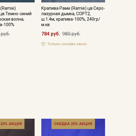
 (Ramie)
Крапива Рами (Ramie) цв.Серо-
цв.Темно-синий
лазурная дымка, СОРТ2,
рская волна,
ш.1.4м, крапива-100%, 240гр/
ва-100%
м.кв
 руб.
784 руб.
980 руб.
Только онлайн-заказ
 20% АКЦИЯ
СКИДКА 20% АКЦИЯ