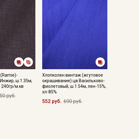
(Ramie)-
Хлопколен винтаж (жгутовое
.Инжир, ш.1.35м,
окрашивание) цв.Васильково-
 240гр/м.кв
фиолетовый, ш.1.54м, лен-15%,
хл-85%
50 руб.
552 руб.
690 руб.