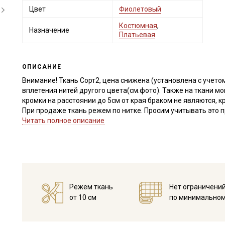
Цвет
Фиолетовый
Костюмная
,
Назначение
Платьевая
ОПИСАНИЕ
Внимание! Ткань Сорт2, цена снижена (установлена с учето
вплетения нитей другого цвета(см.фото). Также на ткани м
кромки на расстоянии до 5см от края браком не являются, 
При продаже ткань режем по нитке. Просим учитывать это п
Просим учитывать это при заказе.
Читать полное описание
Ткань Крапива Рами (ramie) – эко-ткань, сырьем для котор
Крапива Рами (ramie) – довольно плотная, полотняное пле
«вареный» эффект (после стирки ярче выражен), цвет слег
стойкостью к износу, так как волокна этого растения облад
и пластичная, не просвечивает, умягченная, сминаемость с
Режем ткань
Нет ограничени
Крапива Рами (ramie) великолепно поглощает влагу, тело в 
от 10 см
по минимальном
тепло, не склонна к гниению, не вызывает аллергии и разд
антибактериальными свойствами, долго сохраняет свежесть
Применение ткани: из этой ткани шьют одежду в стиле кэжуа