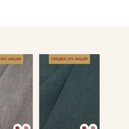
 и дышащая; домашний текстиль в эко-стиле:
ла.
альная температура стирки 40С, не отбеливать
дуется глажка с изнаночной стороны; сушить в
кани в зависимости от настроек вашего монитора и
 20% АКЦИЯ
СКИДКА 20% АКЦИЯ