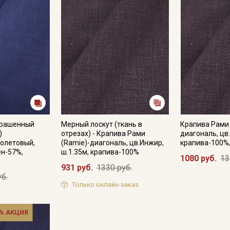
крашенный
Мерный лоскут (ткань в
Крапива Рами 
)
отрезах) - Крапива Рами
диагональ, цв
олетовый,
(Ramie)-диагональ, цв.Инжир,
крапива-100%,
ен-57%,
ш.1.35м, крапива-100%
1080 руб.
13
931 руб.
1330 руб.
уб.
Только онлайн-заказ
% АКЦИЯ