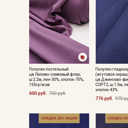
Полулен постельный
Полулен гладко
цв.Лилово-сливовый флер,
(жгутовое окраш
ш.2.2м, лен-30%, хлопок-70%,
цв.Джинсово-фи
155гр/м.кв
СОРТ2, ш.1.5м, л
хлопок-43%
600 руб.
750 руб.
776 руб.
970 р
СКИДКА 20% АКЦИЯ
СКИДКА 20