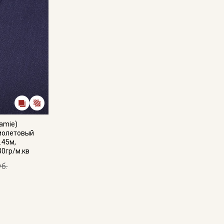
amie)
иолетовый
.45м,
30гр/м.кв
уб.