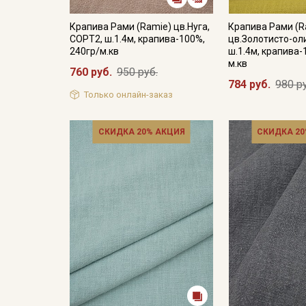
Крапива Рами (Ramie) цв.Нуга,
Крапива Рами (R
СОРТ2, ш.1.4м, крапива-100%,
цв.Золотисто-ол
240гр/м.кв
ш.1.4м, крапива-
м.кв
760 руб.
950 руб.
784 руб.
980 р
Только онлайн-заказ
СКИДКА 20% АКЦИЯ
СКИДКА 20