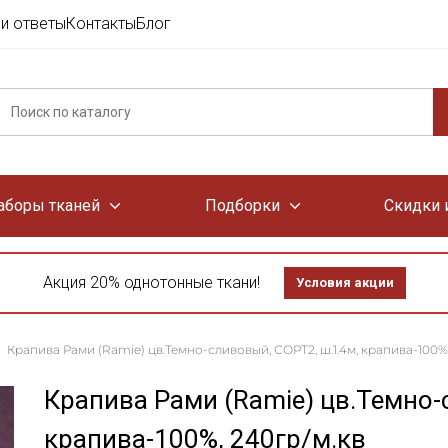
и ответы
Контакты
Блог
аборы тканей
Подборки
Скидки 
Акция 20% однотонные ткани!
Условия акции
Крапива Рами (Ramie) цв.Темно-сливовый, СОРТ2, ш.1.4м, крапива-100%,
Крапива Рами (Ramie) цв.Темно-
крапива-100%, 240гр/м.кв