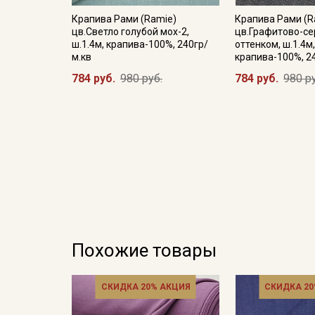
Крапива Рами (Ramie)
Крапива Рами (R
цв.Светло голубой мох-2,
цв.Графитово-се
ш.1.4м, крапива-100%, 240гр/
оттенком, ш.1.4м
м.кв
крапива-100%, 2
784 руб.
980 руб.
784 руб.
980 р
Похожие товары
СКИДКА 20% АКЦИЯ
СКИДКА 20