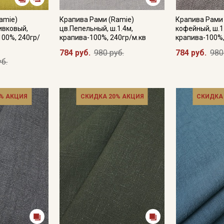
amie)
Крапива Рами (Ramie)
Крапива Рами 
ивковый,
цв.Пепельный, ш.1.4м,
кофейный, ш.1
100%, 240гр/
крапива-100%, 240гр/м.кв
крапива-100%,
784 руб.
980 руб.
784 руб.
980
уб.
% АКЦИЯ
СКИДКА 20% АКЦИЯ
СКИДКА
Секретная рассылка от
Купава
Мы публикуем здесь дополнительные
промокоды и скидки до 30% на узкие
категории тканей
Электронная почта