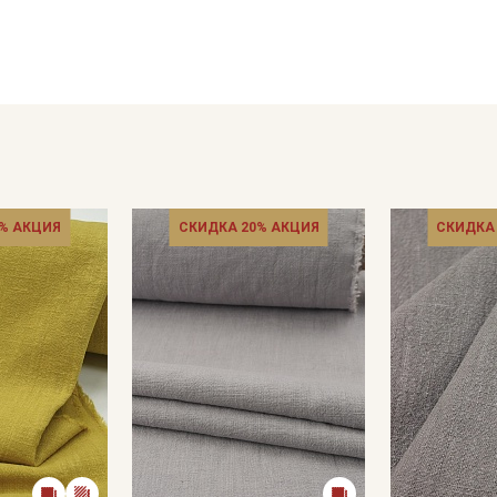
брюки, юбки, костюмы, жакеты) одежда получается удобная
декоративные подушки, подушки на стулья, шторы, покрыва
Рекомендации по уходу: деликатная/ручная стирка, максим
хлором; максимальная температура глажения 150С; рекомен
подвешенном расправленном состоянии.
Цветопередача может отличаться от оригинального цвета т
в зависимости от партии тон ткани может отличаться.
% АКЦИЯ
СКИДКА 20% АКЦИЯ
СКИДКА