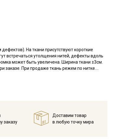
м дефектов). На ткани присутствуют короткие
огут встречаться утолщения нитей, дефекты вдоль
кромка может быть увеличена. Ширина ткани ±3см.
ри заказе. При продаже ткань режем по нитке.
ой служит китайская крапива.
тение толстых нитей напоминает домоткань, имеет
ка приглушенный, отличается повышенной
ают особой прочностью, тактильно приятная, мягкая
редняя, усадка 5%.
й
Доставим товар
ней "дышит", в жару дарит прохладу, а в мороз
у заказу
в любую точку мира
ражений кожи, не содержит токсинов, обладает
, легкая в уходе и имеет красивый внешний вид.
л, сафари, бохо для взрослых и детей (платья,