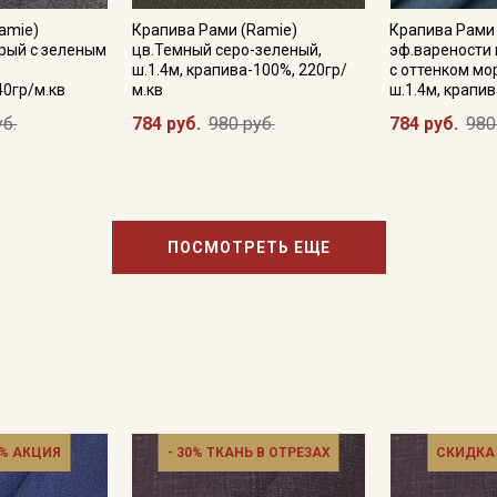
amie)
Крапива Рами (Ramie)
Крапива Рами
рый с зеленым
цв.Темный серо-зеленый,
эф.варености 
,
ш.1.4м, крапива-100%, 220гр/
с оттенком мо
Подписаться
40гр/м.кв
м.кв
ш.1.4м, крапи
уб.
784 руб.
980 руб.
784 руб.
980
Ознакомлен(а) с
Политикой обработки персональных
данных
и даю
Согласие на обработку персональных
данных
Даю
Согласие на получение рекламных и
информационных рассылок
ПОСМОТРЕТЬ ЕЩЕ
% АКЦИЯ
- 30% ТКАНЬ В ОТРЕЗАХ
СКИДКА