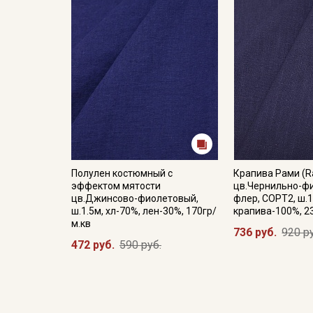
Полулен костюмный с
Крапива Рами (R
эффектом мятости
цв.Чернильно-ф
цв.Джинсово-фиолетовый,
флер, СОРТ2, ш.1
ш.1.5м, хл-70%, лен-30%, 170гр/
крапива-100%, 2
м.кв
736 руб.
920 р
472 руб.
590 руб.