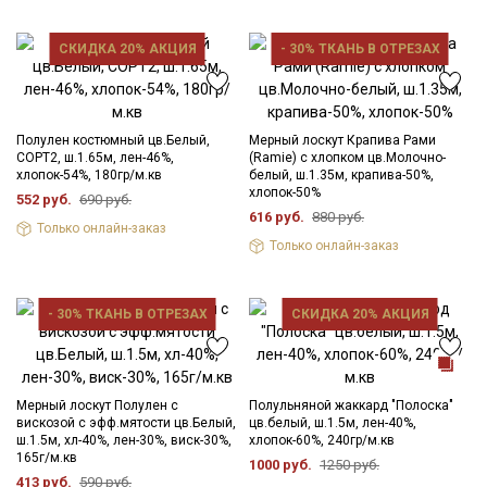
СКИДКА 20% АКЦИЯ
- 30% ТКАНЬ В ОТРЕЗАХ
Полулен костюмный цв.Белый,
Мерный лоскут Крапива Рами
СОРТ2, ш.1.65м, лен-46%,
(Ramie) с хлопком цв.Молочно-
хлопок-54%, 180гр/м.кв
белый, ш.1.35м, крапива-50%,
хлопок-50%
552 руб.
690 руб.
616 руб.
880 руб.
Только онлайн-заказ
Только онлайн-заказ
- 30% ТКАНЬ В ОТРЕЗАХ
СКИДКА 20% АКЦИЯ
Мерный лоскут Полулен с
Полульняной жаккард "Полоска"
вискозой с эфф.мятости цв.Белый,
цв.белый, ш.1.5м, лен-40%,
ш.1.5м, хл-40%, лен-30%, виск-30%,
хлопок-60%, 240гр/м.кв
165г/м.кв
1000 руб.
1250 руб.
413 руб.
590 руб.