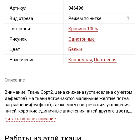
Артикул
046496
Вид отреза
Режем по нитке
?
Тип ткани
Крапива 100%
Рисунок
Однотонные
Цвет
Белый
Назначение
Костюмная
,
Платьевая
Описание
Внимание! Ткань Сорт2, цена снижена (установлена с учетом
дефектов). На ткани встречаются маленькие желтые пятна,
загрязнения(см.фото), также могут встречаться утолщения
нитей, короткие единичные вплетения нитей другого цвета,
дефекты вдоль кромки на расстоянии до 5см от края браком
Читать полное описание
не являются. Ширина ткани ±2см. Просим учитывать это при
покупке.
Работы из этой ткани