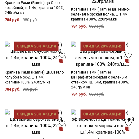
данных
и даю
Согласие на обработку персональных
Крапива Рами (Ramie) цв.Серо-
данных
кофейный, ш.1.4м, крапива-100%,
Крапива Рами (Ramie) цв.Темно-
240гр/м.кв
зеленая морская волна, ш.1.4м,
Даю
Согласие на получение рекламных и
крапива-100%, 220гр/м.кв
784 руб.
980 руб.
информационных рассылок
784 руб.
980 руб.
СКИДКА 20% АКЦИЯ
СКИДКА 20% АКЦИЯ
Крапива Рами (Ramie) цв.Светло
Крапива Рами (Ramie)
голубой мох-2, ш.1.4м,
цв.Графитово-серый с зеленым
крапива-100%, 240гр/м.кв
оттенком, ш.1.4м, крапива-100%,
240гр/м.кв
784 руб.
980 руб.
784 руб.
980 руб.
СКИДКА 20% АКЦИЯ
СКИДКА 20% АКЦИЯ