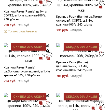
максимальная температура стирки 40С, не отбеливать
хлором; максимальная температура глажения 150С;
Крапива Рами (Ramie) цв.Нуга,
рекомендуется глажка с изнаночной стороны; сушить в
СОРТ2, ш.1.4м, крапива-100%,
Крапива Рами (Ramie) цв.Темно-
подвешенном расправленном состоянии.
240гр/м.кв
сливовый, СОРТ2, ш.1.4м,
Цветопередача может отличаться от оригинального цвета
крапива-100%, 240гр/м.кв
760 руб.
950 руб.
ткани в зависимости от настроек вашего монитора и в
736 руб.
920 руб.
Только онлайн-заказ
зависимости от партии тон ткани может отличаться.
Секретная рассылка от Купава
Мы публикуем здесь дополнительные
СКИДКА 20% АКЦИЯ
СКИДКА 20% АКЦИЯ
промокоды и скидки до 30% на узкие
категории тканей
Крапива Рами (Ramie)
цв.Пепельный, ш.1.4м,
Крапива Рами (Ramie)
Электронная почта
крапива-100%, 240гр/м.кв
цв.Золотисто-оливковый, ш.1.4м,
крапива-100%, 240гр/м.кв
784 руб.
980 руб.
784 руб.
980 руб.
Подписаться
СКИДКА 20% АКЦИЯ
СКИДКА 20% АКЦИЯ
Ознакомлен(а) с
Политикой обработки персональных