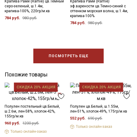
Крапива Рами (Ramie) цв.Темный
Крапива Рами (Ramie)
серо-зеленый, ш.1.4м,
эф.варености цв.Темно-синий с
крапива-100%, 220гр/м.кв
оттенком морская волна, ш.1.4м,
крапива-100%
784 руб.
980 руб.
784 руб.
980 руб.
ПОСМОТРЕТЬ ЕЩЕ
Похожие товары
СКИДКА 20% АКЦИЯ
СКИДКА 20% АКЦИЯ
Полулен постельный цв.Белый,
Полулен цв.Белый, ш.1.55м,
ш.2.6м, лен-58%, хлопок-42%,
лен-51%, хлопок-49%, 175гр/м.кв
155гр/м.кв
552 руб.
690 руб.
960 руб.
1200 руб.
Только онлайн-заказ
Только онлайн-заказ