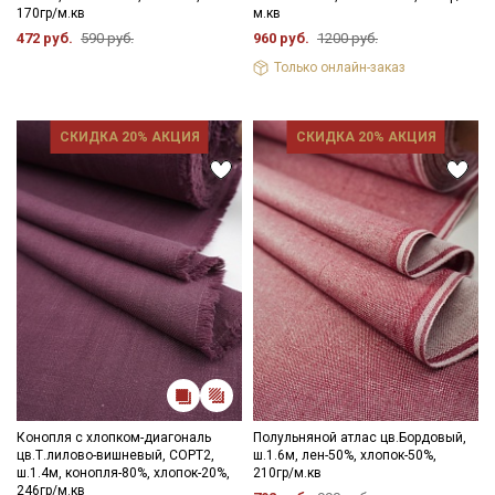
170гр/м.кв
м.кв
472 руб.
590 руб.
960 руб.
1200 руб.
Только онлайн-заказ
СКИДКА 20% АКЦИЯ
СКИДКА 20% АКЦИЯ
Конопля с хлопком-диагональ
Полульняной атлас цв.Бордовый,
цв.Т.лилово-вишневый, СОРТ2,
ш.1.6м, лен-50%, хлопок-50%,
ш.1.4м, конопля-80%, хлопок-20%,
210гр/м.кв
246гр/м.кв