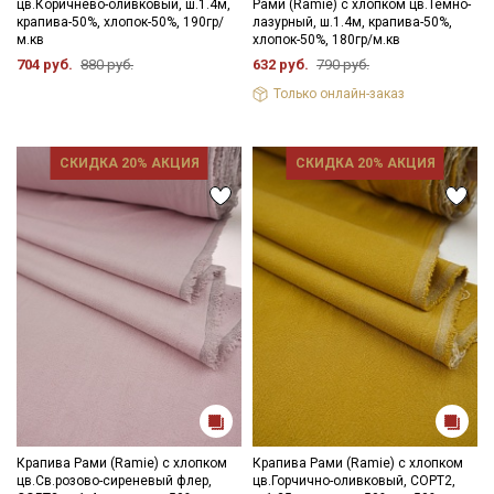
цв.Коричнево-оливковый, ш.1.4м,
Рами (Ramie) с хлопком цв.Темно-
крапива-50%, хлопок-50%, 190гр/
лазурный, ш.1.4м, крапива-50%,
м.кв
хлопок-50%, 180гр/м.кв
704 руб.
880 руб.
632 руб.
790 руб.
Только онлайн-заказ
СКИДКА 20% АКЦИЯ
СКИДКА 20% АКЦИЯ
Крапива Рами (Ramie) с хлопком
Крапива Рами (Ramie) с хлопком
цв.Св.розово-сиреневый флер,
цв.Горчично-оливковый, СОРТ2,