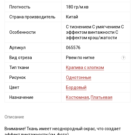
Плотность
180 гр/м.кв
Страна производитель
Китай
С тиснением С умягчением С
Особенности
эффектом винтажности С
эффектом крэш/жатости
Артикул
065576
Вид отреза
Рвем по нитке
?
Тип ткани
Крапива с хлопком
Рисунок
Однотонные
Цвет
Бордовый
Назначение
Костюмная
,
Платьевая
Описание
Внимание! Ткань имеет неоднородный окрас, что создает
эффект винтажности (см. фото).