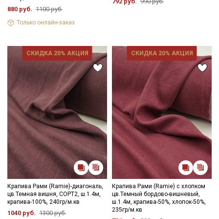
792 руб.
990 руб.
880 руб.
1100 руб.
Только онлайн-заказ
СКИДКА 20% АКЦИЯ
СКИДКА 20% АКЦИЯ
Крапива Рами (Ramie)-диагональ,
Крапива Рами (Ramie) с хлопком
цв.Темная вишня, СОРТ2, ш.1.4м,
цв.Темный бордово-вишневый,
крапива-100%, 240гр/м.кв
ш.1.4м, крапива-50%, хлопок-50%,
235гр/м.кв
1040 руб.
1300 руб.