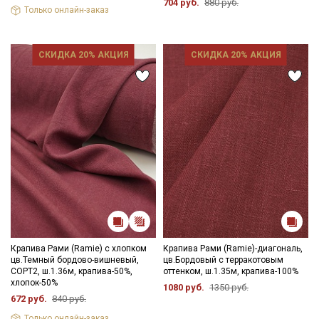
704 руб.
880 руб.
Только онлайн-заказ
СКИДКА 20% АКЦИЯ
СКИДКА 20% АКЦИЯ
Крапива Рами (Ramie) с хлопком
Крапива Рами (Ramie)-диагональ,
цв.Темный бордово-вишневый,
цв.Бордовый с терракотовым
СОРТ2, ш.1.36м, крапива-50%,
оттенком, ш.1.35м, крапива-100%
хлопок-50%
1080 руб.
1350 руб.
672 руб.
840 руб.
Только онлайн-заказ