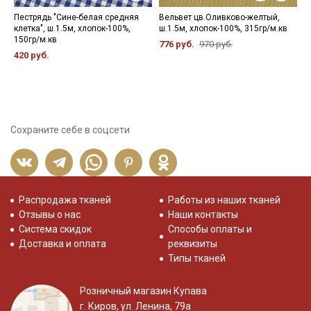
Пестрядь "Сине-белая средняя
Вельвет цв.Оливково-желтый,
Ж
клетка", ш.1.5м, хлопок-100%,
ш.1.5м, хлопок-100%, 315гр/м.кв
р
150гр/м.кв
р
776 руб.
970 руб.
420 руб.
4
Сохраните себе в соцсети
Распродажа тканей
Работы из наших тканей
Отзывы о нас
Наши контакты
Система скидок
Способы оплаты и
Доставка и оплата
реквизиты
Типы тканей
Розничный магазин Купава
г. Киров, ул. Ленина, 79а