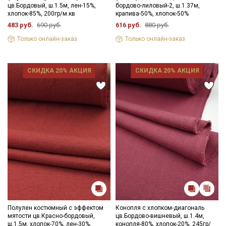
цв.Бордовый, ш.1.5м, лен-15%,
бордово-лиловый-2, ш.1.37м,
хлопок-85%, 200гр/м.кв
крапива-50%, хлопок-50%
483 руб.
690 руб.
616 руб.
880 руб.
Только онлайн-заказ
Только онлайн-заказ
СКИДКА 20% АКЦИЯ
СКИДКА 20% АКЦИЯ
Полулен костюмный с эффектом
Конопля с хлопком-диагональ
мятости цв.Красно-бордовый,
цв.Бордово-вишневый, ш.1.4м,
ш.1.5м, хлопок-70%, лен-30%,
конопля-80%, хлопок-20%, 245гр/