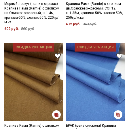
максимальная температура стирки 40С, не отбеливать
Мерный лоскут (ткань в отрезах)
Крапива Рами (Ramie) с хлопком
Крапива Рами (Ramie) с хлопком
цв.Оранжево-красный, СОРТ2,
хлором; максимальная температура глажения 150С;
цв.Оливково-зеленый, ш.1.4м,
ш.1.35м, крапива-50%, хлопок-50%,
рекомендуется глажка с изнаночной стороны; сушить в
крапива-50%, хлопок-50%, 220гр/
250гр/м.кв
подвешенном расправленном состоянии.
м.кв
672 руб.
840 руб.
Цветопередача может отличаться от оригинального цвета
602 руб.
860 руб.
ткани в зависимости от настроек вашего монитора и в
зависимости от партии тон ткани может отличаться.
СКИДКА 20% АКЦИЯ
СКИДКА 20% АКЦИЯ
Крапива Рами (Ramie) с хлопком
БРАК (цена снижена) Крапива