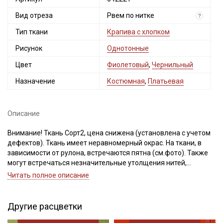
Вид отреза
Рвем по нитке
?
Тип ткани
Крапива с хлопком
Рисунок
Однотонные
Цвет
Фиолетовый
,
Чернильный
Назначение
Костюмная
,
Платьевая
Описание
Внимание! Ткань Сорт2, цена снижена (установлена с учетом
дефектов). Ткань имеет неравномерный окрас. На ткани, в
зависимости от рулона, встречаются пятна (см.фото). Также
могут встречаться незначительные утолщения нитей,
вкрапление нитей другого цвета, ширина ткани ±2см.
Читать полное описание
Ткань рвем, чтобы избежать перекосов при дальнейшей
обработке.
Просим учитывать это при заказе.
Другие расцветки
Ткань Крапива Рами (ramie) – эко-ткань, сырьем для которой
служит китайская крапива.