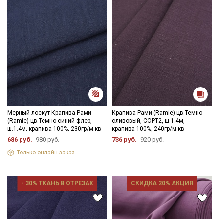
Мерный лоскут Крапива Рами
Крапива Рами (Ramie) цв.Темно-
(Ramie) цв.Темно-синий флер,
сливовый, СОРТ2, ш.1.4м,
ш.1.4м, крапива-100%, 230гр/м.кв
крапива-100%, 240гр/м.кв
686 руб.
980 руб.
736 руб.
920 руб.
Только онлайн-заказ
- 30% ТКАНЬ В ОТРЕЗАХ
СКИДКА 20% АКЦИЯ