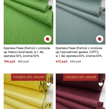
Крапива Рами (Ramie) с хлопком
Крапива Рами (Ramie) с хлопком
цв.Темно-салатовый, ш.1.4м,
цв.Серо-мятная дымка, СОРТ2,
крапива-50%, хлопок-50%
ш.1.4м, крапива-50%, хлопок-50%
704 руб.
880 руб.
672 руб.
840 руб.
СКИДКА 20% АКЦИЯ
СКИДКА 20% АКЦИЯ
Секретная рассылка от Купава