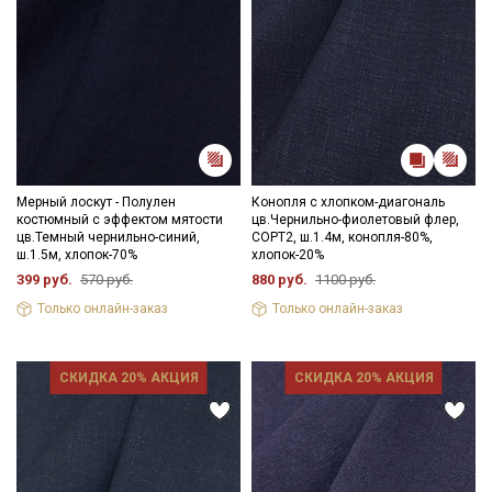
Мерный лоскут - Полулен
Конопля с хлопком-диагональ
костюмный с эффектом мятости
цв.Чернильно-фиолетовый флер,
цв.Темный чернильно-синий,
СОРТ2, ш.1.4м, конопля-80%,
ш.1.5м, хлопок-70%
хлопок-20%
399 руб.
570 руб.
880 руб.
1100 руб.
Только онлайн-заказ
Только онлайн-заказ
СКИДКА 20% АКЦИЯ
СКИДКА 20% АКЦИЯ