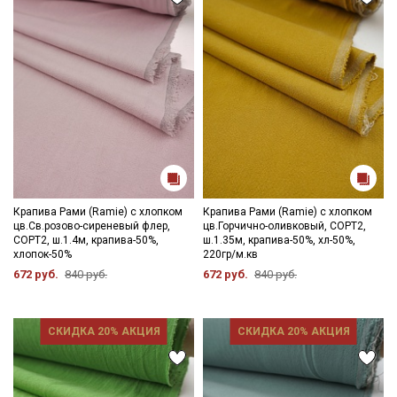
Крапива Рами (Ramie) с хлопком
Крапива Рами (Ramie) с хлопком
цв.Св.розово-сиреневый флер,
цв.Горчично-оливковый, СОРТ2,
СОРТ2, ш.1.4м, крапива-50%,
ш.1.35м, крапива-50%, хл-50%,
хлопок-50%
220гр/м.кв
672 руб.
840 руб.
672 руб.
840 руб.
СКИДКА 20% АКЦИЯ
СКИДКА 20% АКЦИЯ