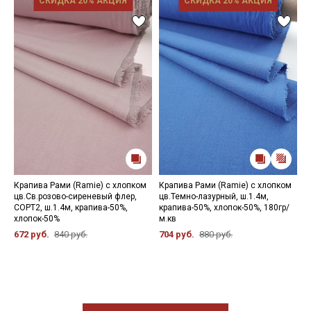
СКИДКА 20% АКЦИЯ
СКИДКА 20% АКЦИЯ
Крапива Рами (Ramie) с хлопком
Крапива Рами (Ramie) с хлопком
М
цв.Св.розово-сиреневый флер,
цв.Темно-лазурный, ш.1.4м,
(
СОРТ2, ш.1.4м, крапива-50%,
крапива-50%, хлопок-50%, 180гр/
б
хлопок-50%
м.кв
х
672 руб.
840 руб.
704 руб.
880 руб.
6