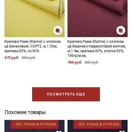
Мы публикуем здесь дополнительные
промокоды и скидки до 30% на узкие
категории тканей
Электронная почта
Крапива Рами (Ramie) с хлопком
Крапива Рами (Ramie) с хлопком
цв.Банановый, СОРТ2, ш.1.35м,
цв.Вишнево-терракотовый винтаж,
крапива-50%, хл-50%
ш.1.4м, крапива-50%, хлопок-50%,
180гр/м.кв,
672 руб.
840 руб.
Подписаться
704 руб.
880 руб.
Ознакомлен(а) с
Политикой обработки персональных
данных
и даю
Согласие на обработку персональных
данных
ПОСМОТРЕТЬ ЕЩЕ
Даю
Согласие на получение рекламных и
информационных рассылок
Похожие товары
- 30% ТКАНЬ В ОТРЕЗАХ
- 30% ТКАНЬ В ОТРЕЗАХ