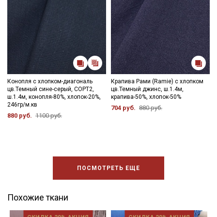
Конопля с хлопком-диагональ
Крапива Рами (Ramie) с хлопком
цв.Темный сине-серый, СОРТ2,
цв.Темный джинс, ш.1.4м,
ш.1.4м, конопля-80%, хлопок-20%,
крапива-50%, хлопок-50%
246гр/м.кв
704 руб.
880 руб.
880 руб.
1100 руб.
ПОСМОТРЕТЬ ЕЩЕ
Похожие ткани