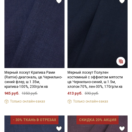
Мерный лоскут Крапива Рами
Мерный лоскут Полулен
(Ramie)-диагональ, цв.Чернильно-
костюмный с эффектом мятости
синий флер, ш.1.35м,
цв.Чернильно-синий, ш.1.5м,
крапива-100%, 230гр/м.кв
хлопок-70%, лен-30%, 170гр/м.кв
945 руб.
1350 руб.
413 руб.
590 руб.
Только онлайн-заказ
Только онлайн-заказ
- 30% ТКАНЬ В ОТРЕЗАХ
СКИДКА 20% АКЦИЯ