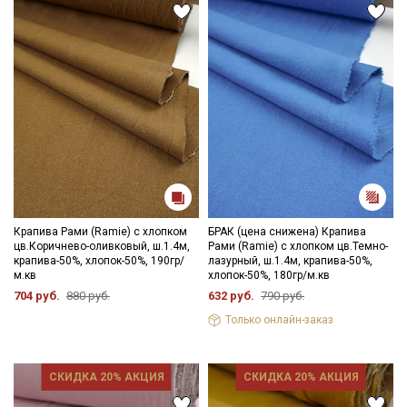
подвешенном расправленном состоянии.
Цветопередача может отличаться от оригинального цвета
ткани в зависимости от настроек вашего монитора и в
зависимости от партии тон ткани может отличаться.
Крапива Рами (Ramie) с хлопком
БРАК (цена снижена) Крапива
цв.Коричнево-оливковый, ш.1.4м,
Рами (Ramie) с хлопком цв.Темно-
крапива-50%, хлопок-50%, 190гр/
лазурный, ш.1.4м, крапива-50%,
м.кв
хлопок-50%, 180гр/м.кв
704 руб.
880 руб.
632 руб.
790 руб.
Только онлайн-заказ
СКИДКА 20% АКЦИЯ
СКИДКА 20% АКЦИЯ