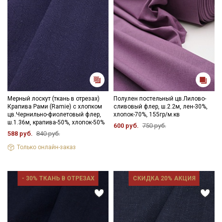
Мерный лоскут (ткань в отрезах)
Полулен постельный цв.Лилово-
Крапива Рами (Ramie) с хлопком
сливовый флер, ш.2.2м, лен-30%,
цв.Чернильно-фиолетовый флер,
хлопок-70%, 155гр/м.кв
ш.1.36м, крапива-50%, хлопок-50%
600 руб.
750 руб.
588 руб.
840 руб.
Только онлайн-заказ
- 30% ТКАНЬ В ОТРЕЗАХ
СКИДКА 20% АКЦИЯ