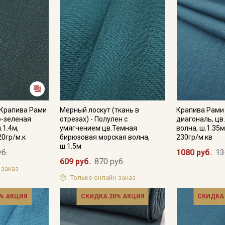
 Крапива Рами
Мерный лоскут (ткань в
Крапива Рами 
о-зеленая
отрезах) - Полулен с
диагональ, цв
.1.4м,
умягчением цв.Темная
волна, ш.1.35
20гр/м.к
бирюзовая морская волна,
230гр/м.кв
ш.1.5м
уб.
1080 руб.
13
609 руб.
870 руб.
-заказ
Только онлайн-заказ
% АКЦИЯ
СКИДКА 20% АКЦИЯ
СКИДКА