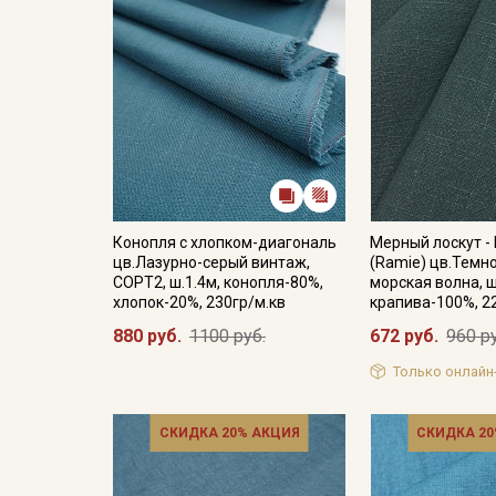
Конопля с хлопком-диагональ
Мерный лоскут -
цв.Лазурно-серый винтаж,
(Ramie) цв.Темн
СОРТ2, ш.1.4м, конопля-80%,
морская волна, ш
хлопок-20%, 230гр/м.кв
крапива-100%, 2
880 руб.
1100 руб.
672 руб.
960 р
Только онлайн
СКИДКА 20% АКЦИЯ
СКИДКА 20