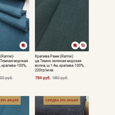
(Ramie)-
Крапива Рами (Ramie)
.Темная морская
цв.Темно-зеленая морская
м, крапива-100%,
волна, ш.1.4м, крапива-100%,
220гр/м.кв
50 руб.
784 руб.
980 руб.
 20% АКЦИЯ
СКИДКА 20% АКЦИЯ