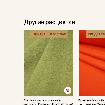
Другие расцветки
- 30% ТКАНЬ В ОТРЕЗАХ
СКИДКА 20
Мерный лоскут (ткань в
Крапива Рами (R
отрезах) Крапива Рами (Ramie)
хлопком цв.Ора