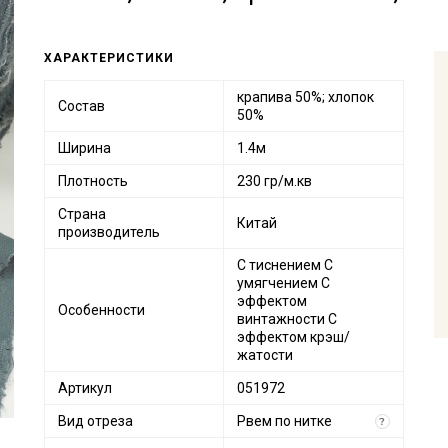
ХАРАКТЕРИСТИКИ
крапива 50%; хлопок
Состав
50%
Ширина
1.4м
Плотность
230 гр/м.кв
Страна
Китай
производитель
С тиснением С
умягчением С
эффектом
Особенности
винтажности С
эффектом крэш/
жатости
Артикул
051972
Вид отреза
Рвем по нитке
?