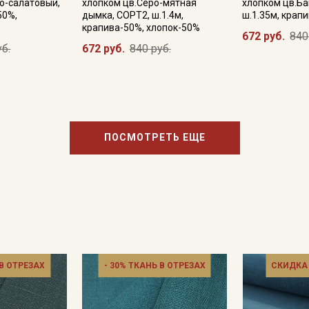
о-салатовый,
хлопком цв.Серо-мятная
хлопком цв.Ба
50%,
дымка, СОРТ2, ш.1.4м,
ш.1.35м, крап
крапива-50%, хлопок-50%
672 руб.
840
уб.
672 руб.
840 руб.
ПОСМОТРЕТЬ ЕЩЕ
 В ОТРЕЗАХ
- 30% ТКАНЬ В ОТРЕЗАХ
СКИДКА