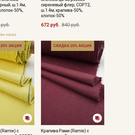
рный, ш.1.4м,
сиреневый флер, СОРТ2,
хлопок-50%,
ш.1.4м, крапива-50%,
хлопок-50%
 руб.
672 руб.
840 руб.
йн-заказ
 20% АКЦИЯ
СКИДКА 20% АКЦИЯ
(Ramie) с
Крапива Рами (Ramie) с