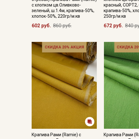
с хлопком цв.Оливково-
красный, СОРТ2, 
зеленый, ш.1.4м, крапива-50%,
крапива-50%, хл
хлопок-50%, 220гр/м.кв
250гр/м.кв
602 руб.
860 руб.
672 руб.
840 р
СКИДКА 20% АКЦИЯ
СКИДКА 20
Крапива Рами (Ramie) с
Крапива Рами (R