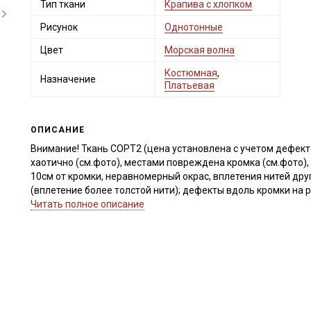
Тип ткани
Крапива с хлопком
Рисунок
Однотонные
Цвет
Морская волна
Костюмная
,
Назначение
Платьевая
ОПИСАНИЕ
Внимание! Ткань СОРТ2 (цена установлена с учетом дефект
хаотично (см.фото), местами повреждена кромка (см.фото),
10см от кромки, неравномерный окрас, вплетения нитей друг
(вплетение более толстой нити); дефекты вдоль кромки на р
Ширина ткани ±2см., местами кромка увеличена до 2см. Про
Читать полное описание
Ткань Крапива Рами (ramie) – эко-ткань, сырьем для котор
Крапива Рами (ramie) с добавлением хлопка, ткань плотная 
жатости "варености" (особенно выражен после стирки), цв
стойкостью к износу, так как волокна этого растения облад
и пластичная, не просвечивает, умягченная, сминаемость с
Крапива Рами (ramie) великолепно поглощает влагу, тело в 