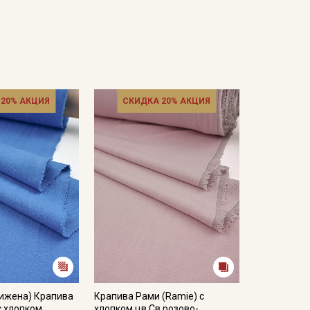
 20% АКЦИЯ
СКИДКА 20% АКЦИЯ
нижена) Крапива
Крапива Рами (Ramie) с
с хлопком
хлопком цв.Св.розово-