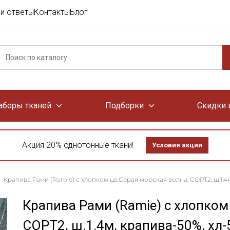
и ответы
Контакты
Блог
аборы тканей
Подборки
Скидки 
Акция 20% однотонные ткани!
Условия акции
Крапива Рами (Ramie) с хлопком цв.Серая морская волна, СОРТ2, ш.1.4
Крапива Рами (Ramie) с хлопком
СОРТ2, ш.1.4м, крапива-50%, хл