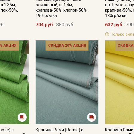
ш.1.35м,
оливковый, ш.1.4м,
цв.Темно-лазу
опок-50%,
крапива-50%, хлопок-50%,
крапива-50%, 
190гр/м.кв
180гр/м.кв
Подписаться
уб.
704 руб.
880 руб.
632 руб.
790
Только онла
Ознакомлен(а) с
Политикой обработки персональных
данных
и даю
Согласие на обработку персональных
% АКЦИЯ
СКИДКА 20% АКЦИЯ
СКИДКА
данных
Даю
Согласие на получение рекламных и
информационных рассылок
amie) с
Крапива Рами (Ramie) с
Крапива Рами 