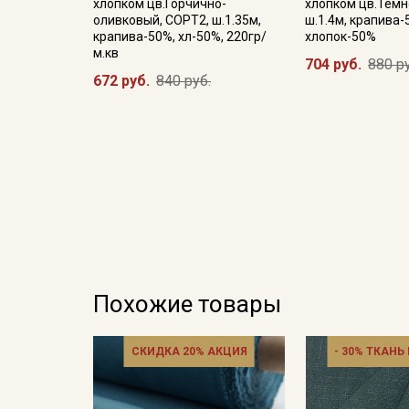
хлопком цв.Горчично-
хлопком цв.Темн
оливковый, СОРТ2, ш.1.35м,
ш.1.4м, крапива-
крапива-50%, хл-50%, 220гр/
хлопок-50%
м.кв
704 руб.
880 р
672 руб.
840 руб.
Похожие товары
СКИДКА 20% АКЦИЯ
- 30% ТКАНЬ