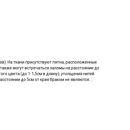
ов). На ткани присутствуют пятна, расположенные
 также могут встречаться заломы на расстоянии до
ого цвета (до 1-1,5см в длину); утолщения нитей
асстоянии до 5см от края браком не являются.
сим учитывать это при заказе.
ой служит китайская крапива.
с тиснением "елочка", имеет креш эффект - легкой
ет слегка приглушенный, отличается повышенной
ают особой прочностью, тактильно приятная, мягкая
редняя, усадка 5%. Важно! При продаже ткань рвем.
ней "дышит", в жару дарит прохладу, а в мороз