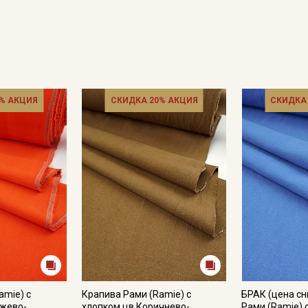
% АКЦИЯ
СКИДКА 20% АКЦИЯ
СКИДКА
Секретная рассылка от
Купава
Мы публикуем здесь дополнительные
промокоды и скидки до 30% на узкие
категории тканей
Электронная почта
amie) с
Крапива Рами (Ramie) с
БРАК (цена с
нжево-
хлопком цв.Коричнево-
Рами (Ramie) 