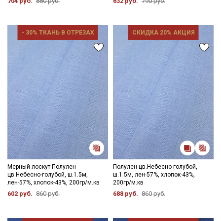
704 руб.
880 руб.
632 руб.
790 руб.
- 30% ТКАНЬ В ОТРЕЗАХ
СКИДКА 20% АКЦИЯ
Мерный лоскут Полулен
Полулен цв.Небесно-голубой,
цв.Небесно-голубой, ш.1.5м,
ш.1.5м, лен-57%, хлопок-43%,
лен-57%, хлопок-43%, 200гр/м.кв
200гр/м.кв
602 руб.
860 руб.
688 руб.
860 руб.