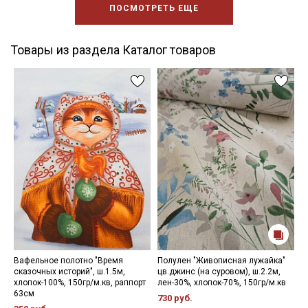
ПОСМОТРЕТЬ ЕЩЕ
Товары из раздела Каталог товаров
Вафельное полотно "Время
Полулен "Живописная лужайка"
М
сказочных историй", ш.1.5м,
цв.джинс (на суровом), ш.2.2м,
ц
хлопок-100%, 150гр/м.кв, раппорт
лен-30%, хлопок-70%, 150гр/м.кв
х
63см
730 руб.
3