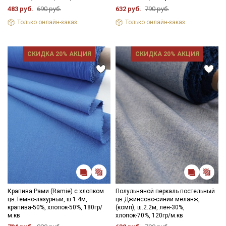
483 руб.
690 руб.
632 руб.
790 руб.
Только онлайн-заказ
Только онлайн-заказ
СКИДКА 20% АКЦИЯ
СКИДКА 20% АКЦИЯ
Крапива Рами (Ramie) с хлопком
Полульняной перкаль постельный
цв.Темно-лазурный, ш.1.4м,
цв.Джинсово-синий меланж,
крапива-50%, хлопок-50%, 180гр/
(комп), ш.2.2м, лен-30%,
м.кв
хлопок-70%, 120гр/м.кв