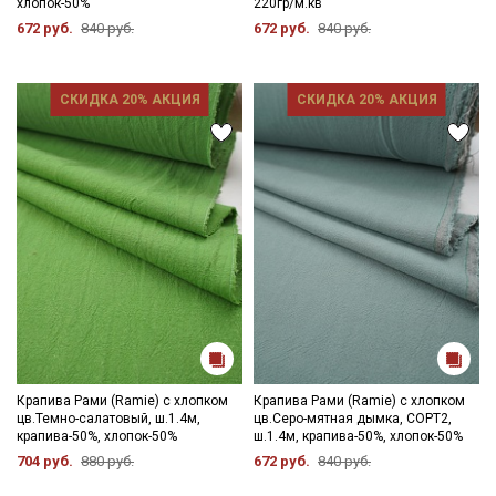
хлопок-50%
220гр/м.кв
672 руб.
840 руб.
672 руб.
840 руб.
СКИДКА 20% АКЦИЯ
СКИДКА 20% АКЦИЯ
Секретная рассылка от Купава
Мы публикуем здесь дополнительные
промокоды и скидки до 30% на узкие
категории тканей
Электронная почта
Крапива Рами (Ramie) с хлопком
Крапива Рами (Ramie) с хлопком
цв.Темно-салатовый, ш.1.4м,
цв.Серо-мятная дымка, СОРТ2,
крапива-50%, хлопок-50%
ш.1.4м, крапива-50%, хлопок-50%
704 руб.
880 руб.
672 руб.
840 руб.
Подписаться