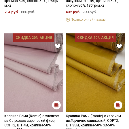
крапива-50%, хлопок-50%, 190гр/
лазурный, ш.1.4м, крапива-50%,
м.кв
хлопок-50%, 180гр/м.кв
704 руб.
880 руб.
632 руб.
790 руб.
Только онлайн-заказ
СКИДКА 20% АКЦИЯ
СКИДКА 20% АКЦИЯ
Крапива Рами (Ramie) с хлопком
Крапива Рами (Ramie) с хлопком
цв.Св.розово-сиреневый флер,
цв.Горчично-оливковый, СОРТ2,
СОРТ2, ш.1.4м, крапива-50%,
ш.1.35м, крапива-50%, хл-50%,