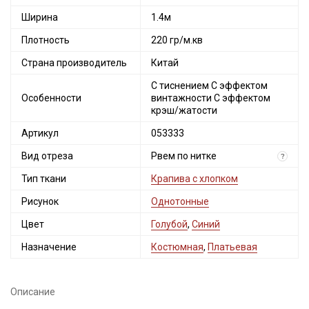
Ширина
1.4м
Плотность
220 гр/м.кв
Страна производитель
Китай
С тиснением С эффектом
Особенности
винтажности С эффектом
крэш/жатости
Артикул
053333
Вид отреза
Рвем по нитке
?
Тип ткани
Крапива с хлопком
Рисунок
Однотонные
Цвет
Голубой
,
Синий
Назначение
Костюмная
,
Платьевая
Описание