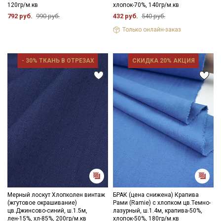
120гр/м.кв
хлопок-70%, 140гр/м.кв
792 руб.
990 руб.
432 руб.
540 руб.
Только онлайн-заказ
- 30% ТКАНЬ В ОТРЕЗАХ
СКИДКА 20% АКЦИЯ
Мерный лоскут Хлопколен винтаж
БРАК (цена снижена) Крапива
(жгутовое окрашивание)
Рами (Ramie) с хлопком цв.Темно-
цв.Джинсово-синий, ш.1.5м,
лазурный, ш.1.4м, крапива-50%,
лен-15%, хл-85%, 200гр/м.кв
хлопок-50%, 180гр/м.кв