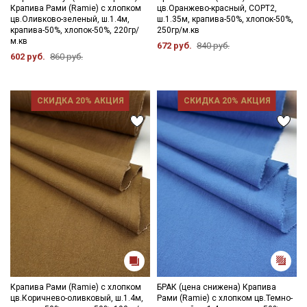
Крапива Рами (Ramie) с хлопком
цв.Оранжево-красный, СОРТ2,
цв.Оливково-зеленый, ш.1.4м,
ш.1.35м, крапива-50%, хлопок-50%,
крапива-50%, хлопок-50%, 220гр/
250гр/м.кв
м.кв
672 руб.
840 руб.
602 руб.
860 руб.
СКИДКА 20% АКЦИЯ
СКИДКА 20% АКЦИЯ
Крапива Рами (Ramie) с хлопком
БРАК (цена снижена) Крапива
цв.Коричнево-оливковый, ш.1.4м,
Рами (Ramie) с хлопком цв.Темно-