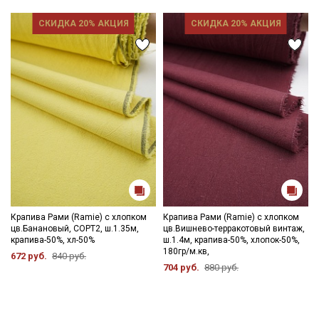
СКИДКА 20% АКЦИЯ
СКИДКА 20% АКЦИЯ
Ознакомлен(а) с
Политикой обработки персональных
данных
и даю
Согласие на обработку персональных
данных
Даю
Согласие на получение рекламных и
информационных рассылок
Крапива Рами (Ramie) с хлопком
Крапива Рами (Ramie) с хлопком
цв.Банановый, СОРТ2, ш.1.35м,
цв.Вишнево-терракотовый винтаж,
крапива-50%, хл-50%
ш.1.4м, крапива-50%, хлопок-50%,
180гр/м.кв,
672 руб.
840 руб.
704 руб.
880 руб.