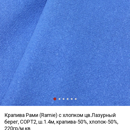
Крапива Рами (Ramie) с хлопком цв.Лазурный
берег, СОРТ2, ш.1.4м, крапива-50%, хлопок-50%,
220гр/м.кв