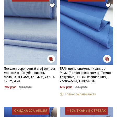
Полулен сорочечный с эффектом
БРАК (цена снижена) Крапива
мятости цв.Голубая сирень
Рами (Ramie) с хлопком цв.Темно-
меланж, ш.1.45м, лен-47%, хл-53%,
лазурный, ш.1.4м, крапива-50%,
120гр/м.кв
хлопок-50%, 180гр/м.кв
792 руб.
990 руб.
632 руб.
790 руб.
Только онлайн-заказ
СКИДКА 20% АКЦИЯ
- 30% ТКАНЬ В ОТРЕЗАХ