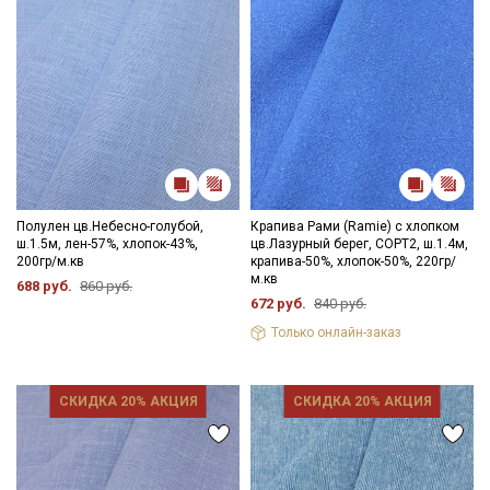
Полулен цв.Небесно-голубой,
Крапива Рами (Ramie) с хлопком
ш.1.5м, лен-57%, хлопок-43%,
цв.Лазурный берег, СОРТ2, ш.1.4м,
200гр/м.кв
крапива-50%, хлопок-50%, 220гр/
м.кв
688 руб.
860 руб.
672 руб.
840 руб.
Только онлайн-заказ
СКИДКА 20% АКЦИЯ
СКИДКА 20% АКЦИЯ