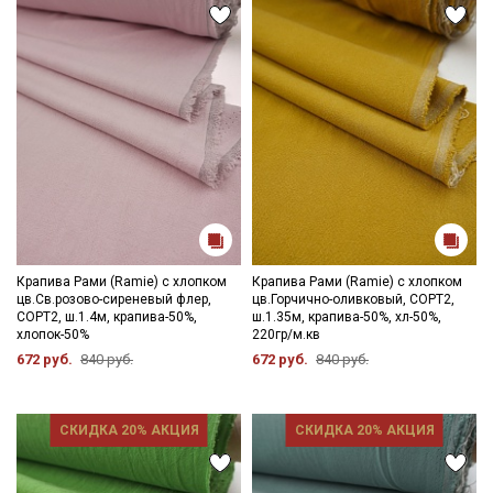
Крапива Рами (Ramie) с хлопком
Крапива Рами (Ramie) с хлопком
цв.Св.розово-сиреневый флер,
цв.Горчично-оливковый, СОРТ2,
СОРТ2, ш.1.4м, крапива-50%,
ш.1.35м, крапива-50%, хл-50%,
хлопок-50%
220гр/м.кв
672 руб.
840 руб.
672 руб.
840 руб.
СКИДКА 20% АКЦИЯ
СКИДКА 20% АКЦИЯ