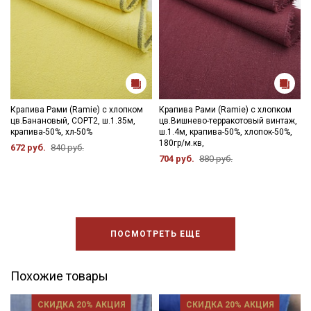
Ознакомлен(а) с
Политикой обработки персональных
данных
и даю
Согласие на обработку персональных
данных
Даю
Согласие на получение рекламных и
информационных рассылок
Крапива Рами (Ramie) с хлопком
Крапива Рами (Ramie) с хлопком
цв.Банановый, СОРТ2, ш.1.35м,
цв.Вишнево-терракотовый винтаж,
крапива-50%, хл-50%
ш.1.4м, крапива-50%, хлопок-50%,
180гр/м.кв,
672 руб.
840 руб.
704 руб.
880 руб.
ПОСМОТРЕТЬ ЕЩЕ
Похожие товары
СКИДКА 20% АКЦИЯ
СКИДКА 20% АКЦИЯ