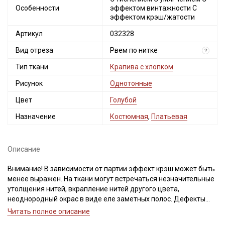
Особенности
эффектом винтажности С
эффектом крэш/жатости
Артикул
032328
Вид отреза
Рвем по нитке
?
Тип ткани
Крапива с хлопком
Рисунок
Однотонные
Цвет
Голубой
Назначение
Костюмная
,
Платьевая
Описание
Внимание! В зависимости от партии эффект крэш может быть
менее выражен. На ткани могут встречаться незначительные
утолщения нитей, вкрапление нитей другого цвета,
неоднородный окрас в виде еле заметных полос. Дефекты
вдоль кромки на расстоянии до 5см от края браком не
Читать полное описание
являются. Ширина ткани ±2см.