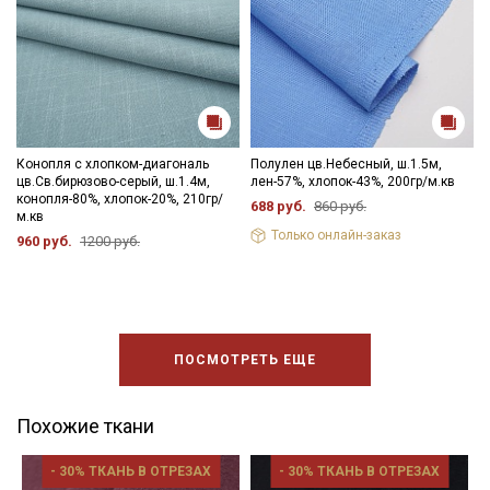
Конопля с хлопком-диагональ
Полулен цв.Небесный, ш.1.5м,
цв.Св.бирюзово-серый, ш.1.4м,
лен-57%, хлопок-43%, 200гр/м.кв
конопля-80%, хлопок-20%, 210гр/
688 руб.
860 руб.
м.кв
Только онлайн-заказ
960 руб.
1200 руб.
ПОСМОТРЕТЬ ЕЩЕ
Похожие ткани
- 30% ТКАНЬ В ОТРЕЗАХ
- 30% ТКАНЬ В ОТРЕЗАХ