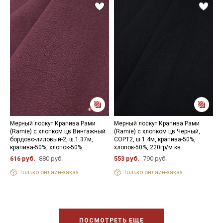
Мерный лоскут Крапива Рами
Мерный лоскут Крапива Рами
К
(Ramie) с хлопком цв.Винтажный
(Ramie) с хлопком цв.Черный,
ц
бордово-лиловый-2, ш.1.37м,
СОРТ2, ш.1.4м, крапива-50%,
С
крапива-50%, хлопок-50%
хлопок-50%, 220гр/м.кв
х
616 руб.
880 руб.
553 руб.
790 руб.
6
Только онлайн-заказ
Только онлайн-заказ
ПОСМОТРЕТЬ ЕЩЕ