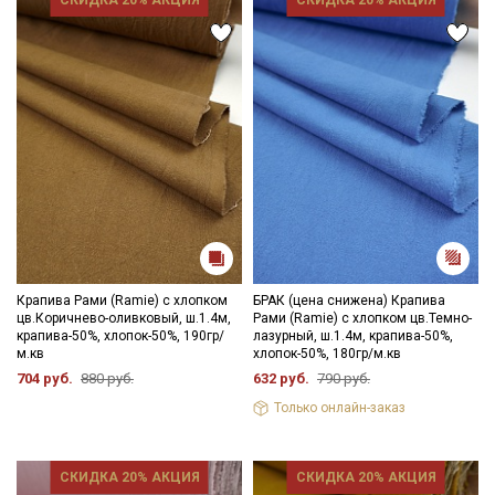
Крапива Рами (Ramie) с хлопком
БРАК (цена снижена) Крапива
цв.Коричнево-оливковый, ш.1.4м,
Рами (Ramie) с хлопком цв.Темно-
крапива-50%, хлопок-50%, 190гр/
лазурный, ш.1.4м, крапива-50%,
м.кв
хлопок-50%, 180гр/м.кв
704 руб.
880 руб.
632 руб.
790 руб.
Только онлайн-заказ
СКИДКА 20% АКЦИЯ
СКИДКА 20% АКЦИЯ