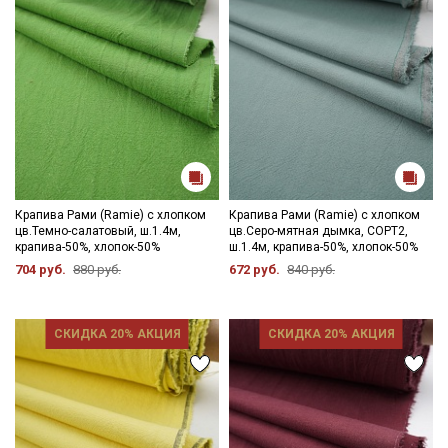
Секретная рассылка от Купава
Крапива Рами (Ramie) с хлопком
Крапива Рами (Ramie) с хлопком
Мы публикуем здесь дополнительные
цв.Темно-салатовый, ш.1.4м,
цв.Серо-мятная дымка, СОРТ2,
промокоды и скидки до 30% на узкие
крапива-50%, хлопок-50%
ш.1.4м, крапива-50%, хлопок-50%
категории тканей
704 руб.
880 руб.
672 руб.
840 руб.
Электронная почта
СКИДКА 20% АКЦИЯ
СКИДКА 20% АКЦИЯ
Подписаться