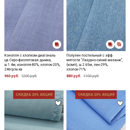
Конопля с хлопком-диагональ
Полулен постельный с эфф.
цв.Серо-фиолетовая дымка,
мятости "Лазурно-синий меланж",
ш.1.4м, конопля-80%, хлопок-20%,
(комп), ш.2.65м, лен-29%,
246гр/м.кв
хлопок-71%
960 руб.
1200 руб.
880 руб.
1100 руб.
СКИДКА 20% АКЦИЯ
СКИДКА 20% АКЦИЯ