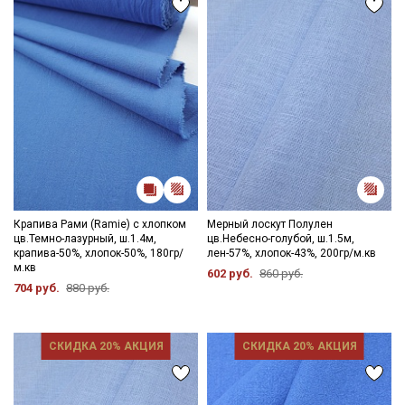
Крапива Рами (Ramie) с хлопком
Мерный лоскут Полулен
цв.Темно-лазурный, ш.1.4м,
цв.Небесно-голубой, ш.1.5м,
крапива-50%, хлопок-50%, 180гр/
лен-57%, хлопок-43%, 200гр/м.кв
м.кв
602 руб.
860 руб.
704 руб.
880 руб.
СКИДКА 20% АКЦИЯ
СКИДКА 20% АКЦИЯ