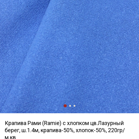
Крапива Рами (Ramie) с хлопком цв.Лазурный
берег, ш.1.4м, крапива-50%, хлопок-50%, 220гр/
м.кв