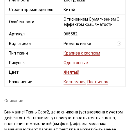
Плотность
280 гр/м.кв
Страна производитель
Китай
С тиснением С умягчением С
Особенности
эффектом крэш/жатости
Артикул
065582
Вид отреза
Рвем по нитке
?
Тип ткани
Крапива с хлопком
Рисунок
Однотонные
Цвет
Желтый
Назначение
Костюмная
,
Платьевая
Описание
Внимание! Ткань Сорт2, цена снижена (установлена с учетом
дефектов). На ткани могут присутствовать желтые пятна,
вплетение темных нитей (см.фото), эффект меланжа.
В зависимости от партии эффект крэш может быть менее