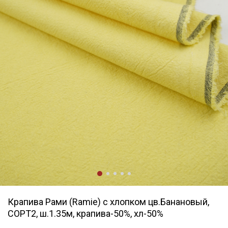
Крапива Рами (Ramie) с хлопком цв.Банановый,
СОРТ2, ш.1.35м, крапива-50%, хл-50%