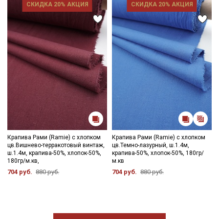
СКИДКА 20% АКЦИЯ
СКИДКА 20% АКЦИЯ
Крапива Рами (Ramie) с хлопком
Крапива Рами (Ramie) с хлопком
цв.Вишнево-терракотовый винтаж,
цв.Темно-лазурный, ш.1.4м,
ш.1.4м, крапива-50%, хлопок-50%,
крапива-50%, хлопок-50%, 180гр/
180гр/м.кв,
м.кв
704 руб.
880 руб.
704 руб.
880 руб.