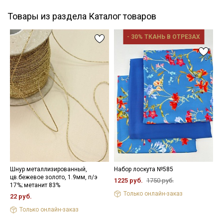
Товары из раздела Каталог товаров
- 30% ТКАНЬ В ОТРЕЗАХ
Шнур металлизированный,
Набор лоскута №585
Ш
цв.бежевое золото, 1.9мм, п/э
ц
1225 руб.
1750 руб.
17%; метанит 83%
ш
Только онлайн-заказ
22 руб.
3
Только онлайн-заказ