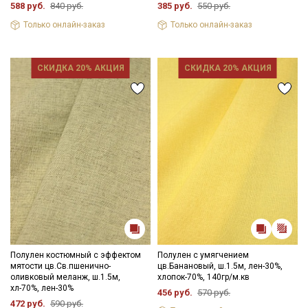
588 руб.
840 руб.
385 руб.
550 руб.
Только онлайн-заказ
Только онлайн-заказ
СКИДКА 20% АКЦИЯ
СКИДКА 20% АКЦИЯ
Полулен костюмный с эффектом
Полулен с умягчением
мятости цв.Св.пшенично-
цв.Банановый, ш.1.5м, лен-30%,
оливковый меланж, ш.1.5м,
хлопок-70%, 140гр/м.кв
хл-70%, лен-30%
456 руб.
570 руб.
472 руб.
590 руб.