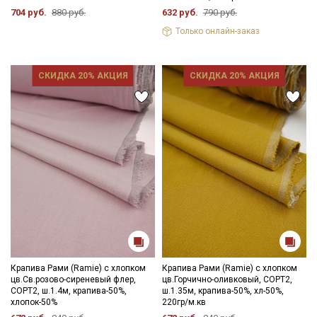
704 руб.
880 руб.
632 руб.
790 руб.
Только онлайн-заказ
СКИДКА 20% АКЦИЯ
СКИДКА 20% АКЦИЯ
Крапива Рами (Ramie) с хлопком
Крапива Рами (Ramie) с хлопком
цв.Св.розово-сиреневый флер,
цв.Горчично-оливковый, СОРТ2,
Секретная рассылка от Купава
СОРТ2, ш.1.4м, крапива-50%,
ш.1.35м, крапива-50%, хл-50%,
хлопок-50%
220гр/м.кв