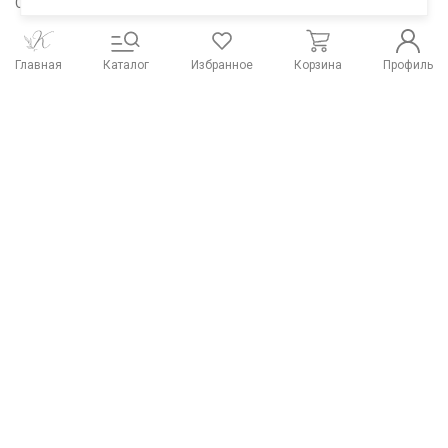
Сохраните себе в соцсети
Главная
Каталог
Избранное
Корзина
Профиль
Распродажа тканей
Работы из наших тканей
Отзывы о нас
Наши контакты
Система скидок
Способы оплаты и
Доставка и оплата
реквизиты
Типы тканей
Розничный магазин Купава
г. Киров, ул. Ленина, 79а
Посмотреть на карте
Построить маршрут
+7 (800) 533-75-43
Подписаться на рассылку
© «Купава», 2015-2026
Информация на сайте не является публичной