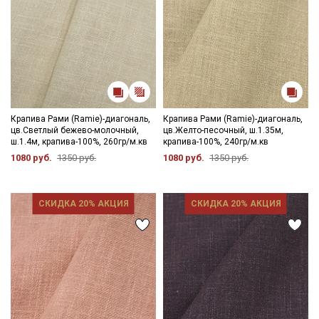
Секретная рассылка от Купава
Мы публикуем здесь дополнительные
промокоды и скидки до 30% на узкие
категории тканей
Крапива Рами (Ramie)-диагональ,
Крапива Рами (Ramie)-диагональ,
цв.Светлый бежево-молочный,
цв.Желто-песочный, ш.1.35м,
ш.1.4м, крапива-100%, 260гр/м.кв
крапива-100%, 240гр/м.кв
Электронная почта
1080 руб.
1350 руб.
1080 руб.
1350 руб.
СКИДКА 20% АКЦИЯ
СКИДКА 20% АКЦИЯ
Подписаться
Ознакомлен(а) с
Политикой обработки персональных
данных
и даю
Согласие на обработку персональных
данных
Даю
Согласие на получение рекламных и