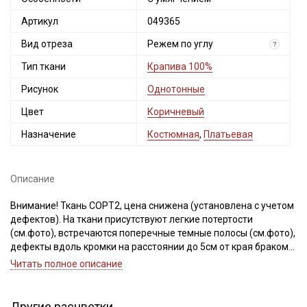
Артикул
049365
Вид отреза
Режем по углу
?
Тип ткани
Крапива 100%
Рисунок
Однотонные
Цвет
Коричневый
Назначение
Костюмная
,
Платьевая
Описание
Внимание! Ткань СОРТ2, цена снижена (установлена с учетом
дефектов). На ткани присутствуют легкие потертости
(см.фото), встречаются поперечные темные полосы (см.фото),
дефекты вдоль кромки на расстоянии до 5см от края браком
не являются. Ширина ткани ±2см. Ткань при продаже режем
Читать полное описание
по углу (при таком способе отреза, угол между утком и
долевой нитью не всегда сохраняется). Просим учитывать это
при заказе.
Другие расцветки