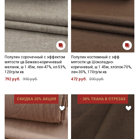
Полулен сорочечный с эффектом
Полулен костюмный с эфф.
мятости цв.Бежево-коричневый
мятости цв.Шоколадно-
меланж, ш.1.45м, лен-47%, хл-53%,
коричневый, ш.1.45м, хлопок-70%,
120гр/м.кв
лен-30%, 170гр/м.кв
792 руб.
990 руб.
472 руб.
590 руб.
СКИДКА 20% АКЦИЯ
- 30% ТКАНЬ В ОТРЕЗАХ