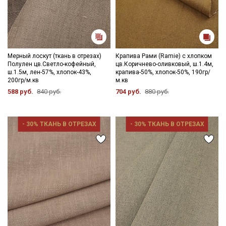
Мерный лоскут (ткань в отрезах)
Крапива Рами (Ramie) с хлопком
Полулен цв.Светло-кофейный,
цв.Коричнево-оливковый, ш.1.4м,
ш.1.5м, лен-57%, хлопок-43%,
крапива-50%, хлопок-50%, 190гр/
200гр/м.кв
м.кв
588 руб.
840 руб.
704 руб.
880 руб.
- 30% ТКАНЬ В ОТРЕЗАХ
- 30% ТКАНЬ В ОТРЕЗАХ