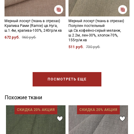
Мерный лоскут (ткань в отрезах)
Мерный лоскут (ткань в отрезах)
Крапива Рами (Ramie) цв.Нуга,
Полулен постельный
ш.1.4м, крапива-100%, 240гр/м.кв
цв.Св.кофейно-серый меланж,
ш.2.2м, лен-30%, хлопок-70%,
672 руб.
960 руб.
155гр/м.кв
511 руб.
730 руб.
ПОСМОТРЕТЬ ЕЩЕ
Похожие ткани
СКИДКА 20% АКЦИЯ
СКИДКА 20% АКЦИЯ