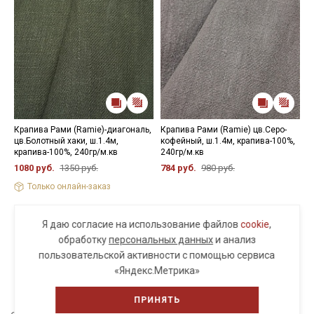
Крапива Рами (Ramie)-диагональ,
Крапива Рами (Ramie) цв.Серо-
К
цв.Болотный хаки, ш.1.4м,
кофейный, ш.1.4м, крапива-100%,
ц
крапива-100%, 240гр/м.кв
240гр/м.кв
2
1080 руб.
1350 руб.
784 руб.
980 руб.
1
Только онлайн-заказ
Я даю согласие на использование файлов
cookie
,
обработку
персональных данных
и анализ
пользовательской активности с помощью сервиса
ПОСМОТРЕТЬ ЕЩЕ
«Яндекс.Метрика»
ПРИНЯТЬ