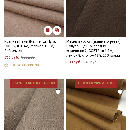
Крапива Рами (Ramie) цв.Нуга,
Мерный лоскут (ткань в отрезах)
СОРТ2, ш.1.4м, крапива-100%,
Полулен цв.Шоколадно-
240гр/м.кв
коричневый, СОРТ2, ш.1.5м,
лен-57%, хлопок-43%, 200гр/м.кв
760 руб.
950 руб.
588 руб.
840 руб.
Только онлайн-заказ
- 30% ТКАНЬ В ОТРЕЗАХ
СКИДКА 20% АКЦИЯ