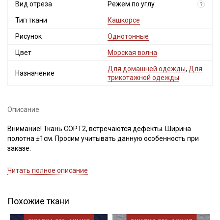
Вид отреза
Мы публикуем здесь дополнительные
Режем по углу
?
промокоды и скидки до 30% на узкие
Тип ткани
Кашкорсе
категории тканей
Рисунок
Однотонные
Электронная почта
Цвет
Морская волна
Для домашней одежды
,
Для
Назначение
трикотажной одежды
Подписаться
Описание
Ознакомлен(а) с
Политикой обработки персональных
Внимание! Ткань СОРТ2, встречаются дефекты. Ширина
данных
и даю
Согласие на обработку персональных
полотна ±1см. Просим учитывать данную особенность при
данных
заказе.
Даю
Согласие на получение рекламных и
информационных рассылок
Кашкорсе (без начеса) - это трикотажное полотно с
Читать полное описание
выработкой в крупную резинку, похожую на классическую
«английскую резинку», если рассмотреть полотно, можно
увидеть переплетение изнаночных и лицевых петель, что
Похожие ткани
определяет его высокую эластичность. Оно производится на
основе хлопчатобумажного сырья с добавкой лайкры и