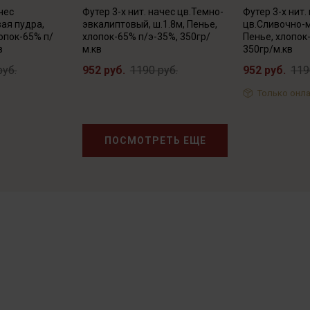
ачес
Футер 3-х нит. начес цв.Темно-
Футер 3-х нит.
ая пудра,
эвкалиптовый, ш.1.8м, Пенье,
цв.Сливочно-м
лопок-65% п/
хлопок-65% п/э-35%, 350гр/
Пенье, хлопок
в
м.кв
350гр/м.кв
руб.
952 руб.
1190 руб.
952 руб.
119
Только онла
ПОСМОТРЕТЬ ЕЩЕ