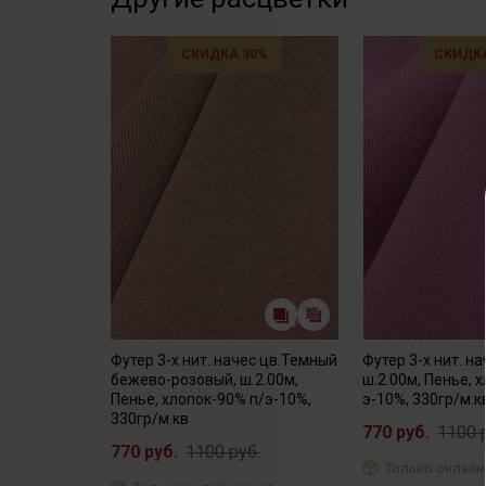
СКИДКА 30%
СКИДКА
Футер 3-х нит. начес цв.Темный
Футер 3-х нит. на
бежево-розовый, ш.2.00м,
ш.2.00м, Пенье, 
Пенье, хлопок-90% п/э-10%,
э-10%, 330гр/м.к
330гр/м.кв
770 руб.
1100 
770 руб.
1100 руб.
Только онлайн