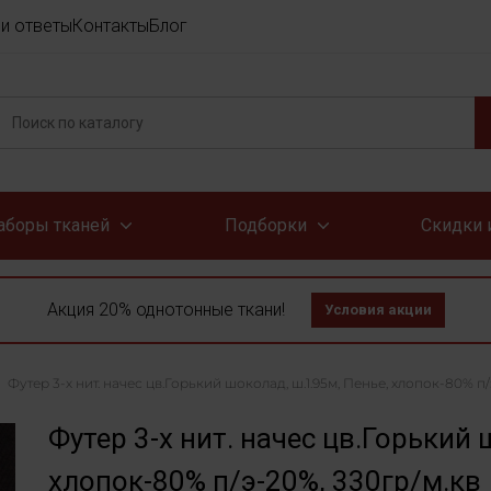
и ответы
Контакты
Блог
аборы тканей
Подборки
Скидки 
Акция 20% однотонные ткани!
Условия акции
Футер 3-х нит. начес цв.Горький шоколад, ш.1.95м, Пенье, хлопок-80% п/
Футер 3-х нит. начес цв.Горький 
хлопок-80% п/э-20%, 330гр/м.кв