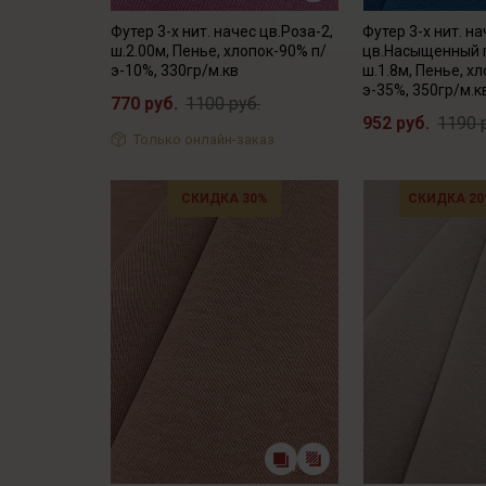
Футер 3-х нит. начес цв.Роза-2,
Футер 3-х нит. н
ш.2.00м, Пенье, хлопок-90% п/
цв.Насыщенный 
э-10%, 330гр/м.кв
ш.1.8м, Пенье, х
э-35%, 350гр/м.к
770 руб.
1100 руб.
952 руб.
1190 
Только онлайн-заказ
СКИДКА 30%
СКИДКА 20