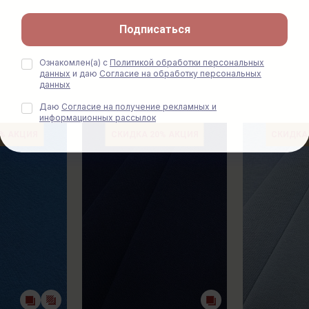
Подписаться
Ознакомлен(а) с
Политикой обработки персональных
данных
и даю
Согласие на обработку персональных
данных
Даю
Согласие на получение рекламных и
информационных рассылок
% АКЦИЯ
СКИДКА 20% АКЦИЯ
СКИДКА