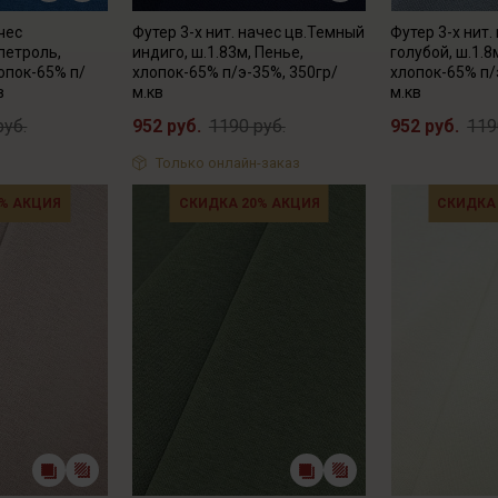
ачес
Футер 3-х нит. начес цв.Темный
Футер 3-х нит.
петроль,
индиго, ш.1.83м, Пенье,
голубой, ш.1.8
лопок-65% п/
хлопок-65% п/э-35%, 350гр/
хлопок-65% п/
в
м.кв
м.кв
руб.
952 руб.
1190 руб.
952 руб.
119
Только онлайн-заказ
% АКЦИЯ
СКИДКА 20% АКЦИЯ
СКИДКА