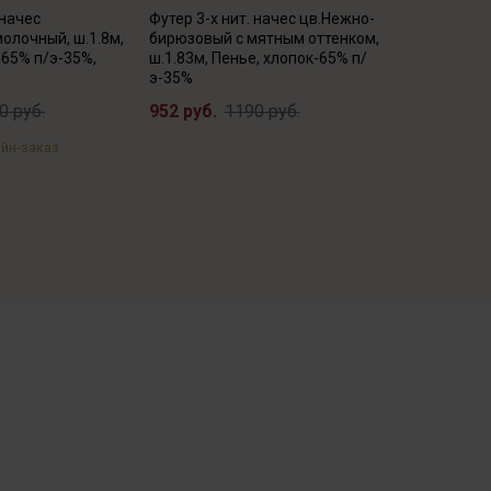
 начес
Футер 3-х нит. начес цв.Нежно-
олочный, ш.1.8м,
бирюзовый с мятным оттенком,
-65% п/э-35%,
ш.1.83м, Пенье, хлопок-65% п/
э-35%
0 руб.
952 руб.
1190 руб.
йн-заказ