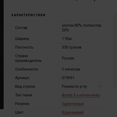
ХАРАКТЕРИСТИКИ
хлопок 80%; полиэстер
Состав
20%
Ширина
1.95м
Плотность
330 гр/м.кв
Страна
Россия
производитель
Особенности
С начесом
Артикул
019691
Вид отреза
Режем по углу
?
Тип ткани
Футер 3-х нитка начес
Рисунок
Однотонные
Цвет
Коричневый