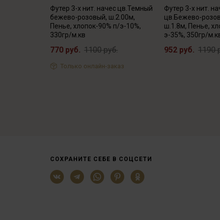
Футер 3-х нит. начес цв.Темный
Футер 3-х нит. н
бежево-розовый, ш.2.00м,
цв.Бежево-розов
Пенье, хлопок-90% п/э-10%,
ш.1.8м, Пенье, х
330гр/м.кв
э-35%, 350гр/м.к
770 руб.
1100 руб.
952 руб.
1190 
Только онлайн-заказ
СОХРАНИТЕ СЕБЕ В СОЦСЕТИ