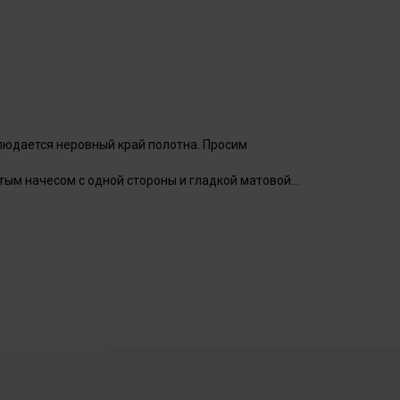
людается неровный край полотна. Просим
тым начесом с одной стороны и гладкой матовой
самых "уютных" материалов, футер, является
и протяжками – нити образуют петли, которые
ично растягиваться.
ия позволяет воздуху свободно циркулировать. В
для здоровья.
ит, что во время активного движения вся влага,
ся тканью.
 он изготавливается из хлопка. Благодаря этому,