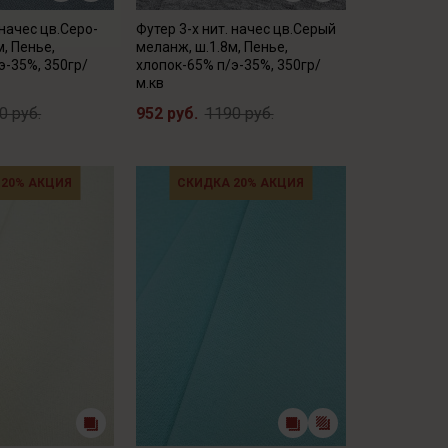
 начес цв.Серо-
Футер 3-х нит. начес цв.Серый
м, Пенье,
меланж, ш.1.8м, Пенье,
э-35%, 350гр/
хлопок-65% п/э-35%, 350гр/
м.кв
0 руб.
952 руб.
1190 руб.
 20% АКЦИЯ
СКИДКА 20% АКЦИЯ