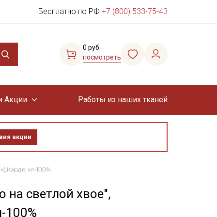
Бесплатно по РФ
+7 (800) 533-75-43
0 руб.
посмотреть
и Акции
Работы из наших тканей
вия акции
ок),Карде, хл-100%
о на светлой хвое",
л-100%