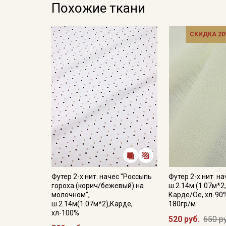
Похожие ткани
СКИДКА 20
Футер 2-х нит. начес "Россыпь
Футер 2-х нит. н
гороха (корич/бежевый) на
ш.2.14м (1.07м*2,
молочном",
Карде/Ое, хл-90%
ш.2.14м(1.07м*2),Карде,
180гр/м
хл-100%
520 руб.
650 р