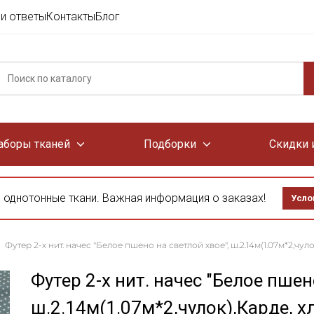
и ответы
Контакты
Блог
аборы тканей
Подборки
Скидки 
 однотонные ткани. Важная информация о заказах!
Усло
Футер 2-х нит. начес "Белое пшено на светлой хвое", ш.2.14м(1.07м*2,чул
Футер 2-х нит. начес "Белое пшен
ш.2.14м(1.07м*2,чулок),Карде, х