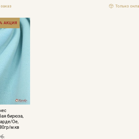
домашняя одежда, наряды на каждый день для детей и взрос
-заказ
Только онла
Цветопередача может отличаться от оригинального цвета т
% АКЦИЯ
ачес
бая бирюза,
Карде/Ое,
80гр/м.кв
уб.