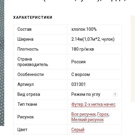
ХАРАКТЕРИСТИКИ
Состав
хлопок 100%
Ширина
2.14м(1,07м*2, чулок)
Плотность
180 гр/м.кв
Страна
Россия
производитель
Особенности
С ворсом
Артикул
031301
Вид отреза
Режем по углу
?
Тип ткани
Футер 2-х нитка начес
Все рисунки
,
Горох
,
Рисунок
Мелкий рисунок
Цвет
Серый