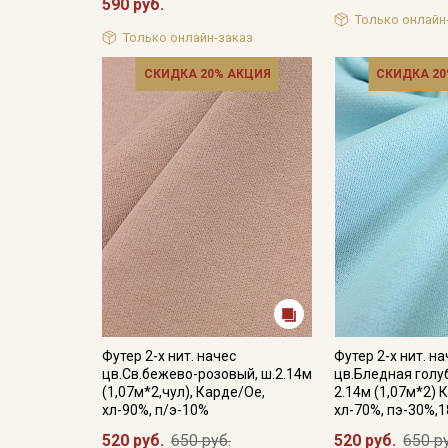
590 руб.
Только онлайн
Только онлайн-заказ
СКИДКА 20% АКЦИЯ
СКИДКА 20
Футер 2-х нит. начес
Футер 2-х нит. н
цв.Св.бежево-розовый, ш.2.14м
цв.Бледная голу
(1,07м*2,чул), Карде/Ое,
2.14м (1,07м*2) 
хл-90%, п/э-10%
хл-70%, пэ-30%,1
520 руб.
650 руб.
520 руб.
650 р