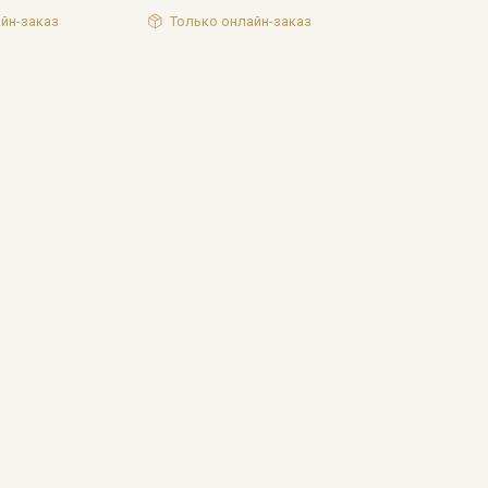
лых (платья, брюки, толстовки и пр.)
йн-заказ
Только онлайн-заказ
кани в зависимости от настроек вашего монитора.