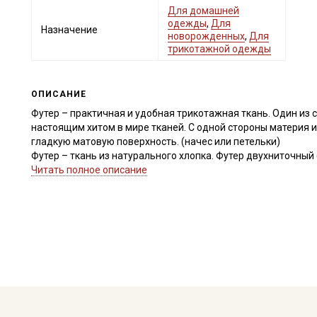
Для домашней
одежды
,
Для
Назначение
новорожденных
,
Для
трикотажной одежды
ОПИСАНИЕ
Футер – практичная и удобная трикотажная ткань. Один из 
настоящим хитом в мире тканей. С одной стороны материя и
гладкую матовую поверхность. (начес или петельки)
Футер – ткань из натурального хлопка. Футер двухниточный 
Материал не ткут, а именно переплетают, вяжут петельным
Читать полное описание
надежно скрепляются между собой, но при этом могут эласт
Волокна начеса бывают короткие и длинные, что определяет
также может быть различной – 170-350 г/м. Ткань дает уса
Достоинства:
Воздухопроницаемость – строение волокон и способ плетен
Секретная рассылка от
одежде из футера не будет душно.
Гигиеничность – материал антибактериальный, безопасный 
Купава
Гигроскопичность – футер хорошо впитывает воду. Это знач
которая скапливается на коже, будет комфортно поглощать