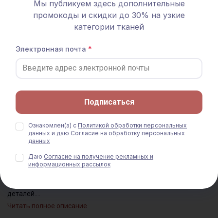
Состав
полиэстер 100%
Мы публикуем здесь дополнительные
промокоды и скидки до 30% на узкие
Ширина
1.5м
категории тканей
Плотность
30 гр/м.кв
Электронная почта
Страна производитель
Китай
Артикул
008013
Вид отреза
Режем по углу
?
Тип ткани
Клеевая
Подписаться
Цвет
Белый
Ознакомлен(а) с
Политикой обработки персональных
данных
и даю
Согласие на обработку персональных
данных
Описание
Даю
Согласие на получение рекламных и
информационных рассылок
Нетканый прокладочный материал, используемый при пошиве
одежды для усиления деталей кроя. Он позволяет повысить
прочность и износостойкость изделия, избежать деформации
деталей.
Цветопередача может отличаться от оригинального цвета в
Читать полное описание
зависимости от настроек вашего монитора и в зависимости от