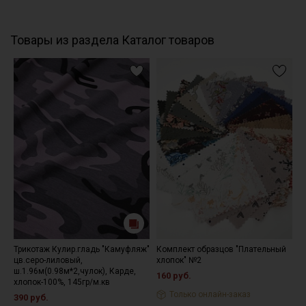
партии тон флизелина может отличаться.
Товары из раздела Каталог товаров
Трикотаж Кулир.гладь "Камуфляж"
Комплект образцов "Плательный
Ф
цв.серо-лиловый,
хлопок" №2
"
ш.1.96м(0.98м*2,чулок), Карде,
в
160 руб.
хлопок-100%, 145гр/м.кв
1
Только онлайн-заказ
390 руб.
7