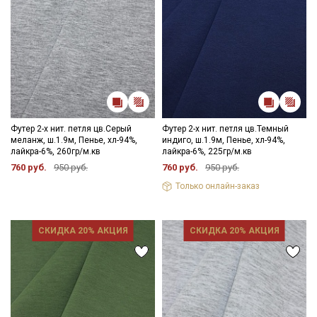
Футер 2-х нит. петля цв.Серый
Футер 2-х нит. петля цв.Темный
меланж, ш.1.9м, Пенье, хл-94%,
индиго, ш.1.9м, Пенье, хл-94%,
лайкра-6%, 260гр/м.кв
лайкра-6%, 225гр/м.кв
760 руб.
950 руб.
760 руб.
950 руб.
Секретная рассылка от Купава
Только онлайн-заказ
Мы публикуем здесь дополнительные
промокоды и скидки до 30% на узкие
СКИДКА 20% АКЦИЯ
СКИДКА 20% АКЦИЯ
категории тканей
Электронная почта