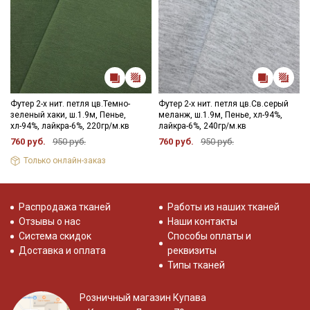
Подписаться
Ознакомлен(а) с
Политикой обработки персональных
данных
и даю
Согласие на обработку персональных
данных
Футер 2-х нит. петля цв.Темно-
Футер 2-х нит. петля цв.Св.серый
Даю
Согласие на получение рекламных и
зеленый хаки, ш.1.9м, Пенье,
меланж, ш.1.9м, Пенье, хл-94%,
информационных рассылок
хл-94%, лайкра-6%, 220гр/м.кв
лайкра-6%, 240гр/м.кв
760 руб.
950 руб.
760 руб.
950 руб.
Только онлайн-заказ
Распродажа тканей
Работы из наших тканей
Отзывы о нас
Наши контакты
Система скидок
Способы оплаты и
Доставка и оплата
реквизиты
Типы тканей
Розничный магазин Купава