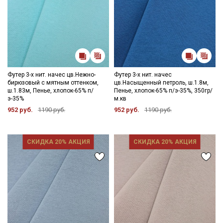
Футер 3-х нит. начес цв.Нежно-
Футер 3-х нит. начес
бирюзовый с мятным оттенком,
цв.Насыщенный петроль, ш.1.8м,
ш.1.83м, Пенье, хлопок-65% п/
Пенье, хлопок-65% п/э-35%, 350гр/
э-35%
м.кв
952 руб.
1190 руб.
952 руб.
1190 руб.
СКИДКА 20% АКЦИЯ
СКИДКА 20% АКЦИЯ
Секретная рассылка от Купава