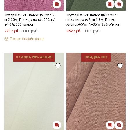
Футер 3-х нит. начес цв.Роза-2,
Футер 3-х нит. начес цв.Темно-
ш.2.00м, Пенье, хлопок-90% п/
эвкалиптовый, ш.1.8м, Пенье,
э-10%, 330гр/м.кв
хлопок-65% п/э-35%, 350гр/м.кв
770 руб.
1100 руб.
952 руб.
1190 руб.
Только онлайн-заказ
СКИДКА 20% АКЦИЯ
СКИДКА 30%