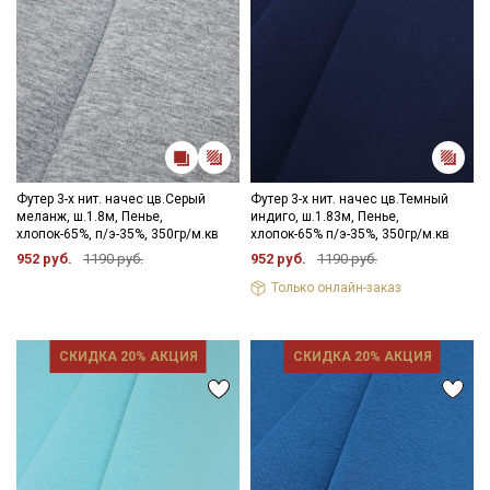
Футер 3-х нит. начес цв.Серый
Футер 3-х нит. начес цв.Темный
меланж, ш.1.8м, Пенье,
индиго, ш.1.83м, Пенье,
хлопок-65%, п/э-35%, 350гр/м.кв
хлопок-65% п/э-35%, 350гр/м.кв
952 руб.
1190 руб.
952 руб.
1190 руб.
Только онлайн-заказ
СКИДКА 20% АКЦИЯ
СКИДКА 20% АКЦИЯ