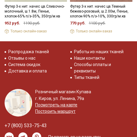
Футер 3-х нит. начес цв.Сливочно-
Футер 3-х нит. начес цв.Темный
молочный, ш.1.8м, Пенье,
бежево-розовый, ш.2.00м, Пенье,
хлопок-65% п/э-35%, 350гр/м.кв
хлопок-90% п/э-10%, 330гр/м.кв
952 руб.
1190 руб.
770 руб.
1100 руб.
Только онлайн-заказ
Только онлайн-заказ
Распродажа тканей
Работы из наших тканей
Отзывы о нас
Наши контакты
Система скидок
Способы оплаты и
Доставка и оплата
реквизиты
Типы тканей
Розничный магазин Купава
г. Киров, ул. Ленина, 79а
Посмотреть на карте
Построить маршрут
+7 (800) 533-75-43
Подписаться на рассылку