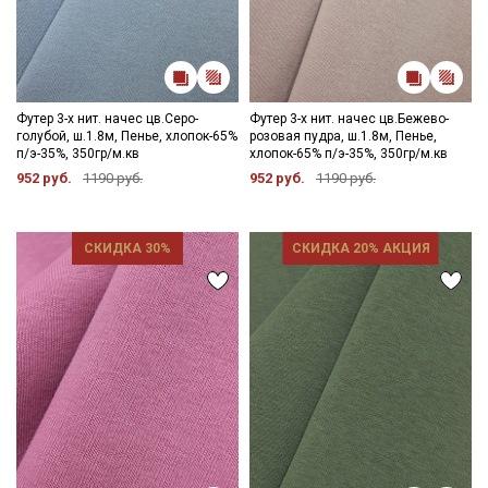
Мы публикуем здесь дополнительные
промокоды и скидки до 30% на узкие
категории тканей
Электронная почта
Футер 3-х нит. начес цв.Серо-
Футер 3-х нит. начес цв.Бежево-
голубой, ш.1.8м, Пенье, хлопок-65%
розовая пудра, ш.1.8м, Пенье,
п/э-35%, 350гр/м.кв
хлопок-65% п/э-35%, 350гр/м.кв
952 руб.
1190 руб.
952 руб.
1190 руб.
Подписаться
СКИДКА 30%
СКИДКА 20% АКЦИЯ
Ознакомлен(а) с
Политикой обработки персональных
данных
и даю
Согласие на обработку персональных
данных
Даю
Согласие на получение рекламных и
информационных рассылок