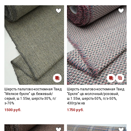
Подписаться
Ознакомлен(а) с
Политикой обработки персональных
данных
и даю
Согласие на обработку персональных
данных
Даю
Согласие на получение рекламных и
информационных рассылок
Шерсть пальтово-костюмная Твид
Шерсть пальтово-костюмная Твид
"Мелкое букле" цв.бежевый/
"Букле" цв.молочный/розовый,
серый, ш.1.55м, шерсть-30%, п/
ш.1.55м, шерсть-50%, п/э-50%,
э-70%
430гр/м.кв
1500 руб.
1750 руб.