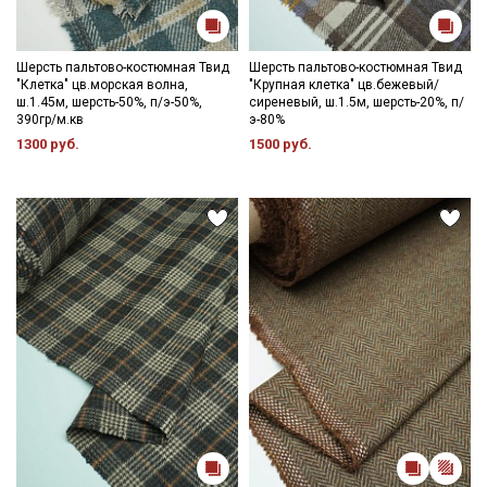
Шерсть пальтово-костюмная Твид
Шерсть пальтово-костюмная Твид
"Клетка" цв.морская волна,
"Крупная клетка" цв.бежевый/
ш.1.45м, шерсть-50%, п/э-50%,
сиреневый, ш.1.5м, шерсть-20%, п/
390гр/м.кв
э-80%
1300 руб.
1500 руб.