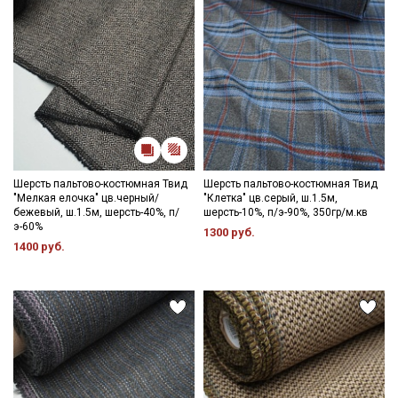
Шерсть пальтово-костюмная Твид
Шерсть пальтово-костюмная Твид
"Мелкая елочка" цв.черный/
"Клетка" цв.серый, ш.1.5м,
бежевый, ш.1.5м, шерсть-40%, п/
шерсть-10%, п/э-90%, 350гр/м.кв
э-60%
1300 руб.
1400 руб.