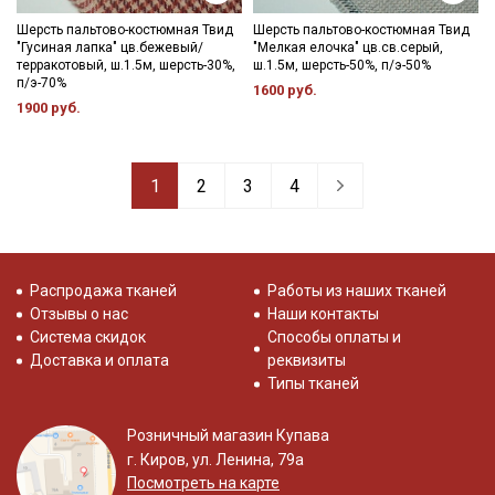
Шерсть пальтово-костюмная Твид
Шерсть пальтово-костюмная Твид
"Гусиная лапка" цв.бежевый/
"Мелкая елочка" цв.св.серый,
терракотовый, ш.1.5м, шерсть-30%,
ш.1.5м, шерсть-50%, п/э-50%
п/э-70%
1600 руб.
1900 руб.
1
2
3
4
Распродажа тканей
Работы из наших тканей
Отзывы о нас
Наши контакты
Система скидок
Способы оплаты и
Доставка и оплата
реквизиты
Типы тканей
Розничный магазин Купава
г. Киров, ул. Ленина, 79а
Посмотреть на карте