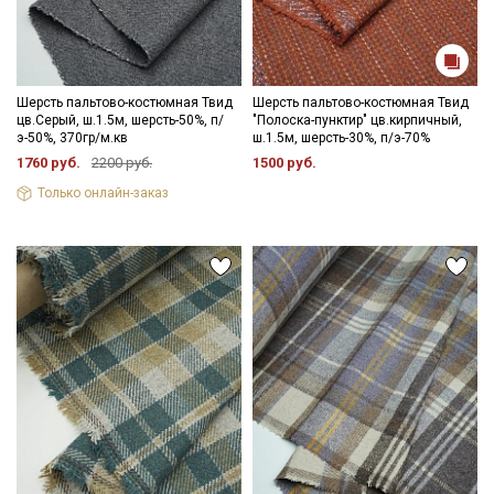
Шерсть пальтово-костюмная Твид
Шерсть пальтово-костюмная Твид
цв.Серый, ш.1.5м, шерсть-50%, п/
"Полоска-пунктир" цв.кирпичный,
э-50%, 370гр/м.кв
ш.1.5м, шерсть-30%, п/э-70%
1760 руб.
2200 руб.
1500 руб.
Только онлайн-заказ