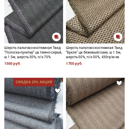
Шерсть пальтово-костюмная Твид
Шерсть пальтово-костюмная Твид
"Полоска-пунктир" цв.темно-серый,
"Букле" цв.бежевый/хаки, ш.1.5м,
ш.1.5м, шерсть-30%, п/э-70%
шерсть-50%, п/э-50%, 430гр/м.кв
1500 руб.
1750 руб.
СКИДКА 20% АКЦИЯ