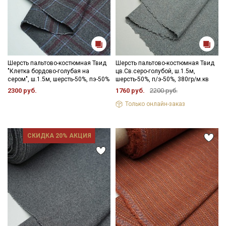
Шерсть пальтово-костюмная Твид
Шерсть пальтово-костюмная Твид
"Клетка бордово-голубая на
цв.Св.серо-голубой, ш.1.5м,
сером", ш.1.5м, шерсть-50%, пэ-50%
шерсть-50%, п/э-50%, 380гр/м.кв
2300 руб.
1760 руб.
2200 руб.
Только онлайн-заказ
СКИДКА 20% АКЦИЯ