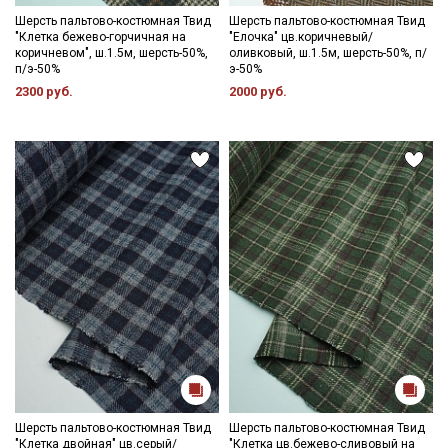
Шерсть пальтово-костюмная Твид
Шерсть пальтово-костюмная Твид
"Клетка бежево-горчичная на
"Елочка" цв.коричневый/
коричневом", ш.1.5м, шерсть-50%,
оливковый, ш.1.5м, шерсть-50%, п/
п/э-50%
э-50%
2300 руб.
2000 руб.
Шерсть пальтово-костюмная Твид
Шерсть пальтово-костюмная Твид
"Клетка двойная" цв.серый/
"Клетка цв.бежево-сливовый на