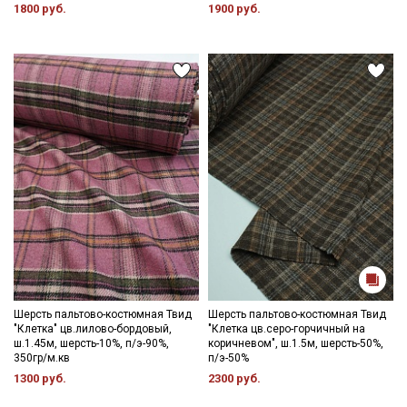
1800 руб.
1900 руб.
Секретная рассылка от Купава
Мы публикуем здесь дополнительные
промокоды и скидки до 30% на узкие
категории тканей
Шерсть пальтово-костюмная Твид
Шерсть пальтово-костюмная Твид
"Клетка" цв.лилово-бордовый,
"Клетка цв.серо-горчичный на
Электронная почта
ш.1.45м, шерсть-10%, п/э-90%,
коричневом", ш.1.5м, шерсть-50%,
350гр/м.кв
п/э-50%
1300 руб.
2300 руб.