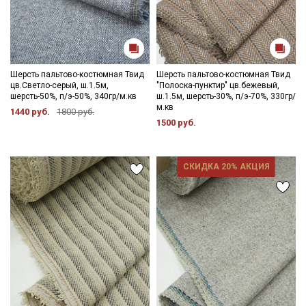
Шерсть пальтово-костюмная Твид
Шерсть пальтово-костюмная Твид
цв.Светло-серый, ш.1.5м,
"Полоска-пунктир" цв.бежевый,
шерсть-50%, п/э-50%, 340гр/м.кв
ш.1.5м, шерсть-30%, п/э-70%, 330гр/
м.кв
1440 руб.
1800 руб.
1500 руб.
СКИДКА 20% АКЦИЯ