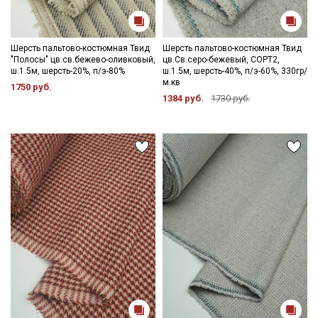
Шерсть пальтово-костюмная Твид
Шерсть пальтово-костюмная Твид
"Полосы" цв.св.бежево-оливковый,
цв.Св.серо-бежевый, СОРТ2,
ш.1.5м, шерсть-20%, п/э-80%
ш.1.5м, шерсть-40%, п/э-60%, 330гр/
м.кв
1750 руб.
1384 руб.
1730 руб.