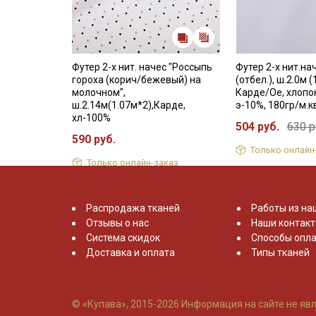
Футер 2-х нит. начес "Россыпь
Футер 2-х нит.на
гороха (корич/бежевый) на
(отбел.), ш.2.0м (
молочном",
Карде/Ое, хлопок
ш.2.14м(1.07м*2),Карде,
э-10%, 180гр/м.к
хл-100%
504 руб.
630 р
590 руб.
Только онлайн
Только онлайн-заказ
Распродажа тканей
Работы из на
Отзывы о нас
Наши контак
Система скидок
Способы опла
Доставка и оплата
Типы тканей
© «Купава», 2015-2026
Информация на сайте не явл