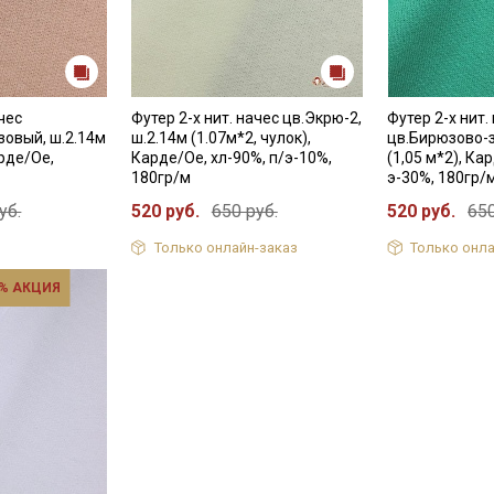
категории тканей
Электронная почта
ачес
Футер 2-х нит. начес цв.Экрю-2,
Футер 2-х нит.
зовый, ш.2.14м
ш.2.14м (1.07м*2, чулок),
цв.Бирюзово-з
арде/Ое,
Карде/Ое, хл-90%, п/э-10%,
(1,05 м*2), Ка
Подписаться
180гр/м
э-30%, 180гр/
уб.
520 руб.
650 руб.
520 руб.
650
Ознакомлен(а) с
Политикой обработки персональных
данных
и даю
Согласие на обработку персональных
Только онлайн-заказ
Только онла
данных
% АКЦИЯ
Даю
Согласие на получение рекламных и
информационных рассылок