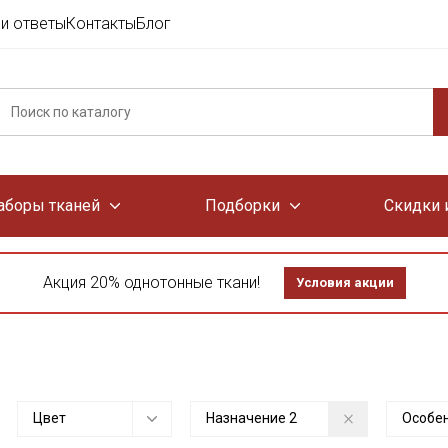
и ответы
Контакты
Блог
аборы тканей
Подборки
Скидки 
Акция 20% однотонные ткани!
Условия акции
Цвет
Назначение
2
Особе