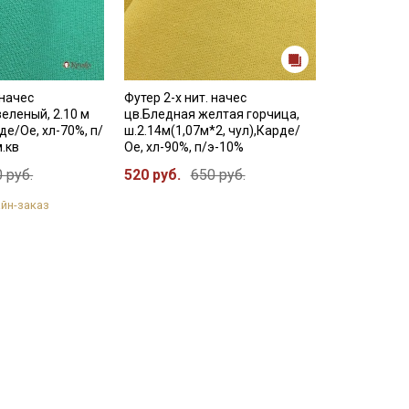
 начес
Футер 2-х нит. начес
еленый, 2.10 м
цв.Бледная желтая горчица,
рде/Ое, хл-70%, п/
ш.2.14м(1,07м*2, чул),Карде/
м.кв
Ое, хл-90%, п/э-10%
 руб.
520 руб.
650 руб.
йн-заказ