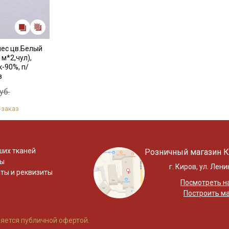
чес цв.Белый
1м*2,чул),
-90%, п/
в
уб.
-заказ
ших тканей
Розничный магазин К
ты
г. Киров, ул. Лени
ты и реквизиты
Посмотреть на
Построить м
яется публичной офертой.