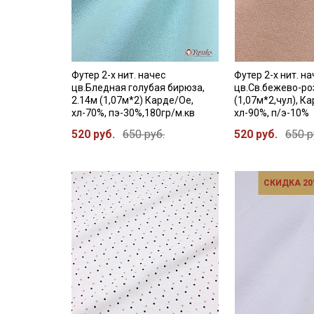
Футер 2-х нит. начес
Футер 2-х нит. н
цв.Бледная голубая бирюза,
цв.Св.бежево-ро
2.14м (1,07м*2) Карде/Ое,
(1,07м*2,чул), К
хл-70%, пэ-30%,180гр/м.кв
хл-90%, п/э-10%
520 руб.
650 руб.
520 руб.
650 р
СКИДКА 20