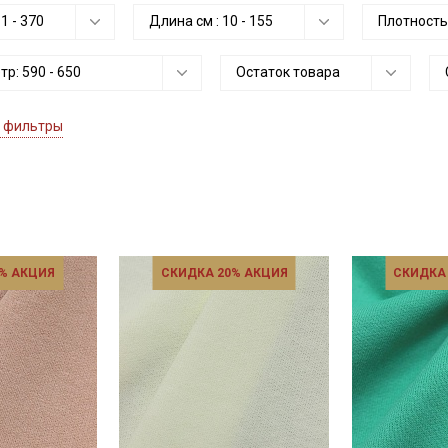
:
1
-
370
Длина см :
10
-
155
Плотность
етр:
590
-
650
Остаток товара
 фильтры
% АКЦИЯ
СКИДКА 20% АКЦИЯ
СКИДКА
Секретная рассылка от
Купава
Мы публикуем здесь дополнительные
промокоды и скидки до 30% на узкие