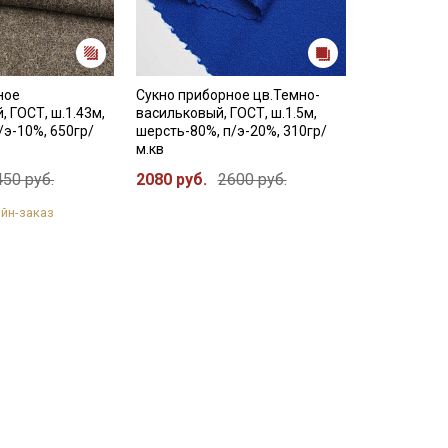
ное
Сукно приборное цв.Темно-
, ГОСТ, ш.1.43м,
васильковый, ГОСТ, ш.1.5м,
/э-10%, 650гр/
шерсть-80%, п/э-20%, 310гр/
м.кв
450 руб.
2080 руб.
2600 руб.
йн-заказ