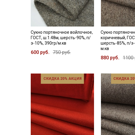
Сукно портяночное войлочное,
Сукно портяночн
ГОСТ, ш.1.48м, шерсть-90%, п/
коричневый, ГОСТ
э-10%, 390гр/м.кв
шерсть-85%, п/э-
м.кв
600 руб.
750 руб.
880 руб.
1100 
СКИДКА 20% АКЦИЯ
СКИДКА 20