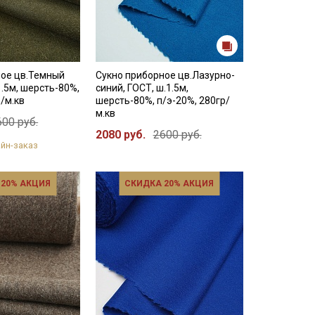
ное цв.Темный
Сукно приборное цв.Лазурно-
1.5м, шерсть-80%,
синий, ГОСТ, ш.1.5м,
р/м.кв
шерсть-80%, п/э-20%, 280гр/
м.кв
600 руб.
2080 руб.
2600 руб.
йн-заказ
 20% АКЦИЯ
СКИДКА 20% АКЦИЯ