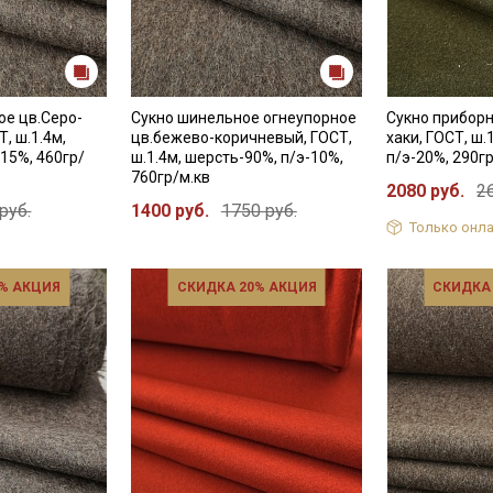
Секретная рассылка от
ое цв.Серо-
Сукно шинельное огнеупорное
Сукно прибор
Купава
, ш.1.4м,
цв.бежево-коричневый, ГОСТ,
хаки, ГОСТ, ш.
15%, 460гр/
ш.1.4м, шерсть-90%, п/э-10%,
п/э-20%, 290г
Мы публикуем здесь дополнительные
760гр/м.кв
2080 руб.
2
промокоды и скидки до 30% на узкие
руб.
1400 руб.
1750 руб.
Только онла
категории тканей
Электронная почта
% АКЦИЯ
СКИДКА 20% АКЦИЯ
СКИДКА
Подписаться
Ознакомлен(а) с
Политикой обработки персональных
данных
и даю
Согласие на обработку персональных
данных