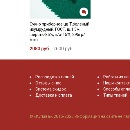
Сукно приборное цв.Т.зеленый
изумрудный, ГОСТ, ш.1.5м,
шерсть-85%, п/э-15%, 295гр/
м.кв
2080 руб.
2600 руб.
Распродажа тканей
Работы из на
Отзывы о нас
Наши контак
Система скидок
Способы опла
Доставка и оплата
Типы тканей
© «Купава», 2015-2026
Информация на сайте не явл