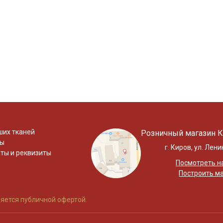
ших тканей
Розничный магазин К
ты
г. Киров, ул. Лени
ты и реквизиты
Посмотреть на
Построить м
яется публичной офертой.