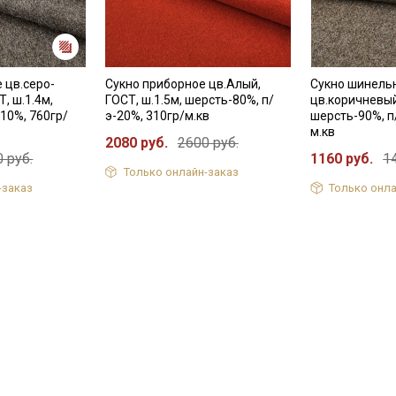
Даю
Согласие на получение рекламных и
информационных рассылок
 цв.серо-
Сукно приборное цв.Алый,
Сукно шинель
, ш.1.4м,
ГОСТ, ш.1.5м, шерсть-80%, п/
цв.коричневый
10%, 760гр/
э-20%, 310гр/м.кв
шерсть-90%, п
м.кв
2080 руб.
2600 руб.
 руб.
1160 руб.
1
Только онлайн-заказ
-заказ
Только онла