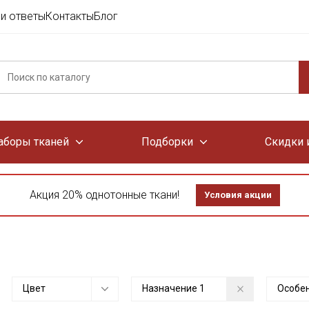
и ответы
Контакты
Блог
аборы тканей
Подборки
Скидки 
Акция 20% однотонные ткани!
Условия акции
Цвет
Назначение
1
Особе