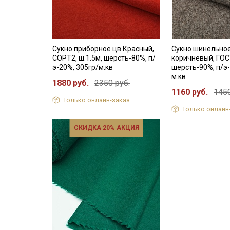
Сукно приборное цв.Красный,
Сукно шинельное
СОРТ2, ш.1.5м, шерсть-80%, п/
коричневый, ГОСТ
э-20%, 305гр/м.кв
шерсть-90%, п/э-
м.кв
1880 руб.
2350 руб.
1160 руб.
1450
Только онлайн-заказ
Только онлайн
СКИДКА 20% АКЦИЯ