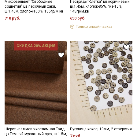
Микровельвет "Свободные
Пестрядь "Клетка" цв.коричневый,
соцветия" цв.песочный хаки,
ш.1.45м, хлопок-85%, п/э-15%,
ш.1.45м, хлопок-100%, 135гр/м.кв
145гр/м.кв
710 руб.
650 руб.
Только онлайн-заказ
СКИДКА 20% АКЦИЯ
Шерсть пальтово-костюмная Твид
Пуговица кокос, 10мм, 2 отверстия
цв.Темный мускатный орех, ш.1.5м,
7 руб.