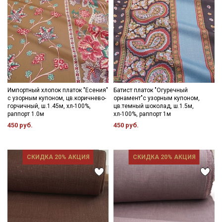
Импортный хлопок платок "Есения"
Батист платок "Огуречный
с узорным купоном, цв.коричнево-
орнамент"с узорным купоном,
горчичный, ш.1.45м, хл-100%,
цв.темный шоколад, ш.1.5м,
раппорт 1.0м
хл-100%, раппорт 1м
450 руб.
450 руб.
СКИДКА 20% АКЦИЯ
СКИДКА 20% АКЦИЯ