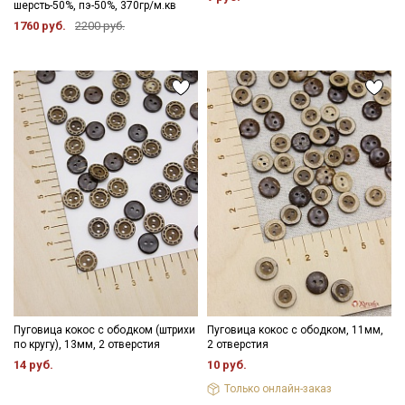
шерсть-50%, пэ-50%, 370гр/м.кв
1760 руб.
2200 руб.
Секретная рассылка от Купава
Мы публикуем здесь дополнительные
промокоды и скидки до 30% на узкие
категории тканей
Электронная почта
Пуговица кокос с ободком (штрихи
Пуговица кокос с ободком, 11мм,
по кругу), 13мм, 2 отверстия
2 отверстия
Подписаться
14 руб.
10 руб.
Только онлайн-заказ
Ознакомлен(а) с
Политикой обработки персональных