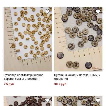
данных
и даю
Согласие на обработку персональных
данных
Даю
Согласие на получение рекламных и
информационных рассылок
Пуговица светло-коричневое
Пуговица кокос, 2 цветка, 13мм, 2
дерево, 8мм, 2 отверстия
отверстия
7.5 руб.
38.2 руб.