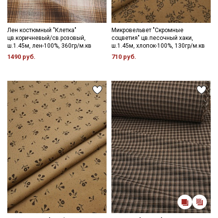
Лен костюмный "Клетка"
Микровельвет "Скромные
цв.коричневый/св.розовый,
соцветия" цв.песочный хаки,
ш.1.45м, лен-100%, 360гр/м.кв
ш.1.45м, хлопок-100%, 130гр/м.кв
1490 руб.
710 руб.