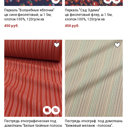
Перкаль "Волшебные яблочки"
Перкаль "Сад Эдема"
цв.сине-фиолетовый, ш.1.5м,
цв.фиолетовый флер, ш.1.5м,
хлопок-100%, 120гр/м.кв
хлопок-100%, 120гр/м.кв
450 руб.
450 руб.
Пестрядь этнографическая под
Пестрядь этнограф. под домоткань
домоткань "Белые тройные полосы
"Бежевый меланж - полоска",