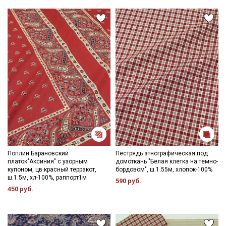
Секретная рассылка от Купава
Мы публикуем здесь дополнительные
промокоды и скидки до 30% на узкие
категории тканей
Поплин Барановский
Пестрядь этнографическая под
платок"Аксиния" с узорным
домоткань "Белая клетка на темно-
купоном, цв.красный терракот,
бордовом", ш.1.55м, хлопок-100%
Электронная почта
ш.1.5м, хл-100%, раппорт1м
590 руб.
450 руб.