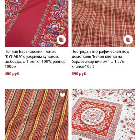
Поплин Барановский платок
Пестрядь этнографическая под
"КУПАВА" с узорным купоном,
домоткань "Белая клетка на
цв.бордо, ш.1.5м, хл-100%, раппорт
бордово-кирпичном", ш.1.57м,
100см
хлопок-100%
450 руб.
590 руб.