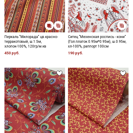
Перкаль "Милорада" цв.красно-
Ситец "Мезенская роспись - кони"
терракотовый, ш.1.5м,
(Гол.платок 0.95м*0.95м), ш.0.95м,
хлопок-100%, 120гр/м.кв
хл-100%, раппорт 100см
450 руб.
190 руб.