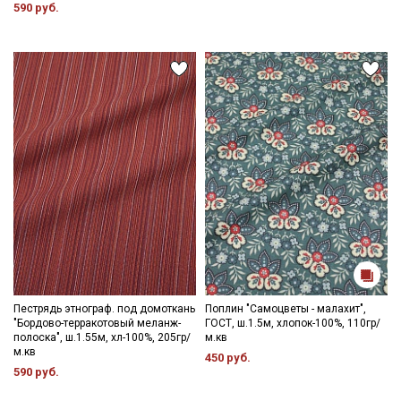
590 руб.
Пестрядь этнограф. под домоткань
Поплин "Самоцветы - малахит",
"Бордово-терракотовый меланж-
ГОСТ, ш.1.5м, хлопок-100%, 110гр/
полоска", ш.1.55м, хл-100%, 205гр/
м.кв
м.кв
450 руб.
590 руб.