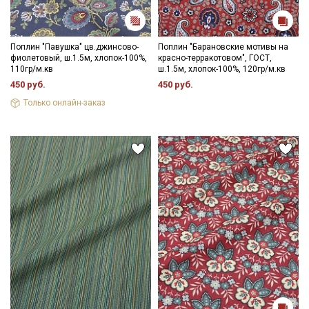
Поплин "Павушка" цв.джинсово-
Поплин "Барановские мотивы на
фиолетовый, ш.1.5м, хлопок-100%,
красно-терракотовом", ГОСТ,
110гр/м.кв
ш.1.5м, хлопок-100%, 120гр/м.кв
450 руб.
450 руб.
Только онлайн-заказ