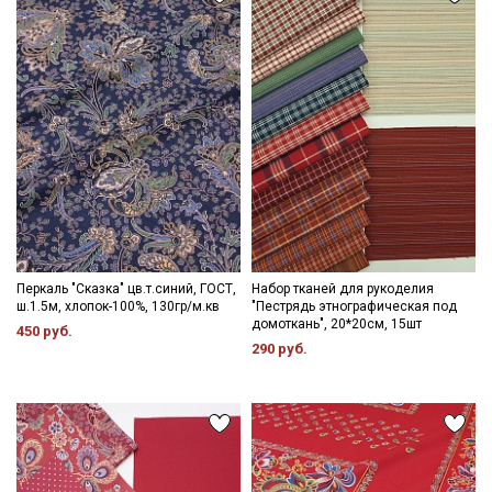
Подписаться
Ознакомлен(а) с
Политикой обработки персональных
данных
и даю
Согласие на обработку персональных
данных
Даю
Согласие на получение рекламных и
информационных рассылок
Перкаль "Сказка" цв.т.синий, ГОСТ,
Набор тканей для рукоделия
ш.1.5м, хлопок-100%, 130гр/м.кв
"Пестрядь этнографическая под
домоткань", 20*20см, 15шт
450 руб.
290 руб.