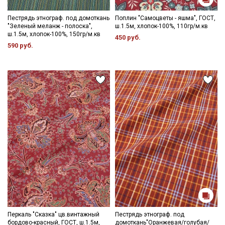
Пестрядь этнограф. под домоткань
Поплин "Самоцветы - яшма", ГОСТ,
"Зеленый меланж - полоска",
ш.1.5м, хлопок-100%, 110гр/м.кв
ш.1.5м, хлопок-100%, 150гр/м.кв
450 руб.
590 руб.
Перкаль "Сказка" цв.винтажный
Пестрядь этнограф. под
бордово-красный, ГОСТ, ш.1.5м,
домоткань"Оранжевая/голубая/