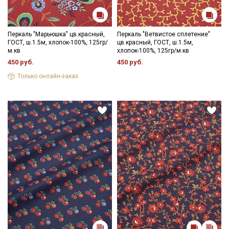
Перкаль "Марьюшка" цв.красный,
Перкаль "Ветвистое сплетение"
ГОСТ, ш.1.5м, хлопок-100%, 125гр/
цв.красный, ГОСТ, ш.1.5м,
м.кв
хлопок-100%, 125гр/м.кв
450 руб.
450 руб.
Только онлайн-заказ