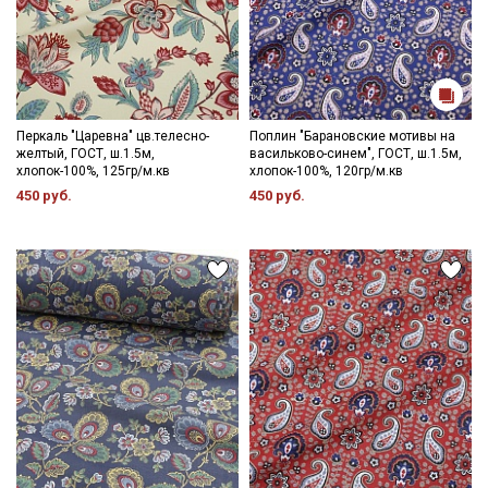
Перкаль "Царевна" цв.телесно-
Поплин "Барановские мотивы на
желтый, ГОСТ, ш.1.5м,
васильково-синем", ГОСТ, ш.1.5м,
хлопок-100%, 125гр/м.кв
хлопок-100%, 120гр/м.кв
450 руб.
450 руб.