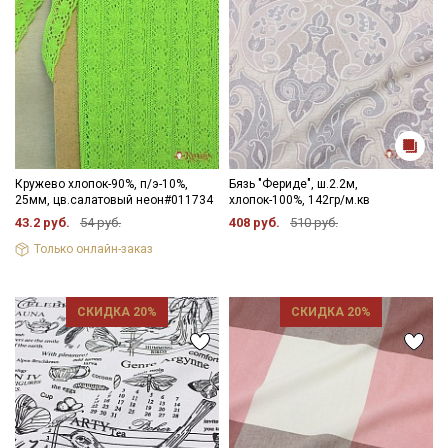
Кружево хлопок-90%, п/э-10%,
Бязь "Фериде", ш.2.2м,
25мм, цв.салатовый неон#011734
хлопок-100%, 142гр/м.кв
43.2 руб.
54 руб.
408 руб.
510 руб.
Только онлайн-заказ
СКИДКА 20%
СКИДКА 20%