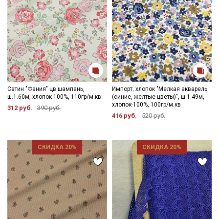
Сатин "Фания" цв.шампань,
Импорт. хлопок "Мелкая акварель
ш.1.60м, хлопок-100%, 110гр/м.кв
(синие, желтые цветы)", ш.1.49м,
хлопок-100%, 100гр/м.кв
312 руб.
390 руб.
416 руб.
520 руб.
СКИДКА 20%
СКИДКА 20%