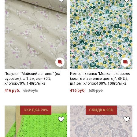
Полулен "Майский ландыш" (на
Импорт. хлопок "Мелкая акварель
суровом), ш.1.5м, лен-30%,
(желтые, зеленые цветы)", ВИД2,
хлопок-70%, 140гр/м.кв
ш.1.5м, хлопок-100%, 100гр/м.кв
416 руб.
520 руб.
416 руб.
520 руб.
СКИДКА 20%
СКИДКА 20%