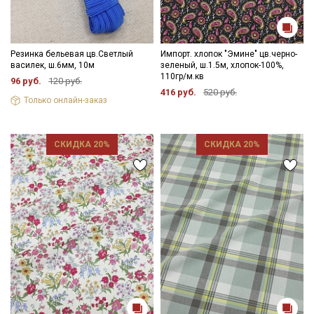
Резинка бельевая цв.Светлый
Импорт. хлопок "Эмине" цв.черно-
василек, ш.6мм, 10м
зеленый, ш.1.5м, хлопок-100%,
110гр/м.кв
96 руб.
120 руб.
416 руб.
520 руб.
Только онлайн-заказ
СКИДКА 20%
СКИДКА 20%