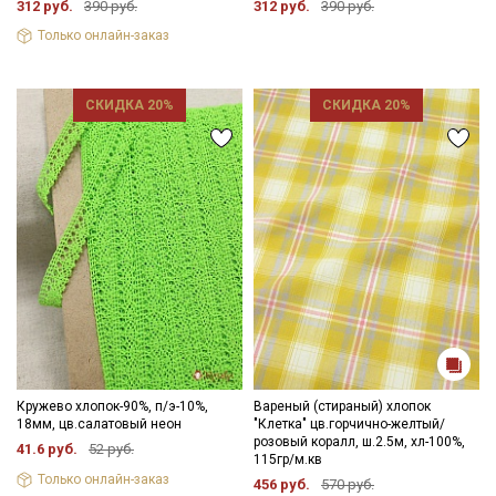
312 руб.
390 руб.
312 руб.
390 руб.
Только онлайн-заказ
СКИДКА 20%
СКИДКА 20%
Кружево хлопок-90%, п/э-10%,
Вареный (стираный) хлопок
18мм, цв.салатовый неон
"Клетка" цв.горчично-желтый/
розовый коралл, ш.2.5м, хл-100%,
41.6 руб.
52 руб.
115гр/м.кв
Только онлайн-заказ
456 руб.
570 руб.