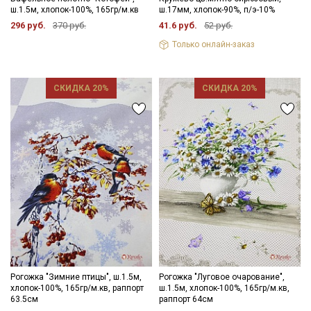
ш.1.5м, хлопок-100%, 165гр/м.кв
ш.17мм, хлопок-90%, п/э-10%
296 руб.
370 руб.
41.6 руб.
52 руб.
Только онлайн-заказ
СКИДКА 20%
СКИДКА 20%
Рогожка "Зимние птицы", ш.1.5м,
Рогожка "Луговое очарование",
хлопок-100%, 165гр/м.кв, раппорт
ш.1.5м, хлопок-100%, 165гр/м.кв,
63.5см
раппорт 64см