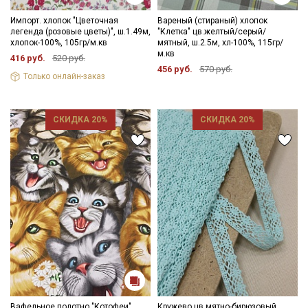
Импорт. хлопок "Цветочная
Вареный (стираный) хлопок
легенда (розовые цветы)", ш.1.49м,
"Клетка" цв.желтый/серый/
хлопок-100%, 105гр/м.кв
мятный, ш.2.5м, хл-100%, 115гр/
м.кв
416 руб.
520 руб.
456 руб.
570 руб.
Только онлайн-заказ
СКИДКА 20%
СКИДКА 20%
Вафельное полотно "Котофеи",
Кружево цв.мятно-бирюзовый,