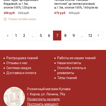
бордовый, ш.1.5м,
листочки" цв.лилово-розовый,
хлопок-100%,120гр/м.кв
ш.1.5м, хлопок-100%, 160гр/м.кв
200 руб.
250 руб.
472 руб.
590 руб.
Только онлайн-заказ
1
2
...
5
6
7
8
9
...
12
Распродажа тканей
Работы из наших тканей
Отзывы о нас
Наши контакты
Система скидок
Способы оплаты и
Доставка и оплата
реквизиты
Типы тканей
Розничный магазин Купава
г. Киров, ул. Ленина, 79а
Посмотреть на карте
Построить маршрут