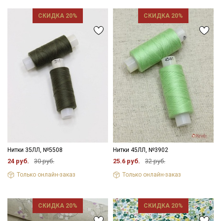
Подписаться
СКИДКА 20%
СКИДКА 20%
Ознакомлен(а) с
Политикой обработки персональных
данных
и даю
Согласие на обработку персональных
данных
Даю
Согласие на получение рекламных и
информационных рассылок
Нитки 35ЛЛ, №5508
Нитки 45ЛЛ, №3902
24 руб.
30 руб.
25.6 руб.
32 руб.
Только онлайн-заказ
Только онлайн-заказ
СКИДКА 20%
СКИДКА 20%