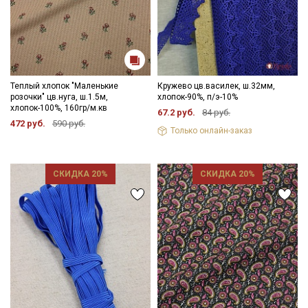
Теплый хлопок "Маленькие
Кружево цв.василек, ш.32мм,
розочки" цв.нуга, ш.1.5м,
хлопок-90%, п/э-10%
хлопок-100%, 160гр/м.кв
67.2 руб.
84 руб.
472 руб.
590 руб.
Только онлайн-заказ
СКИДКА 20%
СКИДКА 20%