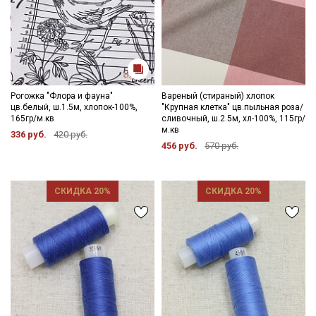
Рогожка "Флора и фауна"
Вареный (стираный) хлопок
цв.белый, ш.1.5м, хлопок-100%,
"Крупная клетка" цв.пыльная роза/
165гр/м.кв
сливочный, ш.2.5м, хл-100%, 115гр/
м.кв
336 руб.
420 руб.
456 руб.
570 руб.
СКИДКА 20%
СКИДКА 20%