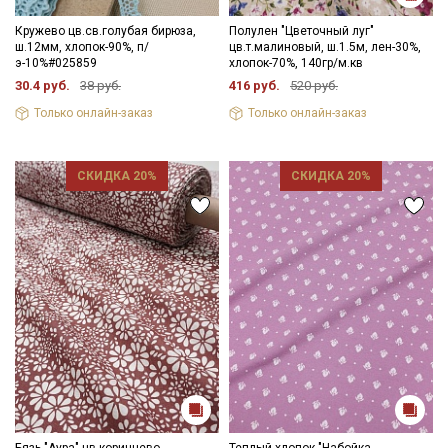
Кружево цв.св.голубая бирюза,
Полулен "Цветочный луг"
ш.12мм, хлопок-90%, п/
цв.т.малиновый, ш.1.5м, лен-30%,
э-10%#025859
хлопок-70%, 140гр/м.кв
30.4 руб.
38 руб.
416 руб.
520 руб.
Только онлайн-заказ
Только онлайн-заказ
СКИДКА 20%
СКИДКА 20%
Бязь "Аура" цв.коричнево-
Теплый хлопок "Набойка -