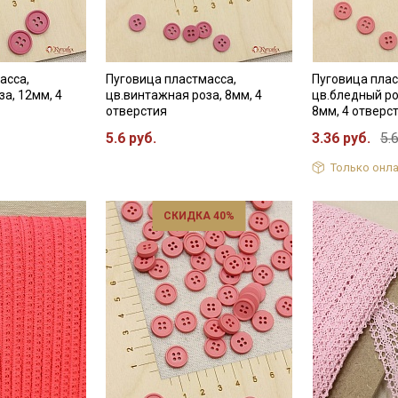
асса,
Пуговица пластмасса,
Пуговица плас
а, 12мм, 4
цв.винтажная роза, 8мм, 4
цв.бледный ро
отверстия
8мм, 4 отверс
5.6 руб.
3.36 руб.
5.
Только онла
СКИДКА 40%