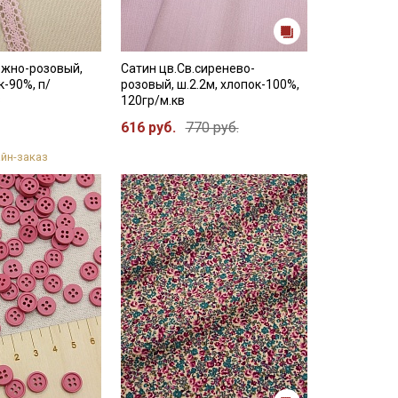
ежно-розовый,
Сатин цв.Св.сиренево-
к-90%, п/
розовый, ш.2.2м, хлопок-100%,
8
120гр/м.кв
616 руб.
770 руб.
йн-заказ