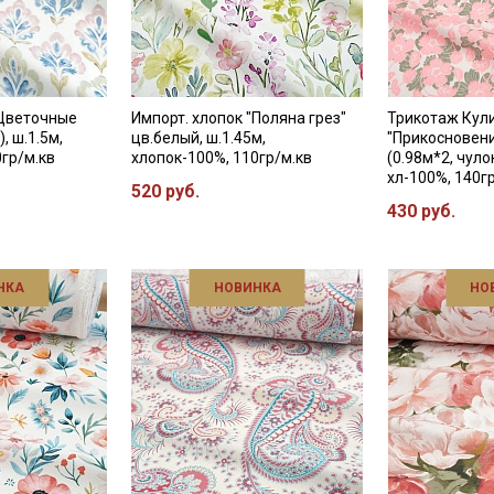
"Цветочные
Импорт. хлопок "Поляна грез"
Трикотаж Кул
), ш.1.5м,
цв.белый, ш.1.45м,
"Прикосновени
0гр/м.кв
хлопок-100%, 110гр/м.кв
(0.98м*2, чуло
хл-100%, 140г
520 руб.
430 руб.
НКА
НОВИНКА
НО