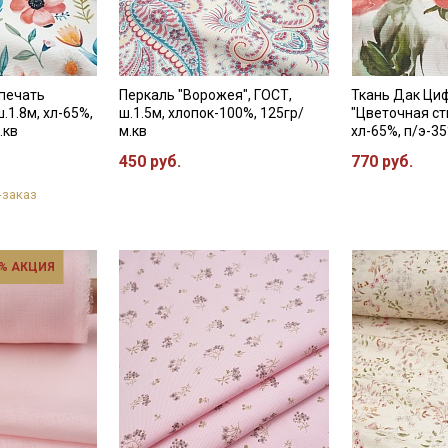
печать
Перкаль "Ворожея", ГОСТ,
Ткань Дак Ци
.1.8м, хл-65%,
ш.1.5м, хлопок-100%, 125гр/
"Цветочная сти
.кв
м.кв
хл-65%, п/э-35
450 руб.
770 руб.
-заказ
% АКЦИЯ
Секретная рассылка от
Купава
Мы публикуем здесь дополнительные
промокоды и скидки до 30% на узкие