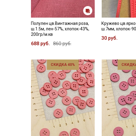
Полулен цв.Винтажная роза,
Кружево цв.ярко
ш.1.5м, лен-57%, хлопок-43%,
ш.7мм, хлопок-9
200гр/м.кв
30 руб.
688 руб.
860 руб.
СКИДКА 40%
СКИДКА