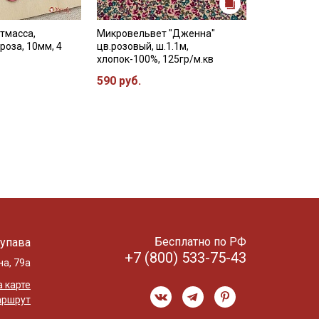
тмасса,
Микровельвет "Дженна"
роза, 10мм, 4
цв.розовый, ш.1.1м,
хлопок-100%, 125гр/м.кв
590 руб.
Бесплатно по РФ
упава
+7 (800) 533-75-43
на, 79а
 карте
аршрут