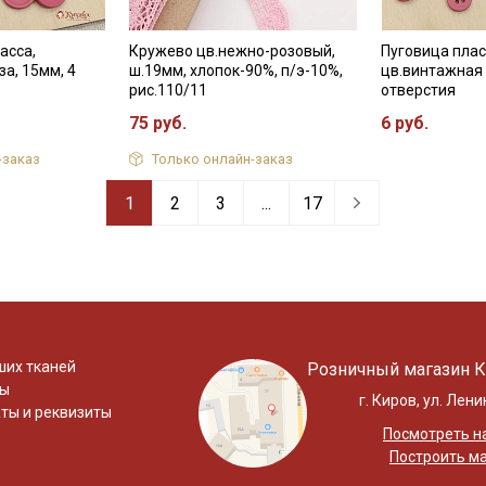
асса,
Кружево цв.нежно-розовый,
Пуговица плас
а, 15мм, 4
ш.19мм, хлопок-90%, п/э-10%,
цв.винтажная 
рис.110/11
отверстия
75 руб.
6 руб.
-заказ
Только онлайн-заказ
1
2
3
...
17
ших тканей
Розничный магазин К
ты
г. Киров, ул. Лени
ты и реквизиты
Посмотреть на
Построить м