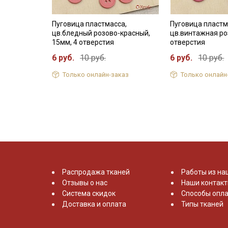
Пуговица пластмасса,
Пуговица пластм
цв.бледный розово-красный,
цв.винтажная роз
15мм, 4 отверстия
отверстия
6 руб.
10 руб.
6 руб.
10 руб.
Только онлайн-заказ
Только онлайн
Распродажа тканей
Работы из на
Отзывы о нас
Наши контак
Система скидок
Способы опла
Доставка и оплата
Типы тканей