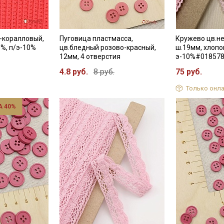
-коралловый,
Пуговица пластмасса,
Кружево цв.н
0%, п/э-10%
цв.бледный розово-красный,
ш.19мм, хлопо
12мм, 4 отверстия
э-10%#01857
4.8 руб.
8 руб.
75 руб.
Только онла
 40%