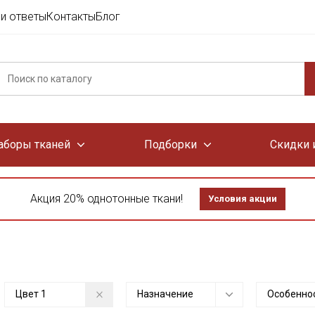
и ответы
Контакты
Блог
аборы тканей
Подборки
Скидки 
Акция 20% однотонные ткани!
Условия акции
Цвет
1
Назначение
Особенно