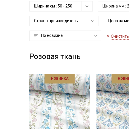
Ширина см :
50
-
250
Ширина мм :
Страна производитель
Цена за м
По новизне
Очистить
Розовая ткань
НОВИНКА
НОВИ