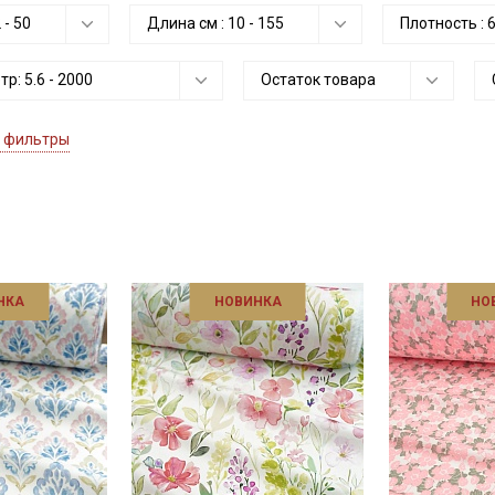
2
-
50
Длина см :
10
-
155
Плотность :
етр:
5.6
-
2000
Остаток товара
 фильтры
НКА
НОВИНКА
НО