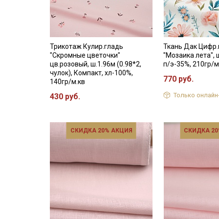
Трикотаж Кулир.гладь
Ткань Дак Цифр.
"Скромные цветочки"
"Мозаика лета", ш
цв.розовый, ш.1.96м (0.98*2,
п/э-35%, 210гр/м
чулок), Компакт, хл-100%,
770 руб.
140гр/м.кв
Только онлайн
430 руб.
СКИДКА 20% АКЦИЯ
СКИДКА 20