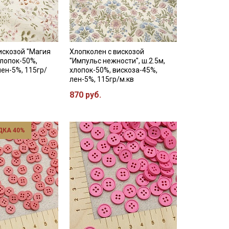
искозой "Магия
Хлопколен с вискозой
 хлопок-50%,
"Импульс нежности", ш.2.5м,
лен-5%, 115гр/
хлопок-50%, вискоза-45%,
лен-5%, 115гр/м.кв
870 руб.
ДКА 40%