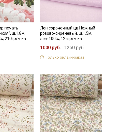
фр.печать
Лен сорочечный цв.Нежный
хия", ш.1.8м,
розово-сиреневый, ш.1.5м,
%, 210гр/м.кв
лен-100%, 125гр/м.кв
1000 руб.
1250 руб.
Только онлайн-заказ