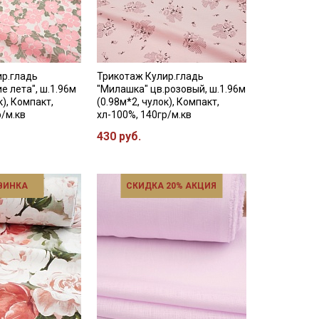
ир.гладь
Трикотаж Кулир.гладь
е лета", ш.1.96м
"Милашка" цв.розовый, ш.1.96м
к), Компакт,
(0.98м*2, чулок), Компакт,
р/м.кв
хл-100%, 140гр/м.кв
430 руб.
ВИНКА
СКИДКА 20% АКЦИЯ