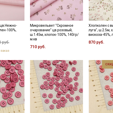
категории тканей
Электронная почта
 цв.Нежно-
Микровельвет "Скромное
Хлопколен с в
 лен-100%,
очарование" цв.розовый,
луга", ш.2.5м,
ш.1.45м, хлопок-100%, 140гр/
вискоза-45%, 
м.кв
 руб.
870 руб.
Подписаться
710 руб.
-заказ
Ознакомлен(а) с
Политикой обработки персональных
данных
и даю
Согласие на обработку персональных
СКИ
данных
Даю
Согласие на получение рекламных и
информационных рассылок