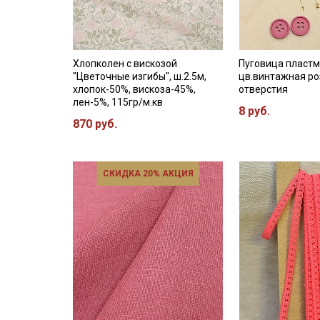
Хлопколен с вискозой
Пуговица пластм
"Цветочные изгибы", ш.2.5м,
цв.винтажная роз
хлопок-50%, вискоза-45%,
отверстия
лен-5%, 115гр/м.кв
8 руб.
870 руб.
СКИДКА 20% АКЦИЯ