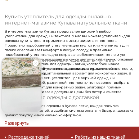
Купить утеплитель для одежды онлайн в–
интернет-магазине Купава натуральные ткани
В интернет-магазине Купава представлен широкий выбор
утеплителей для одежды и текстиля. У нас вы можете утеплитель для
одежды купить просто применив фильтр ширина и плотность.
Правильно подобранный утеплитель для куртки или утеплитель для
пальто обеспечивает комфорт в любую погоду, а правильно
подобранный утеплитель для покрывала обеспечивает тепло и уют
Цены на утеплители для одежды в Купаве
дома. В ассортименте представлен как синтетический, так и хлопковый
натуральный утеплитель для одежды - ватин, холстопрошивное
полотно, байка. Тонкий утеплитель для одежды применяется в
Мы предлагаем утеплители по выгодным ценам различной плотности,
демисезонный период.
что позволяет выбрать оптимальный вариант для конкретных задач. В
нашем ассортименте есть утеплитель для верхней одежды и
облегченных моделей, различной плотности, что позволяет выбрать
оптимальный вариант для конкретных задач. Благодаря прямым
поставкам мы удерживаем доступные цены без потери качества.
Утеплитель для одежды с доставкой
Купить утеплитель для одежды в Купаве легко, каждая посылка
упаковывается с заботой, а удобная система оплаты и быстрая доставка
делают покупку максимально комфортной.
Развернуть
Распродажа тканей
Работы из наших тканей