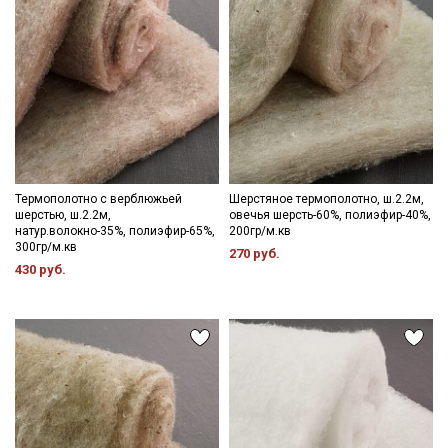
Электронная почта
Подписаться
Ознакомлен(а) с
Политикой обработки персональных
данных
и даю
Согласие на обработку персональных
данных
Термополотно с верблюжьей
Шерстяное термополотно, ш.2.2м,
шерстью, ш.2.2м,
овечья шерсть-60%, полиэфир-40%,
Даю
Согласие на получение рекламных и
натур.волокно-35%, полиэфир-65%,
200гр/м.кв
информационных рассылок
300гр/м.кв
270 руб.
430 руб.