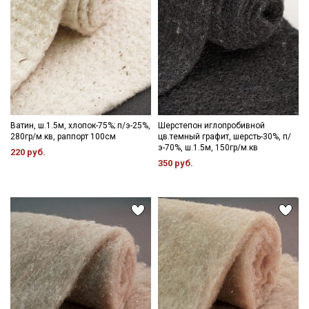
Ватин, ш.1.5м, хлопок-75%; п/э-25%,
Шерстепон иглопробивной
280гр/м.кв, раппорт 100см
цв.темный графит, шерсть-30%, п/
э-70%, ш.1.5м, 150гр/м.кв
220 руб.
350 руб.