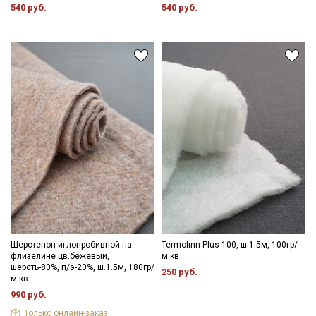
540 руб.
540 руб.
Шерстепон иглопробивной на
Termofinn Plus-100, ш.1.5м, 100гр/
флизелине цв.бежевый,
м.кв
шерсть-80%, п/э-20%, ш.1.5м, 180гр/
250 руб.
м.кв
990 руб.
Только онлайн-заказ