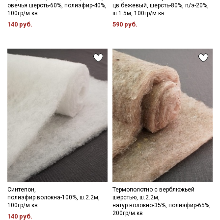
овечья шерсть-60%, полиэфир-40%,
цв.бежевый, шерсть-80%, п/э-20%,
100гр/м.кв
ш.1.5м, 100гр/м.кв
140 руб.
590 руб.
Синтепон,
Термополотно с верблюжьей
полиэфир.волокна-100%, ш.2.2м,
шерстью, ш.2.2м,
100гр/м.кв
натур.волокно-35%, полиэфир-65%,
200гр/м.кв
140 руб.