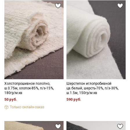
Холстопрошивное полотно,
Шерстепон иглопробивной
ш.0.75м, хлопок-85%, п/э-15%,
цв.белый, шерсть-70%, п/э-30%,
180гр/м.кв
ш.1.5м, 150гр/м.кв
50 руб.
590 руб.
Только онлайн-заказ