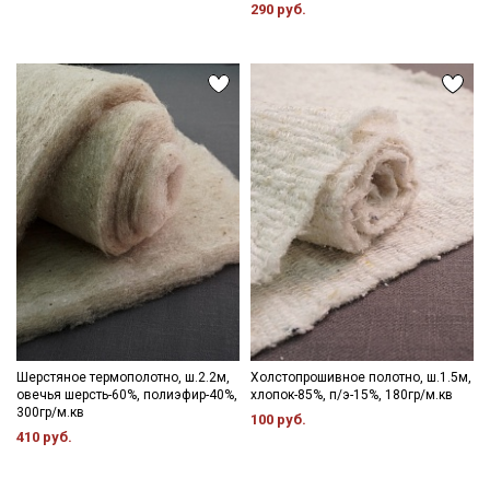
290 руб.
Шерстяное термополотно, ш.2.2м,
Холстопрошивное полотно, ш.1.5м,
овечья шерсть-60%, полиэфир-40%,
хлопок-85%, п/э-15%, 180гр/м.кв
300гр/м.кв
100 руб.
410 руб.