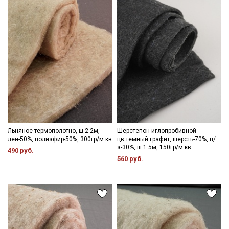
Льняное термополотно, ш.2.2м,
Шерстепон иглопробивной
лен-50%, полиэфир-50%, 300гр/м.кв
цв.темный графит, шерсть-70%, п/
э-30%, ш.1.5м, 150гр/м.кв
490 руб.
560 руб.
Секретная рассылка от Купава
Мы публикуем здесь дополнительные
промокоды и скидки до 30% на узкие
категории тканей