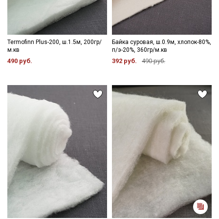
Termofinn Plus-200, ш.1.5м, 200гр/
Байка суровая, ш.0.9м, хлопок-80%,
м.кв
п/э-20%, 360гр/м.кв
490 руб.
392 руб.
490 руб.