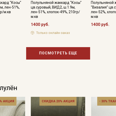
информационных рассылок
кард "Косы"
Полульняной жаккард "Косы"
Полульняной 
9м, лен-51%,
цв.суровый, ВИД2, ш.1.9м,
"Визалия" цв.с
р/м.кв
лен-51%, хлопок-49%, 210гр/
лен-52%, хлоп
м.кв
м.кв
1400 руб.
1400 руб.
Только онлайн-заказ
ПОСМОТРЕТЬ ЕЩЕ
олулён
% АКЦИЯ
СКИДКА 20% АКЦИЯ
- 30% ТКА