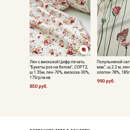
Лен с вискозой Цифр.печать
Полульняной сат
"Букеты роз на белом", СОРТ2,
мак", ш.2.2 м, ле
ш.1.35м, лен-70%, вискоза-30%,
хлопок-78%, 185г
175гр/м.кв
990 руб.
850 руб.