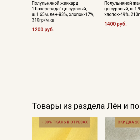
Полульняной жаккард
Полульняной жак
"Шахерезада" цв.суровый,
цв.суровый, ш.1.
ш.1.65м, лен-83%, хлопок-17%,
хлопок-49%, 210г
310гр/м.кв
1400 руб.
1200 руб.
Товары из раздела Лён и п
- 30% ТКАНЬ В ОТРЕЗАХ
СКИДКА 20