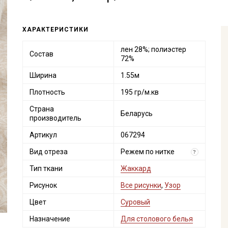
ХАРАКТЕРИСТИКИ
лен 28%; полиэстер
Состав
72%
Ширина
1.55м
Плотность
195 гр/м.кв
Страна
Беларусь
производитель
Артикул
067294
Вид отреза
Режем по нитке
?
Тип ткани
Жаккард
Рисунок
Все рисунки
,
Узор
Цвет
Суровый
Назначение
Для столового белья