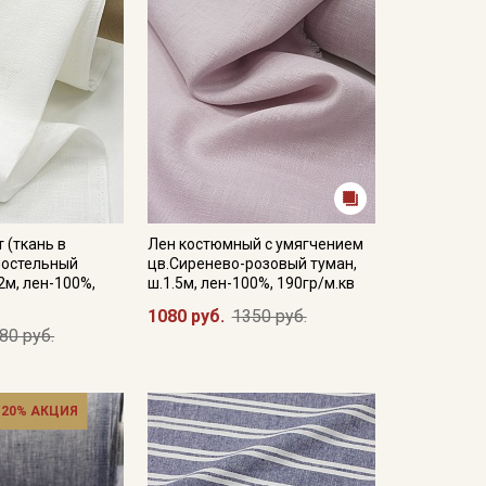
 (ткань в
Лен костюмный с умягчением
постельный
цв.Сиренево-розовый туман,
2м, лен-100%,
ш.1.5м, лен-100%, 190гр/м.кв
1080 руб.
1350 руб.
80 руб.
 20% АКЦИЯ