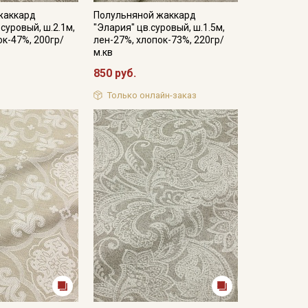
жаккард
Полульняной жаккард
суровый, ш.2.1м,
"Элария" цв.суровый, ш.1.5м,
ок-47%, 200гр/
лен-27%, хлопок-73%, 220гр/
м.кв
850 руб.
Только онлайн-заказ