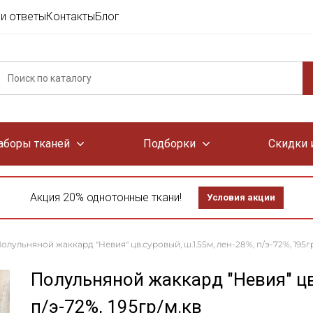
и ответы
Контакты
Блог
аборы тканей
Подборки
Скидки 
Акция 20% однотонные ткани!
Условия акции
олульняной жаккард "Невия" цв.суровый, ш.1.55м, лен-28%, п/э-72%, 195г
Полульняной жаккард "Невия" цв
п/э-72%, 195гр/м.кв