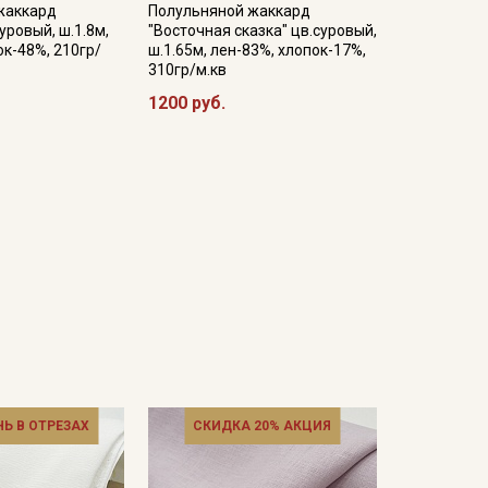
жаккард
Полульняной жаккард
уровый, ш.1.8м,
"Восточная сказка" цв.суровый,
ок-48%, 210гр/
ш.1.65м, лен-83%, хлопок-17%,
310гр/м.кв
1200 руб.
НЬ В ОТРЕЗАХ
СКИДКА 20% АКЦИЯ