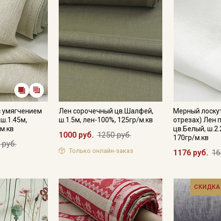
с умягчением
Лен сорочечный цв.Шалфей,
Мерный лоскут
ш.1.45м,
ш.1.5м, лен-100%, 125гр/м.кв
отрезах) Лен 
м.кв
цв.Белый, ш.2.
1000 руб.
1250 руб.
170гр/м.кв
 руб.
Только онлайн-заказ
1176 руб.
16
СКИДКА