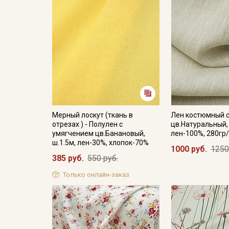
Мерный лоскут (ткань в
Лен костюмный 
отрезах ) - Полулен с
цв.Натуральный, 
умягчением цв.Банановый,
лен-100%, 280гр/
ш.1.5м, лен-30%, хлопок-70%
1000 руб.
1250
385 руб.
550 руб.
Только онлайн-заказ