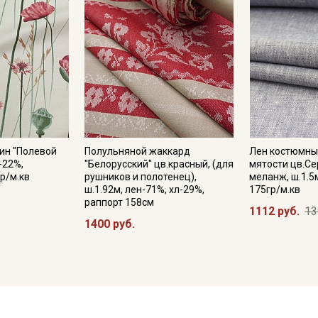
ин "Полевой
Полульняной жаккард
Лен костюмны
н-22%,
"Белорусский" цв.красный, (для
мятости цв.С
р/м.кв
рушников и полотенец),
меланж, ш.1.5
ш.1.92м, лен-71%, хл-29%,
175гр/м.кв
раппорт 158см
1112 руб.
13
1400 руб.