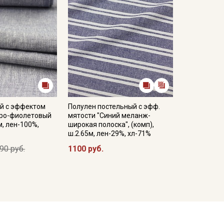
й с эффектом
Полулен постельный с эфф.
еро-фиолетовый
мятости "Синий меланж-
м, лен-100%,
широкая полоска", (комп),
ш.2.65м, лен-29%, хл-71%
90 руб.
1100 руб.