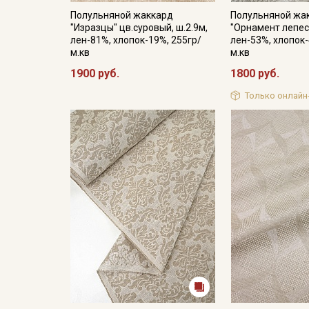
Полульняной жаккард
Полульняной жа
"Изразцы" цв.суровый, ш.2.9м,
"Орнамент лепест
лен-81%, хлопок-19%, 255гр/
лен-53%, хлопок-
м.кв
м.кв
1900 руб.
1800 руб.
Только онлайн