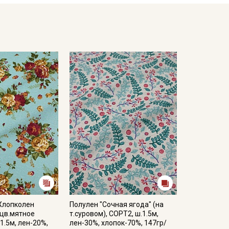
 Хлопколен
Полулен "Сочная ягода" (на
 цв.мятное
т.суровом), СОРТ2, ш.1.5м,
1.5м, лен-20%,
лен-30%, хлопок-70%, 147гр/