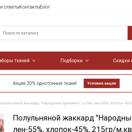
и ответы
Контакты
Блог
аборы тканей
Подборки
Скидки 
Акция 20% однотонные ткани!
Условия акции
олульняной жаккард "Народный орнамент", ш.1.6м, лен-55%, хлопок-45%, 
Полульняной жаккард "Народный
лен-55%, хлопок-45%, 215гр/м.кв