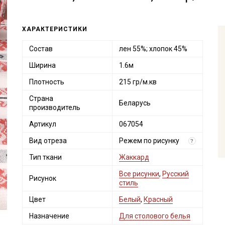
ХАРАКТЕРИСТИКИ
Состав
лен 55%; хлопок 45%
Ширина
1.6м
Плотность
215 гр/м.кв
Страна
Беларусь
производитель
Артикул
067054
Вид отреза
Режем по рисунку
?
Тип ткани
Жаккард
Все рисунки
,
Русский
Рисунок
стиль
Цвет
Белый
,
Красный
Назначение
Для столового белья