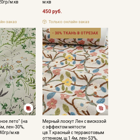
20гр/м.кв
м.кв
450 руб.
йн-заказ
Только онлайн-заказ
- 30% ТКАНЬ В ОТРЕЗАХ
ное лето" (на
Мерный лоскут Лен с вискозой
5м, лен-30%,
с эффектом мятости
40гр/м.кв
цв.Т.красный с терракотовым
оттенком, ш.1.4м, лен-53%,