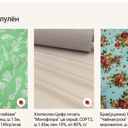
промокоды и скидки до 30% на узкие
категории тканей
олулён
Электронная почта
Подписаться
Ознакомлен(а) с
Политикой обработки персональных
данных
и даю
Согласие на обработку персональных
данных
Даю
Согласие на получение рекламных и
информационных рассылок
 пейзаж"
Хлопколен Цифр.печать
Брак(уценка)
еш, ш.1.5м,
"Монофлора" цв.серый, СОРТ2,
"Чайная роза"
 140гр/м.кв
ш.1.45м, лен-10%, хл-85%, п/
мороженое, ш.