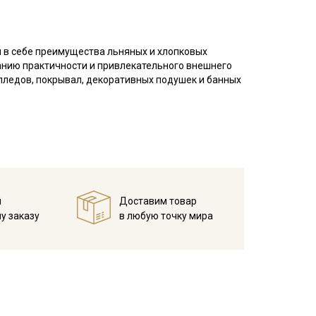
я в себе преимущества льняных и хлопковых
анию практичности и привлекательного внешнего
пледов, покрывал, декоративных подушек и банных
. Для предотвращения деформации готового
де при температуре 40°С, высушите в один слой и
чной стороны, избегая растяжения. В дальнейшем
й
Доставим товар
жим на низких оборотах;
у заказу
в любую точку мира
рессивных химических компонентов;
шо проветриваемом помещении, без пересушивания;
ться от реального цвета ткани в зависимости от