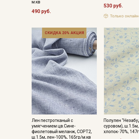
м.кв
530 руб.
490 руб.
Только онлайн
СКИДКА 20% АКЦИЯ
Лен пестротканый с
Полулен "Незабу
умягчением цв.Сине-
суровом), ш.1.5м
фиолетовый меланж, СОРТ2,
хлопок-70%, 147г
ш.1.5м, лен-100%, 165гр/м.кв