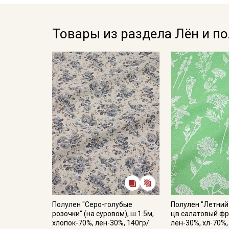
Товары из раздела Лён и п
Полулен "Серо-голубые
Полулен "Летний
розочки" (на суровом), ш.1.5м,
цв.салатовый фр
хлопок-70%, лен-30%, 140гр/
лен-30%, хл-70%,