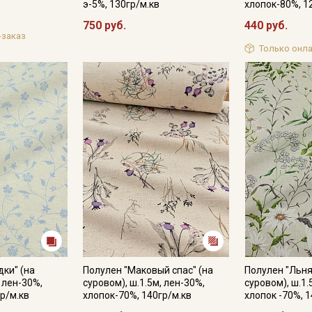
э-5%, 130гр/м.кв
хлопок-80%, 1
750 руб.
440 руб.
-заказ
Только онла
дки" (на
Полулен "Маковый спас" (на
Полулен "Льня
, лен-30%,
суровом), ш.1.5м, лен-30%,
суровом), ш.1.
р/м.кв
хлопок-70%, 140гр/м.кв
хлопок -70%, 1