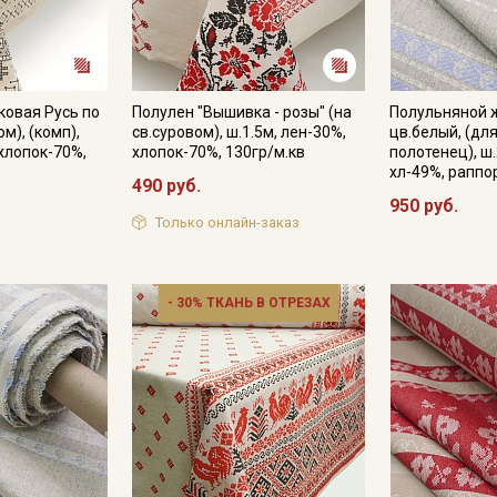
Подписаться
ковая Русь по
Полулен "Вышивка - розы" (на
Полульняной 
м), (комп),
св.суровом), ш.1.5м, лен-30%,
цв.белый, (дл
Ознакомлен(а) с
Политикой обработки персональных
 хлопок-70%,
хлопок-70%, 130гр/м.кв
полотенец), ш.
данных
и даю
Согласие на обработку персональных
хл-49%, раппо
данных
490 руб.
950 руб.
Даю
Согласие на получение рекламных и
Только онлайн-заказ
информационных рассылок
- 30% ТКАНЬ В ОТРЕЗАХ