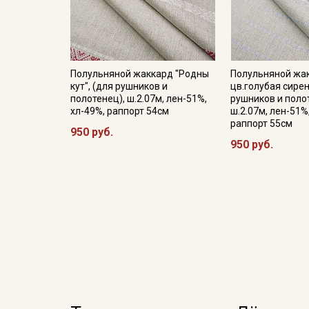
Полульняной жаккард "Родны
Полульняной жак
кут", (для рушников и
цв.голубая сирен
полотенец), ш.2.07м, лен-51%,
рушников и поло
хл-49%, раппорт 54см
ш.2.07м, лен-51%
раппорт 55см
950 руб.
950 руб.