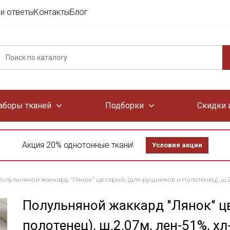
и ответы
Контакты
Блог
аборы тканей
Подборки
Скидки 
Акция 20% однотонные ткани!
Условия акции
олульняной жаккард "Лянок" цв.серый, (для рушников и полотенец), ш.2.
Полульняной жаккард "Лянок" цв
полотенец), ш.2.07м, лен-51%, х