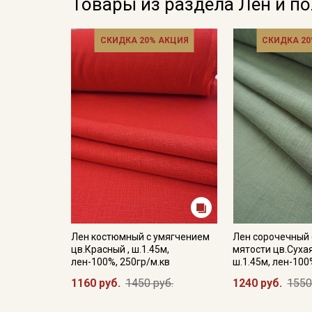
Товары из раздела Лён и п
СКИДКА 20% АКЦИЯ
СКИДКА 20
Лен костюмный с умягчением
Лен сорочечный
цв.Красный , ш.1.45м,
мятости цв.Сухая
лен-100%, 250гр/м.кв
ш.1.45м, лен-100
1160 руб.
1450 руб.
1240 руб.
1550