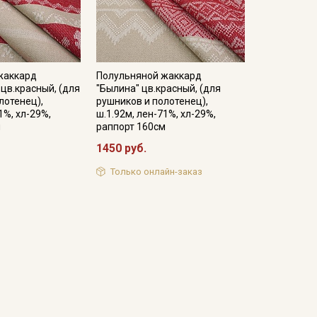
жаккард
Полульняной жаккард
 цв.красный, (для
"Былина" цв.красный, (для
лотенец),
рушников и полотенец),
1%, хл-29%,
ш.1.92м, лен-71%, хл-29%,
м
раппорт 160см
1450 руб.
Только онлайн-заказ