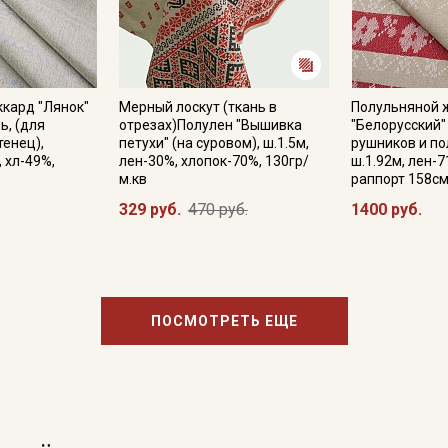
кард "Лянок"
Мерный лоскут (ткань в
Полульняной 
ь, (для
отрезах)Полулен "Вышивка
"Белорусский"
тенец),
петухи" (на суровом), ш.1.5м,
рушников и по
, хл-49%,
лен-30%, хлопок-70%, 130гр/
ш.1.92м, лен-7
м.кв
раппорт 158с
329 руб.
470 руб.
1400 руб.
ПОСМОТРЕТЬ ЕЩЕ