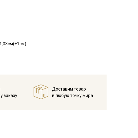
1,03см(±1см).
й
Доставим товар
у заказу
в любую точку мира