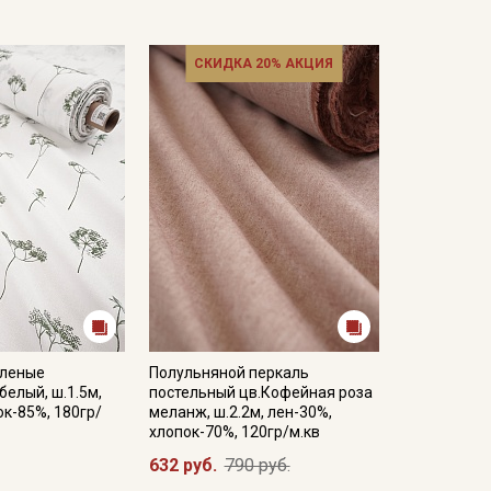
СКИДКА 20% АКЦИЯ
еленые
Полульняной перкаль
белый, ш.1.5м,
постельный цв.Кофейная роза
ок-85%, 180гр/
меланж, ш.2.2м, лен-30%,
хлопок-70%, 120гр/м.кв
632 руб.
790 руб.