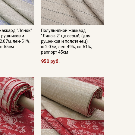
жаккард "Лянок"
Полульняной жаккард
я рушников и
"Лянок-2" цв.серый, (для
2.07м, лен-51%,
рушников и полотенец),
рт 55см
ш.2.07м, лен-49%, хл-51%,
раппорт 45см
950 руб.