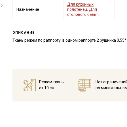
Для кухонных
Назначение
полотенец
,
Для
столового белья
ОПИСАНИЕ
Ткань режем по раппорту, в одном раппорте 2 рушника 0,55*
Режем ткань
Нет ограничени
от 10 см
по минимальном