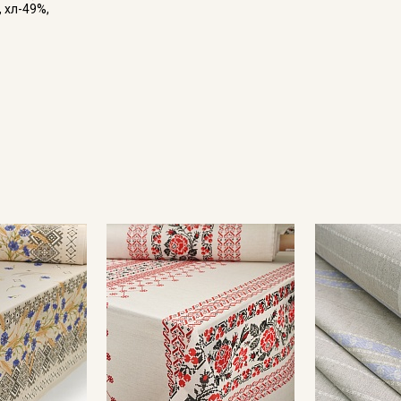
, хл-49%,
Секретная рассылка от
Купава
Мы публикуем здесь дополнительные
промокоды и скидки до 30% на узкие
категории тканей
Электронная почта