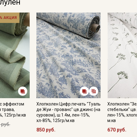
олулён
% АКЦИЯ
 с эффектом
Хлопколен Цифр.печать "Туаль
Хлопколен "З
 трава,
де Жуи - прованс" цв.джинс (на
стебельки" цв.
%, 125гр/м.кв
суровом), ш.1.4м, лен-15%,
лен-15%, хлоп
хл-85%, 125гр/м.кв
м.кв
 руб.
850 руб.
670 руб.