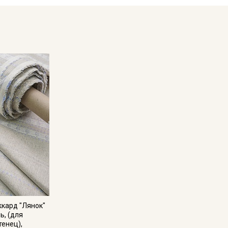
кард "Лянок"
ь, (для
тенец),