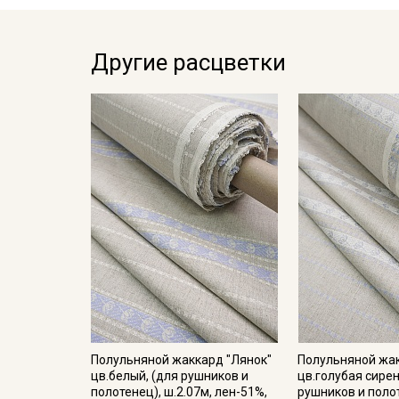
Другие расцветки
Полульняной жаккард "Лянок"
Полульняной жак
цв.белый, (для рушников и
цв.голубая сирен
полотенец), ш.2.07м, лен-51%,
рушников и поло