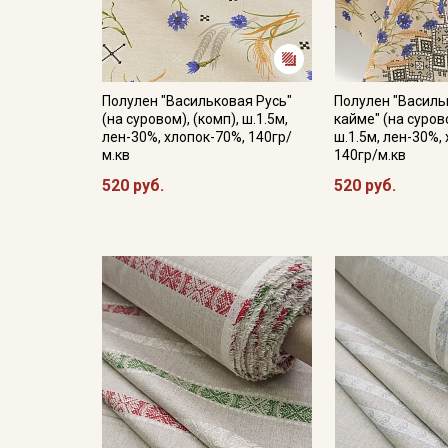
Полулен "Васильковая Русь"
Полулен "Василь
(на суровом), (комп), ш.1.5м,
кайме" (на сурово
лен-30%, хлопок-70%, 140гр/
ш.1.5м, лен-30%,
м.кв
140гр/м.кв
520 руб.
520 руб.