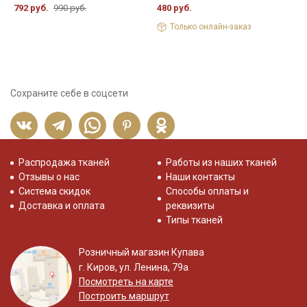
792 руб.
990 руб.
480 руб.
6
Только онлайн-заказ
Сохраните себе в соцсети
Распродажа тканей
Работы из наших тканей
Отзывы о нас
Наши контакты
Система скидок
Способы оплаты и
Доставка и оплата
реквизиты
Типы тканей
Розничный магазин Купава
г. Киров, ул. Ленина, 79а
Посмотреть на карте
Построить маршрут