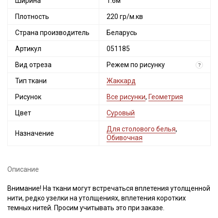
Ширина
1.6м
Плотность
220 гр/м.кв
Страна производитель
Беларусь
Артикул
051185
Вид отреза
Режем по рисунку
?
Тип ткани
Жаккард
Рисунок
Все рисунки
,
Геометрия
Секретная рассылка от Купава
Цвет
Суровый
Мы публикуем здесь дополнительные
Для столового белья
,
Назначение
промокоды и скидки до 30% на узкие
Обивочная
категории тканей
Описание
Электронная почта
Внимание! На ткани могут встречаться вплетения утолщенной
нити, редко узелки на утолщениях, вплетения коротких
темных нитей. Просим учитывать это при заказе.