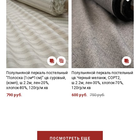
Полульняной перкаль постельный
Полульняной перкаль постельный
П
"Полоска (1см*1см)" цв.суровый,
цв.Черный меланж, СОРТ2,
ц
(комп), ш.2.2м, лен-20%,
ш.2.2м, лен-30%, хлопок-70%,
ш
хлопок-80%, 120гр/м.кв
120гр/м.кв
1
790 руб.
600 руб.
750 руб.
6
ПОСМОТРЕТЬ ЕЩЕ