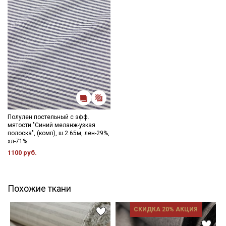
Полулен постельный с эфф.
мятости "Синий меланж-узкая
полоска", (комп), ш.2.65м, лен-29%,
хл-71%
1100 руб.
Похожие ткани
СКИДКА 20% АКЦИЯ