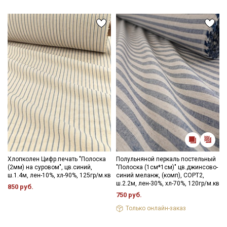
Мы публикуем здесь дополнительные
полульняной перкаль, вы выбираете качество, комфорт и
промокоды и скидки до 30% на узкие
безупречный стиль, который прослужит долгие годы,
категории тканей
сохраняя свой первозданный вид и свойства.
Электронная почта
Внимание! Полоски расположены поперек кромки, см. фото.
Подписаться
Ознакомлен(а) с
Политикой обработки персональных
данных
и даю
Согласие на обработку персональных
данных
Хлопколен Цифр.печать "Полоска
Полульняной перкаль постельный
Даю
Согласие на получение рекламных и
(2мм) на суровом", цв.синий,
"Полоска (1см*1см)" цв.джинсово-
информационных рассылок
ш.1.4м, лен-10%, хл-90%, 125гр/м.кв
синий меланж, (комп), СОРТ2,
ш.2.2м, лен-30%, хл-70%, 120гр/м.кв
850 руб.
750 руб.
Только онлайн-заказ