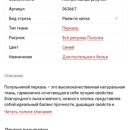
Артикул
063667
Вид отреза
Рвем по нитке
?
Тип ткани
Перкаль
Рисунок
Все рисунки
,
Полоска
Цвет
Синий
Назначение
Для постельного белья
Описание
Полульняной перкаль – это высококачественная натуральная
ткань, гармонично сочетающая в себе лучшие свойства
благородного льна и мягкого, нежного хлопка, представляя
собой идеальный баланс прочности, дышащих свойств и
приятной тактильности. Рисунок пестротканый, получен путем
Читать полное описание
чередования разноцветных нитей, ткань смотрится с двух
сторон одинаково.
Другие расцветки