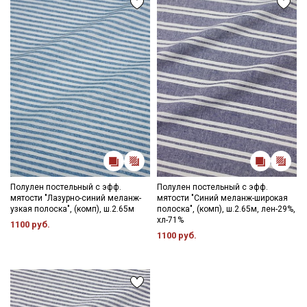
Полулен постельный с эфф.
Полулен постельный с эфф.
мятости "Лазурно-синий меланж-
мятости "Синий меланж-широкая
узкая полоска", (комп), ш.2.65м
полоска", (комп), ш.2.65м, лен-29%,
хл-71%
1100 руб.
1100 руб.