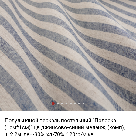
Полульняной перкаль постельный "Полоска
(1см*1см)" цв.джинсово-синий меланж, (комп),
ш.2.2м, лен-30%, хл-70%, 120гр/м.кв