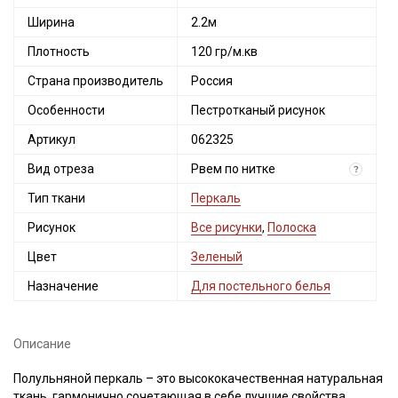
Ширина
2.2м
Плотность
120 гр/м.кв
Страна производитель
Россия
Особенности
Пестротканый рисунок
Артикул
062325
Вид отреза
Рвем по нитке
?
Тип ткани
Перкаль
Рисунок
Все рисунки
,
Полоска
Цвет
Зеленый
Назначение
Для постельного белья
Описание
Полульняной перкаль – это высококачественная натуральная
ткань, гармонично сочетающая в себе лучшие свойства