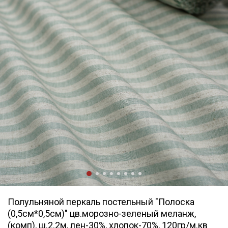
Полульняной перкаль постельный "Полоска
(0,5см*0,5см)" цв.морозно-зеленый меланж,
(комп), ш.2.2м, лен-30%, хлопок-70%, 120гр/м.кв