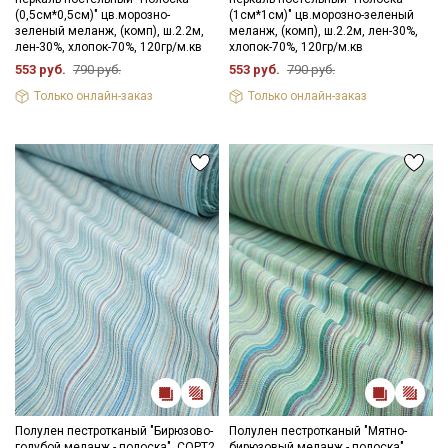
(0,5см*0,5см)" цв.морозно-
(1см*1см)" цв.морозно-зеленый
зеленый меланж, (комп), ш.2.2м,
меланж, (комп), ш.2.2м, лен-30%,
лен-30%, хлопок-70%, 120гр/м.кв
хлопок-70%, 120гр/м.кв
553 руб.
790 руб.
553 руб.
790 руб.
Только онлайн-заказ
Только онлайн-заказ
Полулен пестротканый "Бирюзово-
Полулен пестротканый "Мятно-
голубой меланж - полоска", СОРТ2,
бирюзовый меланж - полоска",