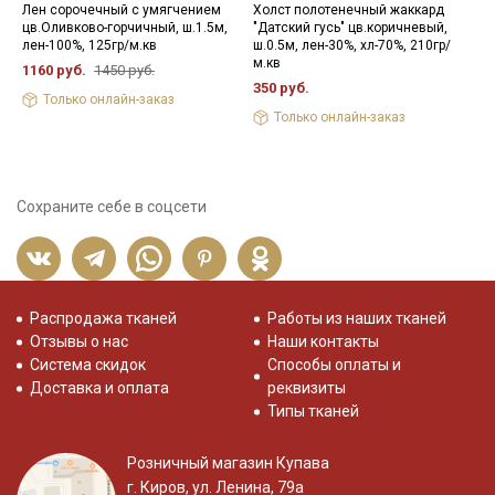
Лен сорочечный с умягчением
Холст полотенечный жаккард
Х
цв.Оливково-горчичный, ш.1.5м,
"Датский гусь" цв.коричневый,
н
лен-100%, 125гр/м.кв
ш.0.5м, лен-30%, хл-70%, 210гр/
в
м.кв
1160 руб.
1450 руб.
8
350 руб.
Только онлайн-заказ
Только онлайн-заказ
Сохраните себе в соцсети
Распродажа тканей
Работы из наших тканей
Отзывы о нас
Наши контакты
Система скидок
Способы оплаты и
Доставка и оплата
реквизиты
Типы тканей
Розничный магазин Купава
г. Киров, ул. Ленина, 79а