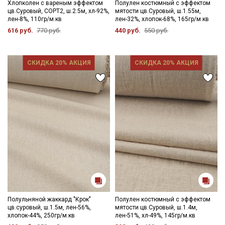
- гладить рекомендуется слегка увлажненным, с изнаночной
Хлопколен с вареным эффектом
Полулен костюмный с эффектом
цв.Суровый, СОРТ2, ш.2.5м, хл-92%,
мятости цв.Суровый, ш.1.55м,
стороны.
лен-8%, 110гр/м.кв
лен-32%, хлопок-68%, 165гр/м.кв
616 руб.
770 руб.
440 руб.
550 руб.
Цветопередача может отличаться от оригинального цвета
ткани в зависимости от настроек вашего монитора и в
зависимости от партии. Мы делаем все возможное, чтобы
точно передать цвет ткани на фото и в наименовании, но
СКИДКА 20% АКЦИЯ
СКИДКА 20% АКЦИЯ
несмотря на наши старания, мы не можем гарантировать
точное соответствие цветов. К сожалению, различия в
цветовых настройках дисплеев слишком велики для
однозначного определения какого-либо цветового оттенка.
Секретная рассылка от Купава
Именно поэтому на сайте можно заказать образец/комплект
образцов ткани или уточнить их наличие у менеджера перед
Мы публикуем здесь дополнительные
покупкой.
промокоды и скидки до 30% на узкие
категории тканей
Электронная почта
Полульняной жаккард "Крок"
Полулен костюмный с эффектом
цв.суровый, ш.1.5м, лен-56%,
мятости цв.Суровый, ш.1.4м,
хлопок-44%, 250гр/м.кв
лен-51%, хл-49%, 145гр/м.кв