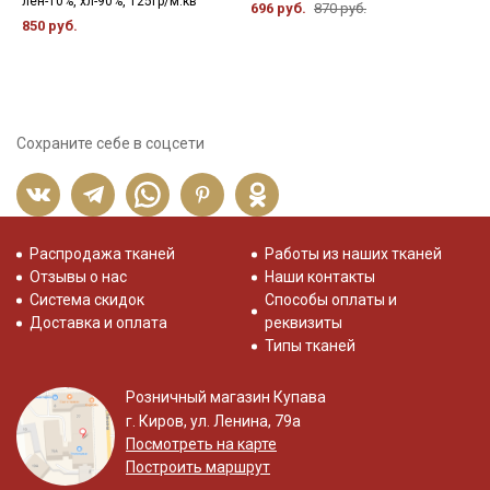
лен-10%, хл-90%, 125гр/м.кв
х
696 руб.
870 руб.
850 руб.
4
Сохраните себе в соцсети
Распродажа тканей
Работы из наших тканей
Отзывы о нас
Наши контакты
Система скидок
Способы оплаты и
Доставка и оплата
реквизиты
Типы тканей
Розничный магазин Купава
г. Киров, ул. Ленина, 79а
Посмотреть на карте
Построить маршрут