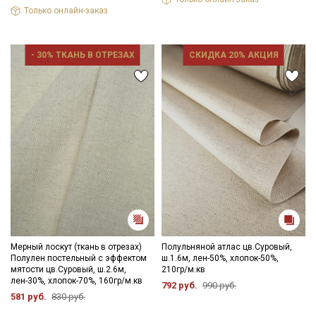
Только онлайн-заказ
- 30% ТКАНЬ В ОТРЕЗАХ
СКИДКА 20% АКЦИЯ
Мерный лоскут (ткань в отрезах)
Полульняной атлас цв.Суровый,
Полулен постельный с эффектом
ш.1.6м, лен-50%, хлопок-50%,
мятости цв.Суровый, ш.2.6м,
210гр/м.кв
лен-30%, хлопок-70%, 160гр/м.кв
792 руб.
990 руб.
581 руб.
830 руб.