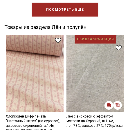
ПОСМОТРЕТЬ ЕЩЕ
Товары из раздела Лён и полулён
СКИДКА 20% АКЦИЯ
Хлопколен Цифр.печать
Лен с вискозой с эффектом
П
"Цветочный штрих" (на суровом),
мятости цв.Суровый, ш.1.4м,
ц
цв.розово-сиреневый, ш.1.4м,
лен-73%, вискоза-27%, 170гр/м.кв
о