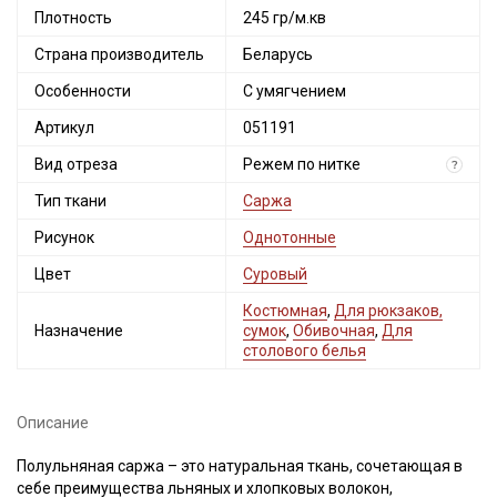
Плотность
245 гр/м.кв
Страна производитель
Беларусь
Особенности
С умягчением
Артикул
051191
Вид отреза
Режем по нитке
?
Тип ткани
Саржа
Рисунок
Однотонные
Цвет
Суровый
Костюмная
,
Для рюкзаков,
Назначение
сумок
,
Обивочная
,
Для
столового белья
Описание
Полульняная саржа – это натуральная ткань, сочетающая в
себе преимущества льняных и хлопковых волокон,