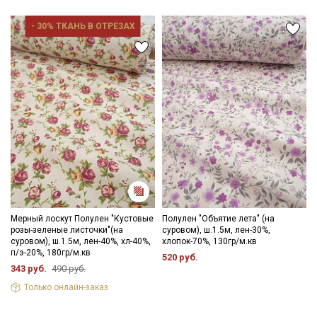
- 30% ТКАНЬ В ОТРЕЗАХ
Мерный лоскут Полулен "Кустовые
Полулен "Объятие лета" (на
розы-зеленые листочки"(на
суровом), ш.1.5м, лен-30%,
суровом), ш.1.5м, лен-40%, хл-40%,
хлопок-70%, 130гр/м.кв
п/э-20%, 180гр/м.кв
520 руб.
343 руб.
490 руб.
Только онлайн-заказ