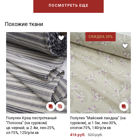
ПОСМОТРЕТЬ ЕЩЕ
Похожие ткани
СКИДКА 20%
Полулен Крэш пестротканый
Полулен "Майский ландыш" (на
П
"Полоска" (на суровом)
суровом), ш.1.5м, лен-30%,
ш
цв.черный, ш.2.4м, лен-25%,
хлопок-70%, 140гр/м.кв
1
хл-75%, 125гр/м.кв
416 руб.
520 руб.
4