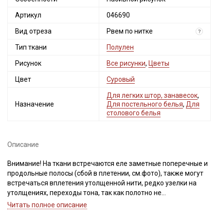
Артикул
046690
Вид отреза
Рвем по нитке
?
Тип ткани
Полулен
Рисунок
Все рисунки
,
Цветы
Цвет
Суровый
Для легких штор, занавесок
,
Назначение
Для постельного белья
,
Для
столового белья
Описание
Внимание! На ткани встречаются еле заметные поперечные и
продольные полосы (сбой в плетении, см.фото), также могут
встречаться вплетения утолщенной нити, редко узелки на
утолщениях, переходы тона, так как полотно не
окрашивалось, не отбеливалось и имеет натуральный
Читать полное описание
природный цвет и фактуру.