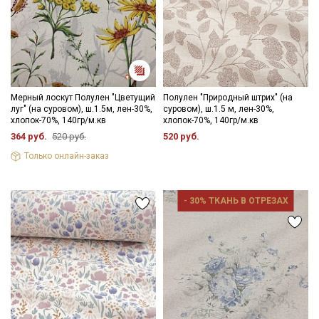
Мерный лоскут Полулен "Цветущий
Полулен "Природный штрих" (на
луг" (на суровом), ш.1.5м, лен-30%,
суровом), ш.1.5 м, лен-30%,
хлопок-70%, 140гр/м.кв
хлопок-70%, 140гр/м.кв
364 руб.
520 руб.
520 руб.
Только онлайн-заказ
- 30% ТКАНЬ В ОТРЕЗАХ