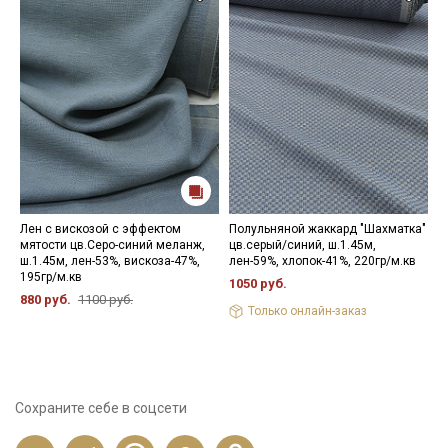
Лен с вискозой с эффектом
Полульняной жаккард "Шахматка"
М
мятости цв.Серо-синий меланж,
цв.серый/синий, ш.1.45м,
ц
ш.1.45м, лен-53%, вискоза-47%,
лен-59%, хлопок-41%, 220гр/м.кв
х
195гр/м.кв
1050 руб.
6
880 руб.
1100 руб.
Только онлайн-заказ
Сохраните себе в соцсети