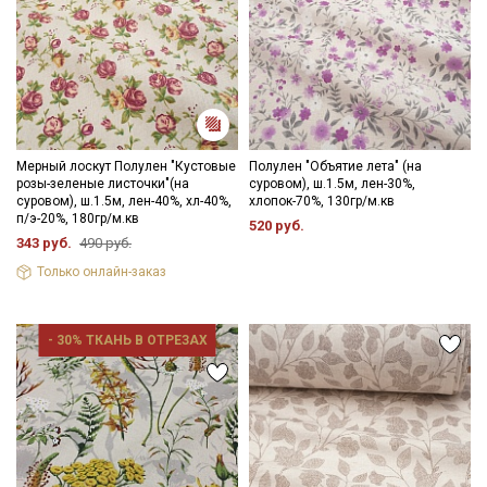
Мерный лоскут Полулен "Кустовые
Полулен "Объятие лета" (на
розы-зеленые листочки"(на
суровом), ш.1.5м, лен-30%,
суровом), ш.1.5м, лен-40%, хл-40%,
хлопок-70%, 130гр/м.кв
п/э-20%, 180гр/м.кв
520 руб.
343 руб.
490 руб.
Только онлайн-заказ
- 30% ТКАНЬ В ОТРЕЗАХ