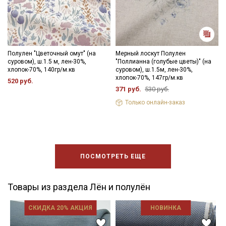
Полулен "Цветочный омут" (на
Мерный лоскут Полулен
суровом), ш.1.5 м, лен-30%,
"Поллианна (голубые цветы)" (на
хлопок-70%, 140гр/м.кв
суровом), ш.1.5м, лен-30%,
хлопок-70%, 147гр/м.кв
520 руб.
371 руб.
530 руб.
Только онлайн-заказ
ПОСМОТРЕТЬ ЕЩЕ
Товары из раздела Лён и полулён
СКИДКА 20% АКЦИЯ
НОВИНКА