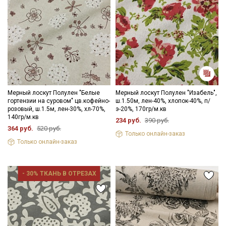
данных
Даю
Согласие на получение рекламных и
информационных рассылок
Мерный лоскут Полулен "Белые
Мерный лоскут Полулен "Изабель",
гортензии на суровом" цв.кофейно-
ш.1.50м, лен-40%, хлопок-40%, п/
розовый, ш.1.5м, лен-30%, хл-70%,
э-20%, 170гр/м.кв
140гр/м.кв
234 руб.
390 руб.
364 руб.
520 руб.
Только онлайн-заказ
Только онлайн-заказ
- 30% ТКАНЬ В ОТРЕЗАХ