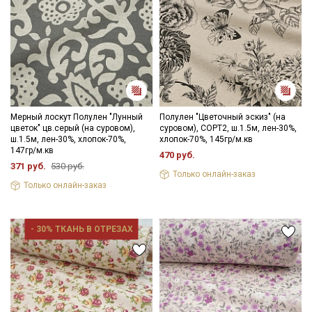
Мерный лоскут Полулен "Лунный
Полулен "Цветочный эскиз" (на
цветок" цв.серый (на суровом),
суровом), СОРТ2, ш.1.5м, лен-30%,
ш.1.5м, лен-30%, хлопок-70%,
хлопок-70%, 145гр/м.кв
147гр/м.кв
470 руб.
371 руб.
530 руб.
Только онлайн-заказ
Только онлайн-заказ
- 30% ТКАНЬ В ОТРЕЗАХ