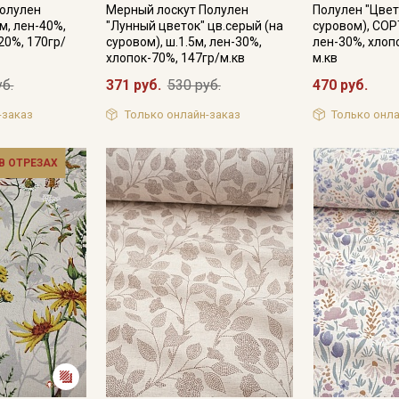
Полулен
Мерный лоскут Полулен
Полулен "Цвет
0м, лен-40%,
"Лунный цветок" цв.серый (на
суровом), СОРТ
20%, 170гр/
суровом), ш.1.5м, лен-30%,
лен-30%, хлоп
хлопок-70%, 147гр/м.кв
м.кв
Подписаться
уб.
371 руб.
530 руб.
470 руб.
-заказ
Только онлайн-заказ
Только онла
Ознакомлен(а) с
Политикой обработки персональных
данных
и даю
Согласие на обработку персональных
данных
 В ОТРЕЗАХ
Даю
Согласие на получение рекламных и
информационных рассылок