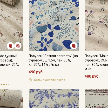
"Воздушный
Полулен "Летняя легкость" (на
Полулен "Мако
уровом),
суровом), ш.1.5м, лен-30%,
суровом), СОРТ
 хлопок-70%,
хл-70%, 147гр/м.кв
лен-30%, хлоп
м.кв
490 руб.
480 руб.
Только онлайн-заказ
-заказ