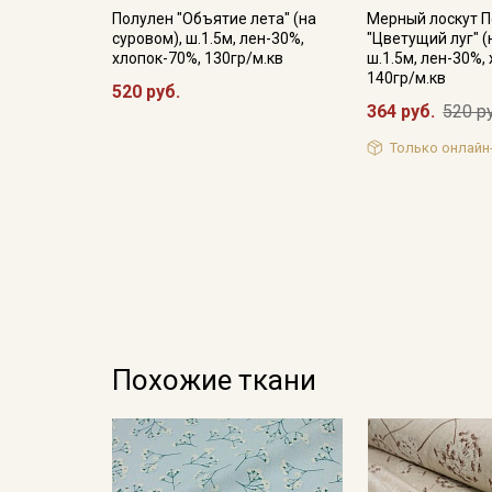
Полулен "Объятие лета" (на
Мерный лоскут 
суровом), ш.1.5м, лен-30%,
"Цветущий луг" (
хлопок-70%, 130гр/м.кв
ш.1.5м, лен-30%,
140гр/м.кв
520 руб.
364 руб.
520 р
Только онлайн
Похожие ткани