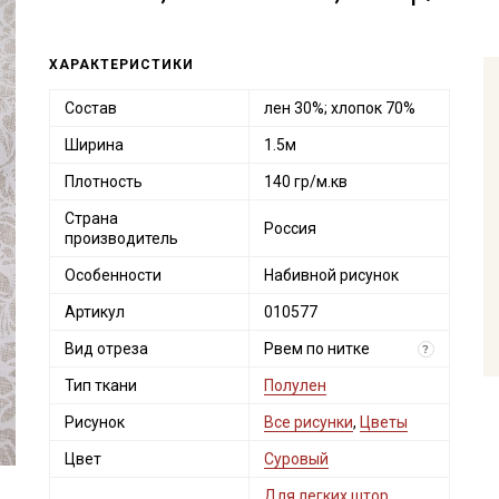
ХАРАКТЕРИСТИКИ
Состав
лен 30%; хлопок 70%
Ширина
1.5м
Плотность
140 гр/м.кв
Страна
Россия
производитель
Особенности
Набивной рисунок
Артикул
010577
Вид отреза
Рвем по нитке
?
Тип ткани
Полулен
Рисунок
Все рисунки
,
Цветы
Цвет
Суровый
Для легких штор,