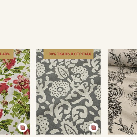
 40%
- 30% ТКАНЬ В ОТРЕЗАХ
Секретная рассылка от
Купава
Мы публикуем здесь дополнительные
промокоды и скидки до 30% на узкие
категории тканей
Электронная почта