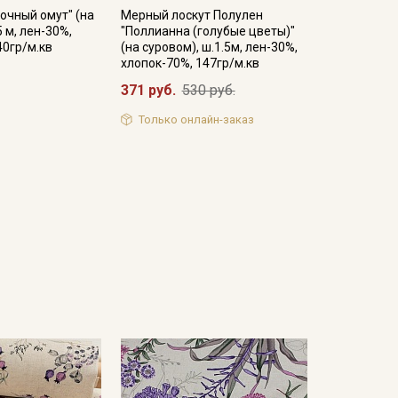
очный омут" (на
Мерный лоскут Полулен
5 м, лен-30%,
"Поллианна (голубые цветы)"
40гр/м.кв
(на суровом), ш.1.5м, лен-30%,
хлопок-70%, 147гр/м.кв
371 руб.
530 руб.
Только онлайн-заказ