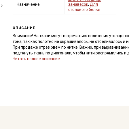
Назначение
занавесок
,
Для
столового белья
ОПИСАНИЕ
Внимание! На ткани могут встречаться вплетения утолщенно
тона, так как полотно не окрашивалось, не отбеливалось и
При продаже отрез рвем по нитке. Важно, при выравнивании 
подтянуть ткань по диагонали, чтобы нити распрямились и
кромки на расстоянии до 5см от края браком не являются. 
Читать полное описание
заказе.
Полулен, благодаря, своему натуральному составу экологи
естественную терморегуляцию, быстро сохнет, не провоцир
шероховатый (сухой), после стирки и отпаривания становит
драпируется в мягкие складки, сминаемость натуральной тк
увлажнении, дает усадку 7-10%.
Полулен универсален и практичен, используется при пошиве
скатерти, салфеток, фартуков, полотенец, интерьерных поду
одежды для взрослых и детей, эко-сумок, мешочков для тра
Полулен хорошо сочетается с кружевом и пуговицами из на