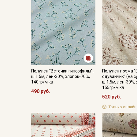
Полулен "Веточки гипсофилы",
Полулен поэма 
ш.1.5м, лен-30%, хлопок-70%,
одуванчик" (на с
140гр/м.кв
ш.1.5м, лен-30%,
155гр/м.кв
490 руб.
520 руб.
Только онлайн