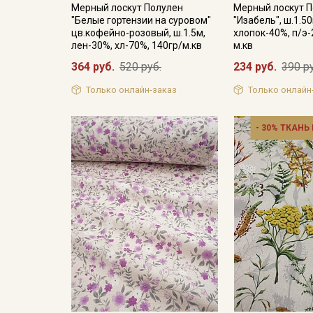
Мерный лоскут Полулен
Мерный лоскут 
"Белые гортензии на суровом"
"Изабель", ш.1.5
цв.кофейно-розовый, ш.1.5м,
хлопок-40%, п/э-
лен-30%, хл-70%, 140гр/м.кв
м.кв
364 руб.
520 руб.
234 руб.
390 р
Только онлайн-заказ
Только онлайн
- 30% ТКАНЬ