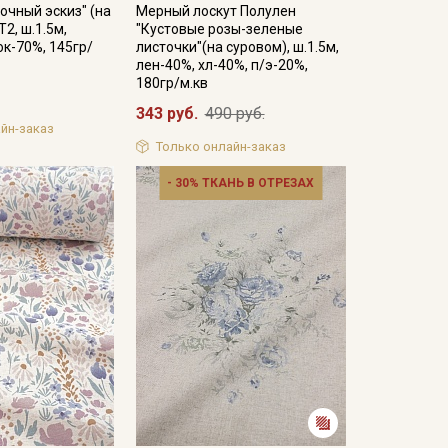
очный эскиз" (на
Мерный лоскут Полулен
2, ш.1.5м,
"Кустовые розы-зеленые
ок-70%, 145гр/
листочки"(на суровом), ш.1.5м,
лен-40%, хл-40%, п/э-20%,
180гр/м.кв
343 руб.
490 руб.
йн-заказ
Только онлайн-заказ
- 30% ТКАНЬ В ОТРЕЗАХ