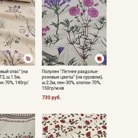
вый спас" (на
Полулен "Летнее раздолье-
2, ш.1.5м,
розовые цветы" (на суровом),
ок-70%, 140гр/
ш.2.2м, лен-30%, хлопок-70%,
150гр/м.кв
730 руб.