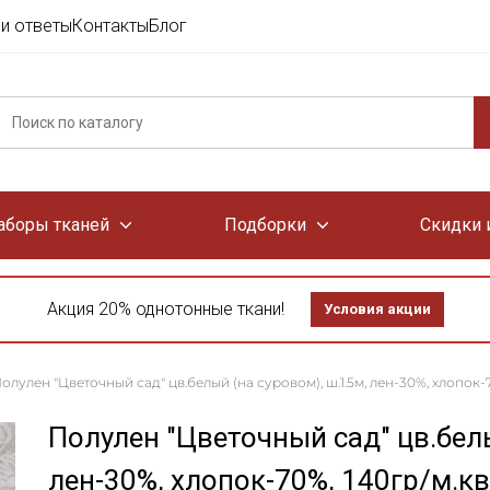
и ответы
Контакты
Блог
аборы тканей
Подборки
Скидки 
Акция 20% однотонные ткани!
Условия акции
олулен "Цветочный сад" цв.белый (на суровом), ш.1.5м, лен-30%, хлопок-7
Полулен "Цветочный сад" цв.белы
лен-30%, хлопок-70%, 140гр/м.кв