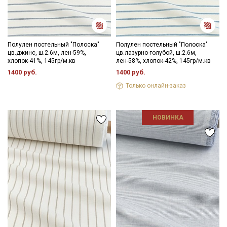
Секретная рассылка от Купава
Мы публикуем здесь дополнительные
Полулен постельный "Полоска"
Полулен постельный "Полоска"
промокоды и скидки до 30% на узкие
цв.джинс, ш.2.6м, лен-59%,
цв.лазурно-голубой, ш.2.6м,
хлопок-41%, 145гр/м.кв
лен-58%, хлопок-42%, 145гр/м.кв
категории тканей
1400 руб.
1400 руб.
Только онлайн-заказ
Электронная почта
НОВИНКА
Подписаться
Ознакомлен(а) с
Политикой обработки персональных
данных
и даю
Согласие на обработку персональных
данных
Даю
Согласие на получение рекламных и
информационных рассылок