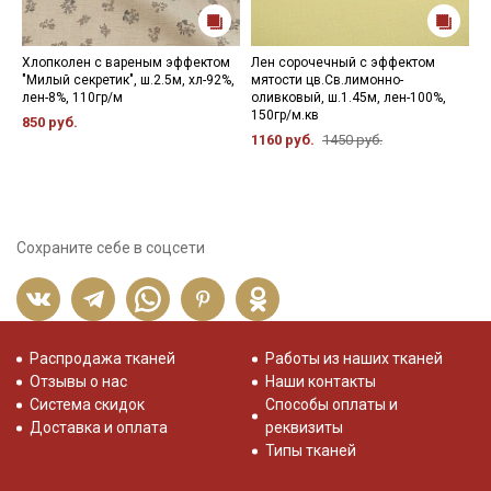
Хлопколен с вареным эффектом
Лен сорочечный с эффектом
Л
"Милый секретик", ш.2.5м, хл-92%,
мятости цв.Св.лимонно-
ц
лен-8%, 110гр/м
оливковый, ш.1.45м, лен-100%,
2
150гр/м.кв
850 руб.
7
1160 руб.
1450 руб.
Сохраните себе в соцсети
Распродажа тканей
Работы из наших тканей
Отзывы о нас
Наши контакты
Система скидок
Способы оплаты и
Доставка и оплата
реквизиты
Типы тканей