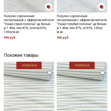
Ткань натуральная дает усадку до 10 %, перед пошивом
постирайте отрез при температуре дальнейших стирок, не
выше 40C, для исключения усадки ткани в готовом изделии.
Уход:
Полулен сорочечный
Полулен сорочечный
пестротканый с эффектом мятости
пестротканый с эффектом мятости
- стирка до 40C в деликатном режиме, отжим на низких
"Узкая серая полоска" цв.белый,
"Узкая голубая полоска" цв.белый,
оборотах;
ш.1.45м, лен-47%, хлопок-53%,
ш.1.45м, лен-47%, хл-53%, 120гр/
- противопоказано употребление отбеливателей;
120гр/м.кв
м.кв
- сушить в расправленном, подвешенном состоянии, в хорошо
990 руб.
990 руб.
проветриваемом помещении, важно не пересушивать;
- гладить рекомендуется слегка увлажненным, с изнаночной
стороны.
Похожие товары
Цветопередача может отличаться от оригинального цвета
ткани в зависимости от настроек вашего монитора и в
НОВИНКА
НОВИНКА
зависимости от партии тон ткани может отличаться.