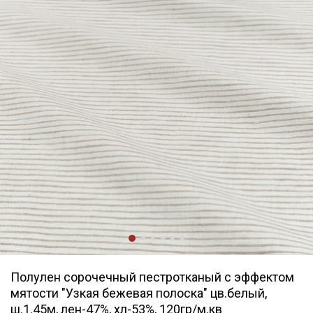
Полулен сорочечный пестротканый с эффектом
мятости "Узкая бежевая полоска" цв.белый,
ш.1.45м, лен-47%, хл-53%, 120гр/м.кв