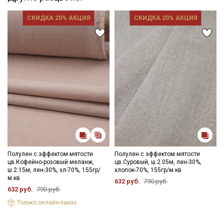
переплетение полотняное; усадка 1%- 2%, неаллергенна.
Эффект помятости достигается с помощью новейших
СКИДКА 20% АКЦИЯ
СКИДКА 20% АКЦИЯ
европейских технологий. Декатировка не требуется.
Применение ткани: мужская, женская и детская одежда,
предметы интерьера, великолепен для одежды в стиле Бохо.
Рекомендации по уходу: максимальная температура стирки
40С; химчистка; не отбеливать хлором; максимальная
температура глажения 150С; сушить в подвешенном
состоянии.
Цветопередача может отличаться от оригинального цвета
ткани в зависимости от настроек вашего монитора.
Полулен с эффектом мятости
Полулен с эффектом мятости
цв.Кофейно-розовый меланж,
цв.Суровый, ш.2.05м, лен-30%,
ш.2.15м, лен-30%, хл-70%, 155гр/
хлопок-70%, 155гр/м.кв
м.кв
632 руб.
790 руб.
632 руб.
790 руб.
Только онлайн-заказ