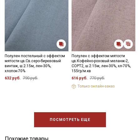
промокоды и скидки до 30% на узкие
категории тканей
Электронная почта
Полулен постельный с эффектом
Полулен с эффектом мятости
мятости цв.Св.серо-бирюзовый
цв.Кофейно-розовый меланж-2,
Подписаться
винтаж, ш.2.15м, лен-30%,
СОРТ2, ш.2.15м, лен-30%, хл-70%,
хлопок-70%
155гр/м.кв
Ознакомлен(а) с
Политикой обработки персональных
632 руб.
790 руб.
616 руб.
770 руб.
данных
и даю
Согласие на обработку персональных
Только онлайн-заказ
данных
Даю
Согласие на получение рекламных и
информационных рассылок
ПОСМОТРЕТЬ ЕЩЕ
Похожие товары