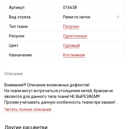
Артикул
016638
Вид отреза
Рвем по нитке
?
Тип ткани
Полулен
Рисунок
Однотонные
Цвет
Суровый
Назначение
Костюмная
Описание
Внимание!!! Описание возможных дефектов!
На ткани могут встречаться утолщения нитей, браком не
является для данного типа ткани! НЕ ВЫРЕЗАЕМ!!!
Просим учитывать данную особенность ткани при заказе!
Читать полное описание
Ткань на ощупь мягкая, с эффетом помятости, слегка
пружинит, обладает высокой прочностью, гигроскопичностью,
теплопроводностью и устойчивостью к износам,
Другие расцветки