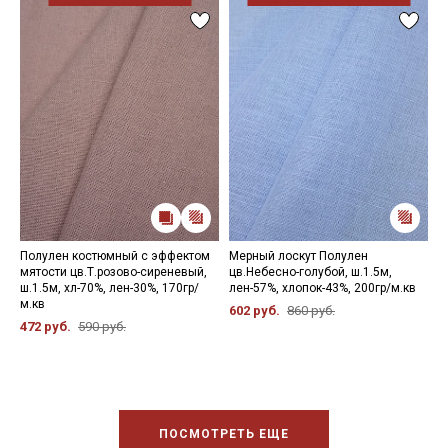
Полулен костюмный с эффектом
Мерный лоскут Полулен
М
мятости цв.Т.розово-сиреневый,
цв.Небесно-голубой, ш.1.5м,
к
ш.1.5м, хл-70%, лен-30%, 170гр/
лен-57%, хлопок-43%, 200гр/м.кв
х
м.кв
602 руб.
860 руб.
6
472 руб.
590 руб.
ПОСМОТРЕТЬ ЕЩЕ