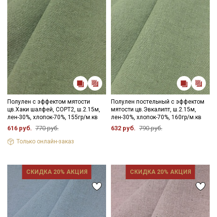
Полулен с эффектом мятости
Полулен постельный с эффектом
цв.Хаки шалфей, СОРТ2, ш.2.15м,
мятости цв.Эвкалипт, ш.2.15м,
лен-30%, хлопок-70%, 155гр/м.кв
лен-30%, хлопок-70%, 160гр/м.кв
616 руб.
770 руб.
632 руб.
790 руб.
Только онлайн-заказ
СКИДКА 20% АКЦИЯ
СКИДКА 20% АКЦИЯ
Секретная рассылка от Купава
Мы публикуем здесь дополнительные