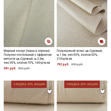
Мерный лоскут (ткань в отрезах)
Полульняной атлас цв.Суровый,
Полулен постельный с эффектом
ш.1.6м, лен-50%, хлопок-50%,
мятости цв.Суровый, ш.2.6м,
210гр/м.кв
лен-30%, хлопок-70%, 160гр/м.кв
792 руб.
990 руб.
581 руб.
830 руб.
СКИДКА 20% АКЦИЯ
СКИДКА 20% АКЦИЯ