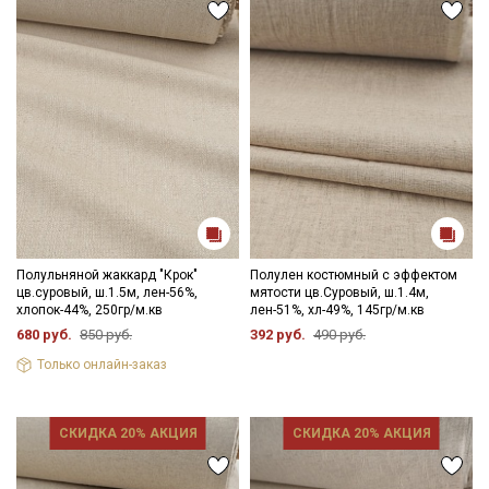
Полульняной жаккард "Крок"
Полулен костюмный с эффектом
цв.суровый, ш.1.5м, лен-56%,
мятости цв.Суровый, ш.1.4м,
хлопок-44%, 250гр/м.кв
лен-51%, хл-49%, 145гр/м.кв
680 руб.
850 руб.
392 руб.
490 руб.
Только онлайн-заказ
СКИДКА 20% АКЦИЯ
СКИДКА 20% АКЦИЯ