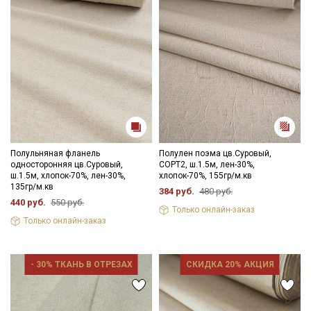
Полульняная фланель
Полулен поэма цв.Суровый,
односторонняя цв.Суровый,
СОРТ2, ш.1.5м, лен-30%,
ш.1.5м, хлопок-70%, лен-30%,
хлопок-70%, 155гр/м.кв
135гр/м.кв
384 руб.
480 руб.
440 руб.
550 руб.
Только онлайн-заказ
Только онлайн-заказ
- 30% ТКАНЬ В ОТРЕЗАХ
СКИДКА 20% АКЦИЯ