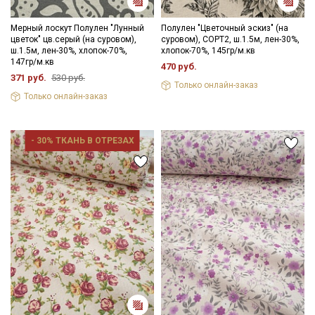
Мерный лоскут Полулен "Лунный
Полулен "Цветочный эскиз" (на
цветок" цв.серый (на суровом),
суровом), СОРТ2, ш.1.5м, лен-30%,
ш.1.5м, лен-30%, хлопок-70%,
хлопок-70%, 145гр/м.кв
147гр/м.кв
470 руб.
371 руб.
530 руб.
Только онлайн-заказ
Только онлайн-заказ
- 30% ТКАНЬ В ОТРЕЗАХ