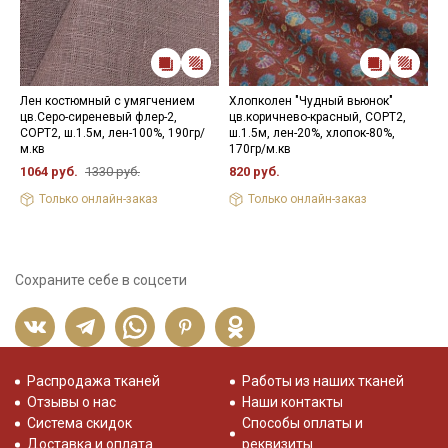
Лен костюмный с умягчением
Хлопколен "Чудный вьюнок"
Л
цв.Серо-сиреневый флер-2,
цв.коричнево-красный, СОРТ2,
м
СОРТ2, ш.1.5м, лен-100%, 190гр/
ш.1.5м, лен-20%, хлопок-80%,
С
м.кв
170гр/м.кв
в
1064 руб.
1330 руб.
820 руб.
8
Только онлайн-заказ
Только онлайн-заказ
Сохраните себе в соцсети
Распродажа тканей
Работы из наших тканей
Отзывы о нас
Наши контакты
Система скидок
Способы оплаты и
Доставка и оплата
реквизиты