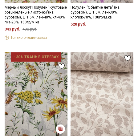
Мерный лоскут Полулен "Кустовые
Полулен "Объятие лета" (на
розы-зеленые листочки"(на
суровом), ш.1.5м, лен-30%,
суровом), ш.1.5м, лен-40%, хл-40%,
хлопок-70%, 130гр/м.кв
п/э-20%, 180гр/м.кв
520 руб.
343 руб.
490 руб.
Только онлайн-заказ
- 30% ТКАНЬ В ОТРЕЗАХ