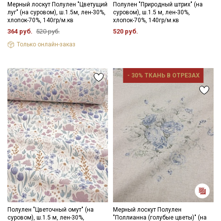
Мерный лоскут Полулен "Цветущий
Полулен "Природный штрих" (на
луг" (на суровом), ш.1.5м, лен-30%,
суровом), ш.1.5 м, лен-30%,
хлопок-70%, 140гр/м.кв
хлопок-70%, 140гр/м.кв
364 руб.
520 руб.
520 руб.
Только онлайн-заказ
- 30% ТКАНЬ В ОТРЕЗАХ
Полулен "Цветочный омут" (на
Мерный лоскут Полулен
суровом), ш.1.5 м, лен-30%,
"Поллианна (голубые цветы)" (на